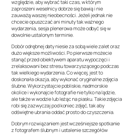
względzie, aby wybrać taki czas, w którym
zaproszeni weselnicy dobrze się bawią i nie
zauważą waszej nieobecności. Jeżeli jednak nie
chcecie opuszczać ani minuty tak ważnego
wydarzenia, sesja plenerowa może odbyć się w
dowolnie ustalonym terminie.
Dobór odrębnej daty niesie za sobą wiele zalet oraz
dużo większe możliwości. Po pierwsze możecie
stanąć przed obiektywem aparatu wypoczęci i
zrelaksowani bez stresu towarzyszącego podczas
tak wielkiego wydarzenia. Co więcej, jest to
doskonała okazja, aby wykonać oryginalne zdjęcia
ślubne. Wykorzystajcie pobliskie, nadmorskie
okolice i wykonajcie fotografie nie tylko na lądzie,
ale także w wodzie lub leżąc na piasku. Takie zdjęcia
robi się zazwyczaj pod koniec zdjęć, tak aby
odświętne ubrania oddać prosto do czyszczenia.
Dobrym rozwiązaniem jest wcześniejsze spotkanie
z fotografem ślubnym i ustalenie szczegółów