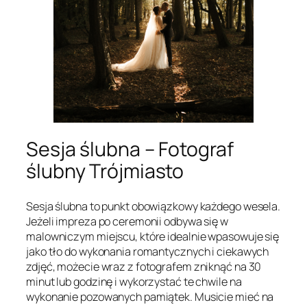
Sesja ślubna – Fotograf
ślubny Trójmiasto
Sesja ślubna to punkt obowiązkowy każdego wesela.
Jeżeli impreza po ceremonii odbywa się w
malowniczym miejscu, które idealnie wpasowuje się
jako tło do wykonania romantycznych i ciekawych
zdjęć, możecie wraz z fotografem zniknąć na 30
minut lub godzinę i wykorzystać te chwile na
wykonanie pozowanych pamiątek. Musicie mieć na