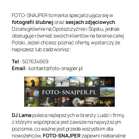
FOTO-SNAJPER to marka specjalizująca się w
fotografii ślubnej
oraz
sesjach zdjęciowych
.
Działa głównie na Opolszczyźnie i Śląsku, jednak
obsługuje również swoich klientów na terenie całej
Polski. Jeżeli chcesz poznać ofertę, wystarczy że
napiszesz lub zadzwonisz:
Tel
: 507634569
Email
: kontakt@foto-snajper.pl
DJ Lama
poleca najlepszych w branży. Ludzi i firmy,
z którymi współpraca jest zawsze na najwyższym
poziomie, co ważne jest przede wszystkim dla
nowożeńców.
FOTO-SNAJPER
zapewni niebanalne