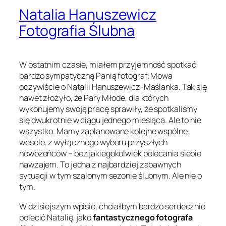
Natalia Hanuszewicz
Fotografia Ślubna
W ostatnim czasie, miałem przyjemność spotkać
bardzo sympatyczną Panią fotograf. Mowa
oczywiście o Natalii Hanuszewicz-Maślanka. Tak się
nawet złożyło, że Pary Młode, dla których
wykonujemy swoją pracę sprawiły, że spotkaliśmy
się dwukrotnie w ciągu jednego miesiąca. Ale to nie
wszystko. Mamy zaplanowane kolejne wspólne
wesele, z wyłącznego wyboru przyszłych
nowożeńców – bez jakiegokolwiek polecania siebie
nawzajem. To jedna z najbardziej zabawnych
sytuacji w tym szalonym sezonie ślubnym. Ale nie o
tym.
W dzisiejszym wpisie, chciałbym bardzo serdecznie
polecić Natalię, jako
fantastycznego fotografa