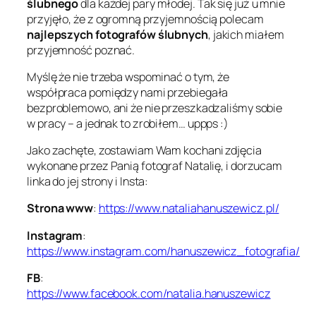
ślubnego
dla każdej pary młodej. Tak się już u mnie
przyjęło, że z ogromną przyjemnością polecam
najlepszych fotografów ślubnych
, jakich miałem
przyjemność poznać.
Myślę że nie trzeba wspominać o tym, że
współpraca pomiędzy nami przebiegała
bezproblemowo, ani że nie przeszkadzaliśmy sobie
w pracy – a jednak to zrobiłem… uppps :)
Jako zachęte, zostawiam Wam kochani zdjęcia
wykonane przez Panią fotograf Natalię, i dorzucam
linka do jej strony i Insta:
Strona www
:
https://www.nataliahanuszewicz.pl/
Instagram
:
https://www.instagram.com/hanuszewicz_fotografia/
FB
:
https://www.facebook.com/natalia.hanuszewicz