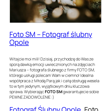
Foto SM – Fotograf ślubny
Opole
Witajcie moi mili! Dzisiaj, przychodzę do Was ze
sporą dawką emocji uwiecznionych na zdjęciach
Mariusza – fotografa ślubnego z firmy FOTO SM,
którego usługi polecam Wam w ciemno! Idealna
współpraca z Młodą Parą jak i całą obsługą wesela
to w tym jedynym, wyjątkowym dniu kluczowa
sprawa. Wybierając
FOTO SM
gwarantujecie sobie
PEWNE ZADOWOLENIE :)
Fotograf Ślubny Opole
, Foto