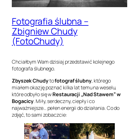
Fotografia ślubna –
Zbigniew Chudy
(FotoChudy)
Chciałbym Wam dzisiaj przedstawić kolejnego
fotografa ślubnego.
Zbyszek Chudy
to
fotograf ślubny
, którego
miałem okazję poznać kilka lat temu na weselu,
które odbyło się w
Restauracji „Nad Stawem” w
Bogacicy
. Miły, serdeczny, ciepły i co
najważniejsze… pełen energii do działania. Co do
zdjęć, to sami zobaczcie: