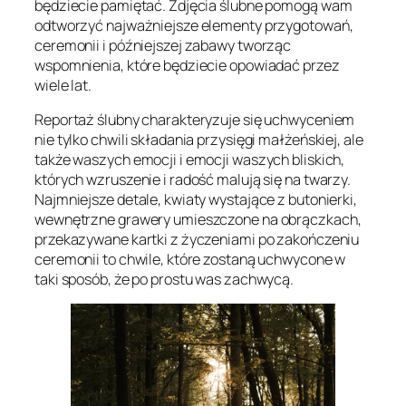
będziecie pamiętać. Zdjęcia ślubne pomogą wam
odtworzyć najważniejsze elementy przygotowań,
ceremonii i późniejszej zabawy tworząc
wspomnienia, które będziecie opowiadać przez
wiele lat.
Reportaż ślubny charakteryzuje się uchwyceniem
nie tylko chwili składania przysięgi małżeńskiej, ale
także waszych emocji i emocji waszych bliskich,
których wzruszenie i radość malują się na twarzy.
Najmniejsze detale, kwiaty wystające z butonierki,
wewnętrzne grawery umieszczone na obrączkach,
przekazywane kartki z życzeniami po zakończeniu
ceremonii to chwile, które zostaną uchwycone w
taki sposób, że po prostu was zachwycą.