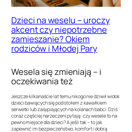
Dzieci na weselu – uroczy
akcent czy niepotrzebne
zamieszanie? Okiem
rodziców i Młodej Pary
Wesela się zmieniają – i
oczekiwania też
Jeszcze kilkanaście lat temu nikogo nie dziwił widok
dzieci bawiących się pod stołem z kawałkiem
serwetki lub zasypiających na kolanach babci. Dziś
coraz częściej narzeczeni pytają:
czy wesele to na
pewno miejsce dla dzieci?
A jeśli tak – to jak
zapewnić im bezpieczeństwo, komfort i dobrą