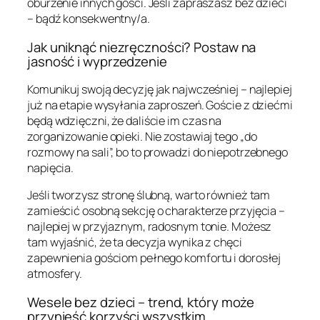
oburzenie innych gości. Jeśli zapraszasz bez dzieci
– bądź konsekwentny/a.
Jak uniknąć niezręczności? Postaw na
jasność i wyprzedzenie
Komunikuj swoją decyzję jak najwcześniej – najlepiej
już na etapie wysyłania zaproszeń. Goście z dziećmi
będą wdzięczni, że daliście im czas na
zorganizowanie opieki. Nie zostawiaj tego „do
rozmowy na sali”, bo to prowadzi do niepotrzebnego
napięcia.
Jeśli tworzysz stronę ślubną, warto również tam
zamieścić osobną sekcję o charakterze przyjęcia –
najlepiej w przyjaznym, radosnym tonie. Możesz
tam wyjaśnić, że ta decyzja wynika z chęci
zapewnienia gościom pełnego komfortu i dorosłej
atmosfery.
Wesele bez dzieci – trend, który może
przynieść korzyści wszystkim