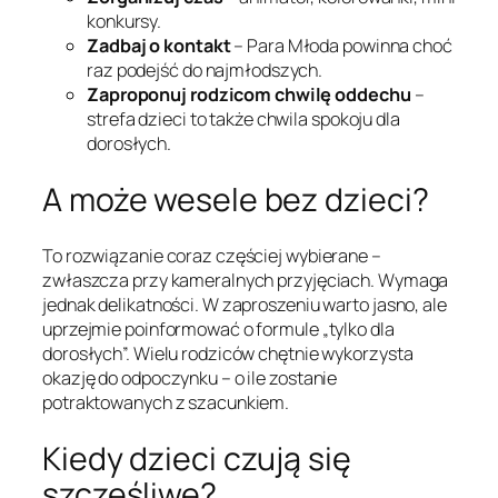
konkursy.
Zadbaj o kontakt
– Para Młoda powinna choć
raz podejść do najmłodszych.
Zaproponuj rodzicom chwilę oddechu
–
strefa dzieci to także chwila spokoju dla
dorosłych.
A może wesele bez dzieci?
To rozwiązanie coraz częściej wybierane –
zwłaszcza przy kameralnych przyjęciach. Wymaga
jednak delikatności. W zaproszeniu warto jasno, ale
uprzejmie poinformować o formule „tylko dla
dorosłych”. Wielu rodziców chętnie wykorzysta
okazję do odpoczynku – o ile zostanie
potraktowanych z szacunkiem.
Kiedy dzieci czują się
szczęśliwe?