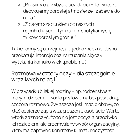
„Prosimy o przybycie bez dzieci – ten wieczór
dedykujemy dorosłej atmosferze i zabawie do
rana.”
„Z całym szacunkiem do naszych
najmłodszych – tym razem spotykamy się
tylko w dorosłym gronie.”
Takie formy są uprzejme, ale jednoznaczne. Jasno
przekazują intencje bez narzucania się czy
wytykania komukolwiek „problemu”.
Rozmowa w cztery oczy – dla szczególnie
wrażliwych relacji
W przypadku bliskiej rodziny – np. rodzeństwa z
małymi dziećmi – warto postawić na bezpośrednią,
szczerą rozmowę. Zwłaszcza jeśli macie obawy, że
ktoś odbierze zapis w zaproszeniu osobiście. Warto
wtedy zaznaczyć, że to nie jest decyzja przeciwko
ich dzieciom, ale przemyślany wybór organizacyjny,
który ma zapewnić konkretny klimat uroczystości.