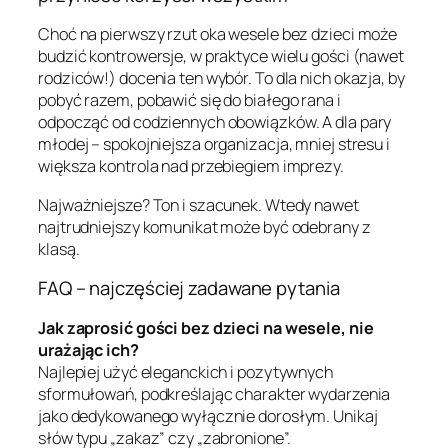
Choć na pierwszy rzut oka wesele bez dzieci może
budzić kontrowersje, w praktyce wielu gości (nawet
rodziców!) docenia ten wybór. To dla nich okazja, by
pobyć razem, pobawić się do białego rana i
odpocząć od codziennych obowiązków. A dla pary
młodej – spokojniejsza organizacja, mniej stresu i
większa kontrola nad przebiegiem imprezy.
Najważniejsze? Ton i szacunek. Wtedy nawet
najtrudniejszy komunikat może być odebrany z
klasą.
FAQ – najczęściej zadawane pytania
Jak zaprosić gości bez dzieci na wesele, nie
urażając ich?
Najlepiej użyć eleganckich i pozytywnych
sformułowań, podkreślając charakter wydarzenia
jako dedykowanego wyłącznie dorosłym. Unikaj
słów typu „zakaz” czy „zabronione”.