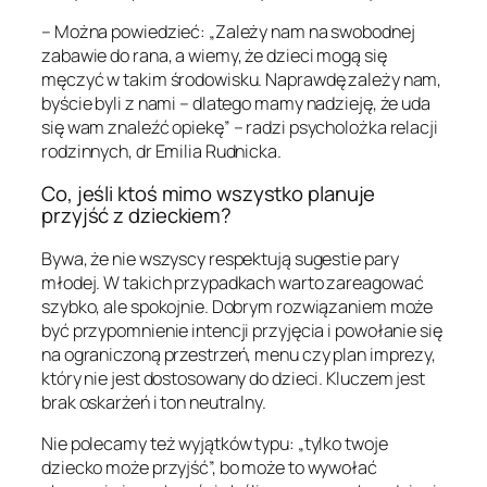
– Można powiedzieć: „Zależy nam na swobodnej
zabawie do rana, a wiemy, że dzieci mogą się
męczyć w takim środowisku. Naprawdę zależy nam,
byście byli z nami – dlatego mamy nadzieję, że uda
się wam znaleźć opiekę” – radzi psycholożka relacji
rodzinnych, dr Emilia Rudnicka.
Co, jeśli ktoś mimo wszystko planuje
przyjść z dzieckiem?
Bywa, że nie wszyscy respektują sugestie pary
młodej. W takich przypadkach warto zareagować
szybko, ale spokojnie. Dobrym rozwiązaniem może
być przypomnienie intencji przyjęcia i powołanie się
na ograniczoną przestrzeń, menu czy plan imprezy,
który nie jest dostosowany do dzieci. Kluczem jest
brak oskarżeń i ton neutralny.
Nie polecamy też wyjątków typu: „tylko twoje
dziecko może przyjść”, bo może to wywołać