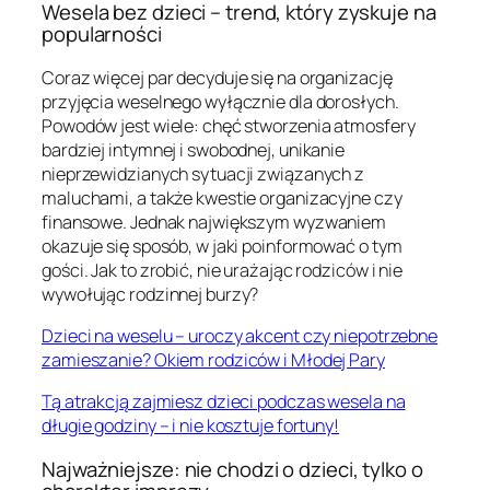
Wesela bez dzieci – trend, który zyskuje na
popularności
Coraz więcej par decyduje się na organizację
przyjęcia weselnego wyłącznie dla dorosłych.
Powodów jest wiele: chęć stworzenia atmosfery
bardziej intymnej i swobodnej, unikanie
nieprzewidzianych sytuacji związanych z
maluchami, a także kwestie organizacyjne czy
finansowe. Jednak największym wyzwaniem
okazuje się sposób, w jaki poinformować o tym
gości. Jak to zrobić, nie urażając rodziców i nie
wywołując rodzinnej burzy?
Dzieci na weselu – uroczy akcent czy niepotrzebne
zamieszanie? Okiem rodziców i Młodej Pary
Tą atrakcją zajmiesz dzieci podczas wesela na
długie godziny – i nie kosztuje fortuny!
Najważniejsze: nie chodzi o dzieci, tylko o