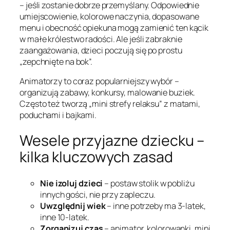
– jeśli zostanie dobrze przemyślany. Odpowiednie
umiejscowienie, kolorowe naczynia, dopasowane
menu i obecność opiekuna mogą zamienić ten kącik
w małe królestwo radości. Ale jeśli zabraknie
zaangażowania, dzieci poczują się po prostu
„zepchnięte na bok”.
Animatorzy to coraz popularniejszy wybór –
organizują zabawy, konkursy, malowanie buziek.
Często też tworzą „mini strefy relaksu” z matami,
poduchami i bajkami.
Wesele przyjazne dziecku –
kilka kluczowych zasad
Nie izoluj dzieci
– postaw stolik w pobliżu
innych gości, nie przy zapleczu.
Uwzględnij wiek
– inne potrzeby ma 3-latek,
inne 10-latek.
Zorganizuj czas
– animator, kolorowanki, mini