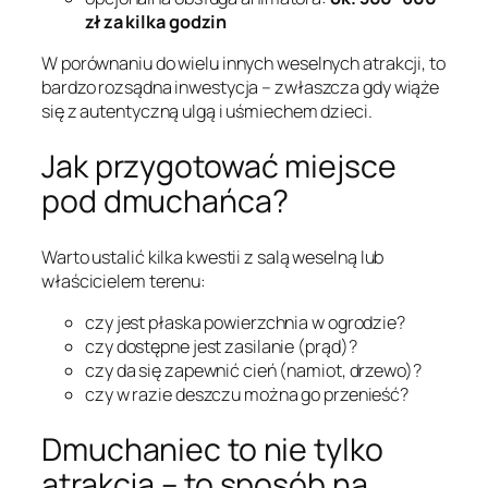
zł za kilka godzin
W porównaniu do wielu innych weselnych atrakcji, to
bardzo rozsądna inwestycja – zwłaszcza gdy wiąże
się z autentyczną ulgą i uśmiechem dzieci.
Jak przygotować miejsce
pod dmuchańca?
Warto ustalić kilka kwestii z salą weselną lub
właścicielem terenu:
czy jest płaska powierzchnia w ogrodzie?
czy dostępne jest zasilanie (prąd)?
czy da się zapewnić cień (namiot, drzewo)?
czy w razie deszczu można go przenieść?
Dmuchaniec to nie tylko
atrakcja – to sposób na