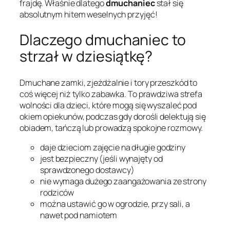
frajdę. Właśnie dlatego
dmuchaniec
stał się
absolutnym hitem weselnych przyjęć!
Dlaczego dmuchaniec to
strzał w dziesiątkę?
Dmuchane zamki, zjeżdżalnie i tory przeszkód to
coś więcej niż tylko zabawka. To prawdziwa strefa
wolności dla dzieci, które mogą się wyszaleć pod
okiem opiekunów, podczas gdy dorośli delektują się
obiadem, tańczą lub prowadzą spokojne rozmowy.
daje dzieciom zajęcie na długie godziny
jest bezpieczny (jeśli wynajęty od
sprawdzonego dostawcy)
nie wymaga dużego zaangażowania ze strony
rodziców
można ustawić go w ogrodzie, przy sali, a
nawet pod namiotem