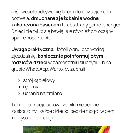
Jeśli wesele odbywa się latem i lokalizacja na to
pozwala,
dmuchana zjeżdżalnia wodna
zakończona basenem
to absolutny game-changer.
Dzieci nie tylko się bawią, ale również chłodzą w
upalne popołudnie.
Uwaga praktyczna:
Jeżeli planujesz wodną
zjeżdżalnię,
koniecznie poinformuj o tym
rodziców dzieci
w zaproszeniu ślubnym lub na
grupie WhatsApp. Warto, by zabrali:
strój kąpielowy
ręcznik
ubrania na zmianę
Taka informacja sprawi, że nikt nie będzie
zaskoczony i każde dziecko będzie mogło w pełni
korzystać z atrakcji.