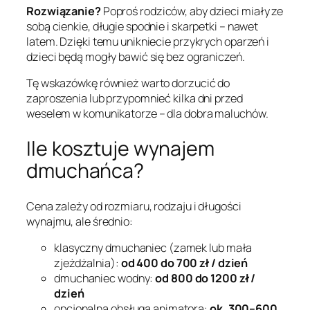
Rozwiązanie?
Poproś rodziców, aby dzieci miały ze
sobą cienkie, długie spodnie i skarpetki – nawet
latem. Dzięki temu unikniecie przykrych oparzeń i
dzieci będą mogły bawić się bez ograniczeń.
Tę wskazówkę również warto dorzucić do
zaproszenia lub przypomnieć kilka dni przed
weselem w komunikatorze – dla dobra maluchów.
Ile kosztuje wynajem
dmuchańca?
Cena zależy od rozmiaru, rodzaju i długości
wynajmu, ale średnio:
klasyczny dmuchaniec (zamek lub mała
zjeżdżalnia):
od 400 do 700 zł / dzień
dmuchaniec wodny:
od 800 do 1200 zł /
dzień
opcjonalna obsługa animatora:
ok. 300–600