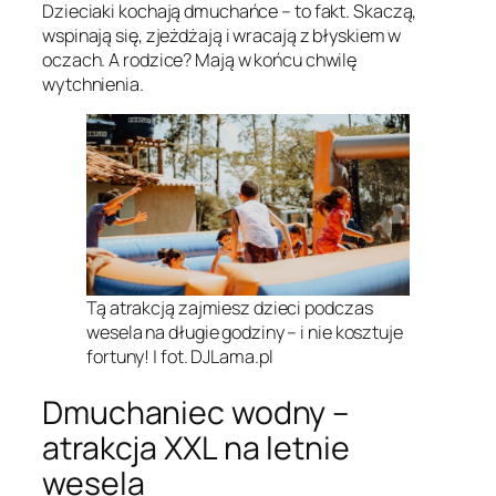
Dzieciaki kochają dmuchańce – to fakt. Skaczą,
wspinają się, zjeżdżają i wracają z błyskiem w
oczach. A rodzice? Mają w końcu chwilę
wytchnienia.
Tą atrakcją zajmiesz dzieci podczas
wesela na długie godziny – i nie kosztuje
fortuny! | fot. DJLama.pl
Dmuchaniec wodny –
atrakcja XXL na letnie
wesela