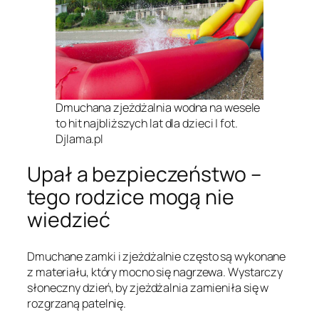
Dmuchana zjeżdżalnia wodna na wesele
to hit najbliższych lat dla dzieci | fot.
Djlama.pl
Upał a bezpieczeństwo –
tego rodzice mogą nie
wiedzieć
Dmuchane zamki i zjeżdżalnie często są wykonane
z materiału, który mocno się nagrzewa. Wystarczy
słoneczny dzień, by zjeżdżalnia zamieniła się w
rozgrzaną patelnię.