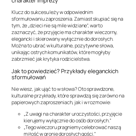
charakter imprezy
Klucz do sukcesu leży w odpowiednim
sformułowaniu zaproszenia. Zamiast skupiać się na
tym, że „dzieci nie są mile widziane”, warto
zaznaczyć, że przyjęcie ma charakter wieczorny,
elegancki i skierowany wyłącznie do dorosłych.
Można to ubrać w kulturalne, pozytywne słowa,
unikając ostrych komunikatów, które mogłyby
zabrzmieć jak krytyka rodzicielstwa.
Jak to powiedzieć? Przykłady eleganckich
sformułowań
Nie wiesz, jak ująć to w słowa? Oto sprawdzone,
kulturalne przykłady, które sprawdzą się zarówno na
papierowych zaproszeniach, jak i w rozmowie:
„Z uwagi na charakter uroczystości, przyjęcie
kierujemy wyłącznie do osób dorosłych.”
„Tego wieczoru pragniemy celebrować naszą
miłość w gronie dorosłych gości.”