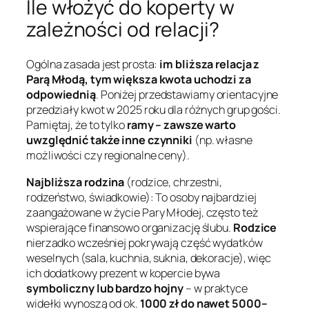
Ile włożyć do koperty w
zależności od relacji?
Ogólna zasada jest prosta:
im bliższa relacja z
Parą Młodą, tym większa kwota uchodzi za
odpowiednią
. Poniżej przedstawiamy orientacyjne
przedziały kwot w 2025 roku dla różnych grup gości.
Pamiętaj, że to tylko
ramy – zawsze warto
uwzględnić także inne czynniki
(np. własne
możliwości czy regionalne ceny).
Najbliższa rodzina
(rodzice, chrzestni,
rodzeństwo, świadkowie): To osoby najbardziej
zaangażowane w życie Pary Młodej, często też
wspierające finansowo organizację ślubu.
Rodzice
nierzadko wcześniej pokrywają część wydatków
weselnych (sala, kuchnia, suknia, dekoracje), więc
ich dodatkowy prezent w kopercie bywa
symboliczny lub bardzo hojny
– w praktyce
widełki wynoszą od ok.
1000 zł do nawet 5000–