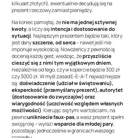
kilkuset złotych), ewentualnie decydują się na
prezent rzeczowy zamiast pieniędzy.
Na koniec pamiętaj, że
nie ma jednej sztywnej
kwoty
, a liczy się
intencja i dostosowanie do
sytuacji
. Najlepszym prezentem będzie taki, który
jest dany
szczerze, od serca
– nawet jeśli nie
imponuje wysokością. Nowożeńcy z pewnością
docenią każdy gest, wiedząc, że
przyszliście
cieszyć się z nimi tym wyjątkowym dniem
,
niezależnie od tego, czy w kopercie będzie 300 zł
czy 3000 zł. W myśl zasad E-E-A-T najważniejsze
są:
doświadczenie (udział w świętowaniu),
eksperckość (przemyślany prezent), autorytet
(dostosowanie do zwyczajów) oraz
wiarygodność (uczciwość względem własnych
możliwości)
. Kierując się tymi wartościami, na
pewno
unikniecie faux-pas
, a wasz prezent spełni
swoją rolę – wyrazi
wsparcie dla młodej pary
,
pozostając jednocześnie w granicach waszego
rozsądku.