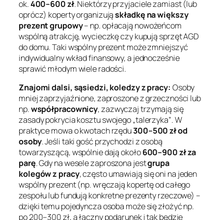
ok.
400–600 zł
. Niektórzy przyjaciele zamiast (lub
oprócz) koperty organizują
składkę na większy
prezent grupowy
– np. opłacają nowożeńcom
wspólną atrakcję, wycieczkę czy kupują sprzęt AGD
do domu. Taki wspólny prezent może zmniejszyć
indywidualny wkład finansowy, a jednocześnie
sprawić młodym wiele radości.
Znajomi dalsi, sąsiedzi, koledzy z pracy:
Osoby
mniej zaprzyjaźnione, zaproszone z grzeczności lub
np.
współpracownicy
, zazwyczaj trzymają się
zasady
pokrycia kosztu swojego „talerzyka”
. W
praktyce mowa o kwotach rzędu
300–500 zł od
osoby
. Jeśli taki gość przychodzi z osobą
towarzyszącą, wspólnie dają około
600–900 zł za
parę
. Gdy na wesele zaproszona jest
grupa
kolegów z pracy
, często umawiają się oni na jeden
wspólny prezent (np. wręczają kopertę od całego
zespołu lub fundują konkretne prezenty rzeczowe) –
dzięki temu pojedyncza osoba może się złożyć np.
po 200–300 zł, a łączny podarunek i tak będzie