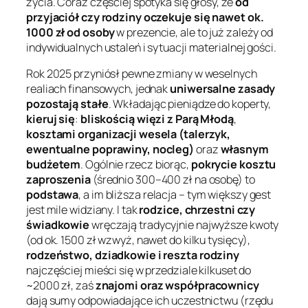
życia. Coraz częściej spotyka się głosy, że
od
przyjaciół czy rodziny oczekuje się nawet ok.
1000 zł od osoby
w prezencie, ale to już zależy od
indywidualnych ustaleń i sytuacji materialnej gości.
Rok 2025 przyniósł pewne zmiany w weselnych
realiach finansowych, jednak
uniwersalne zasady
pozostają stałe
. Wkładając pieniądze do koperty,
kieruj się
:
bliskością więzi z Parą Młodą
,
kosztami organizacji wesela (talerzyk,
ewentualne poprawiny, nocleg)
oraz
własnym
budżetem
. Ogólnie rzecz biorąc,
pokrycie kosztu
zaproszenia
(średnio 300–400 zł na osobę) to
podstawa
, a im bliższa relacja – tym większy gest
jest mile widziany. I tak
rodzice, chrzestni czy
świadkowie
wręczają tradycyjnie najwyższe kwoty
(od ok. 1500 zł wzwyż, nawet do kilku tysięcy),
rodzeństwo, dziadkowie i reszta rodziny
najczęściej mieści się w przedziale kilkuset do
~2000 zł, zaś
znajomi oraz współpracownicy
dają sumy odpowiadające ich uczestnictwu (rzędu