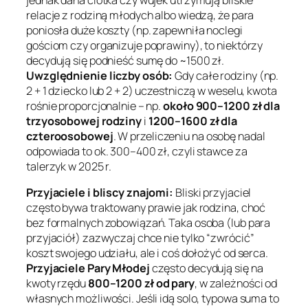
relacje z rodziną młodych albo wiedzą, że para
poniosła duże koszty (np. zapewniła noclegi
gościom czy organizuje poprawiny), to niektórzy
decydują się podnieść sumę do ~1500 zł.
Uwzględnienie liczby osób:
Gdy całe rodziny (np.
2 + 1 dziecko lub 2 + 2) uczestniczą w weselu, kwota
rośnie proporcjonalnie – np.
około 900–1200 zł dla
trzyosobowej rodziny
i
1200–1600 zł dla
czteroosobowej
. W przeliczeniu na osobę nadal
odpowiada to ok. 300–400 zł, czyli stawce
za
talerzyk
w 2025 r.
Przyjaciele i bliscy znajomi:
Bliski przyjaciel
często bywa traktowany prawie jak rodzina, choć
bez formalnych zobowiązań. Taka osoba (lub para
przyjaciół) zazwyczaj chce nie tylko
“zwrócić”
koszt swojego udziału, ale i coś dołożyć od serca
.
Przyjaciele Pary Młodej
często decydują się na
kwoty rzędu
800–1200 zł od pary
, w zależności od
własnych możliwości. Jeśli idą solo, typowa suma to