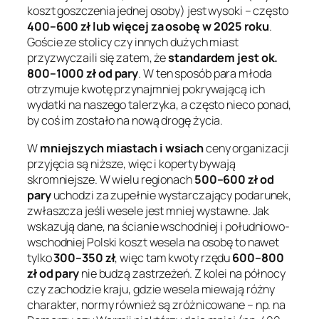
koszt goszczenia jednej osoby) jest wysoki – często
400–600 zł lub więcej za osobę w 2025 roku
.
Goście ze stolicy czy innych dużych miast
przyzwyczaili się zatem, że
standardem jest ok.
800–1000 zł od pary
. W ten sposób para młoda
otrzymuje kwotę przynajmniej pokrywającą ich
wydatki na naszego
talerzyka
, a często nieco ponad,
by coś im zostało na
nową drogę życia
.
W
mniejszych miastach i wsiach
ceny organizacji
przyjęcia są niższe, więc i koperty bywają
skromniejsze. W wielu regionach
500–600 zł od
pary
uchodzi za zupełnie wystarczający podarunek,
zwłaszcza jeśli wesele jest mniej wystawne. Jak
wskazują dane, na ścianie wschodniej i południowo-
wschodniej Polski koszt wesela na osobę to nawet
tylko
300–350 zł
, więc tam kwoty rzędu
600–800
zł od pary
nie budzą zastrzeżeń. Z kolei na północy
czy zachodzie kraju, gdzie wesela miewają różny
charakter, normy również są zróżnicowane – np. na