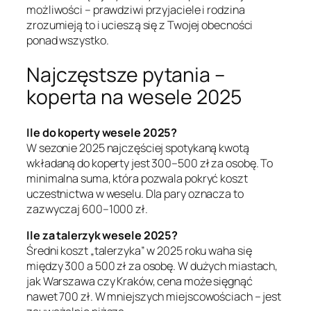
możliwości – prawdziwi przyjaciele i rodzina
zrozumieją to i ucieszą się z Twojej obecności
ponad wszystko.
Najczęstsze pytania –
koperta na wesele 2025
Ile do koperty wesele 2025?
W sezonie 2025 najczęściej spotykaną kwotą
wkładaną do koperty jest 300–500 zł za osobę. To
minimalna suma, która pozwala pokryć koszt
uczestnictwa w weselu. Dla pary oznacza to
zazwyczaj 600–1000 zł.
Ile za talerzyk wesele 2025?
Średni koszt „talerzyka” w 2025 roku waha się
między 300 a 500 zł za osobę. W dużych miastach,
jak Warszawa czy Kraków, cena może sięgnąć
nawet 700 zł. W mniejszych miejscowościach – jest