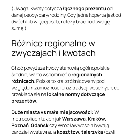
(Uwaga: Kwoty dotyczą
łącznego prezentu
od
danej osoby/pary/rodziny. Gdy jedna koperta jest od
dwóch lub więcej osób, należy brać pod uwagę
sumę.)
Różnice regionalne w
zwyczajach i kwotach
Choć powyższe kwoty stanowią ogólnopolskie
średnie, warto wspomnieć o
regionalnych
różnicach
. Polska to kraj zróżnicowany pod
względem zamożności oraz tradycji weselnych, co
przekłada się na
lokalne normy dotyczące
prezentów
.
Duże miasta vs małe miejscowości:
W
metropoliach takich jak
Warszawa, Kraków,
Poznań, Gdańsk
czy Wrocław wesela bywają
bardziej wystawne, a
koszt tzw.
talerzyka
(czyli