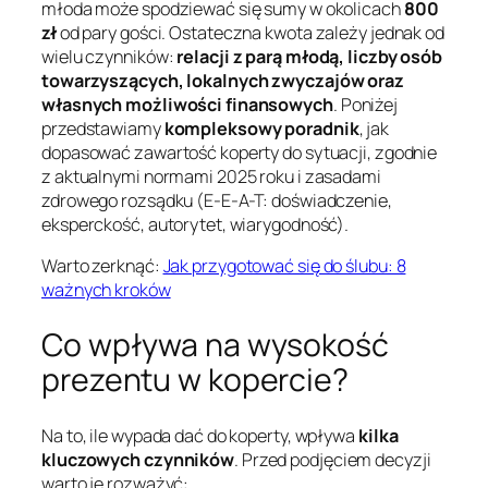
młoda może spodziewać się sumy w okolicach
800
zł
od pary gości. Ostateczna kwota zależy jednak od
wielu czynników:
relacji z parą młodą, liczby osób
towarzyszących, lokalnych zwyczajów oraz
własnych możliwości finansowych
. Poniżej
przedstawiamy
kompleksowy poradnik
, jak
dopasować zawartość koperty do sytuacji, zgodnie
z aktualnymi normami 2025 roku i zasadami
zdrowego rozsądku (E-E-A-T: doświadczenie,
eksperckość, autorytet, wiarygodność).
Warto zerknąć:
Jak przygotować się do ślubu: 8
ważnych kroków
Co wpływa na wysokość
prezentu w kopercie?
Na to, ile wypada dać do koperty, wpływa
kilka
kluczowych czynników
. Przed podjęciem decyzji
warto je rozważyć: