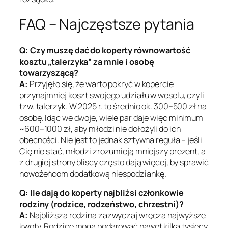
FAQ – Najczęstsze pytania
Q: Czy muszę dać do koperty równowartość
kosztu „talerzyka” za mnie i osobę
towarzyszącą?
A:
Przyjęło się, że warto pokryć w kopercie
przynajmniej koszt swojego udziału w weselu, czyli
tzw. talerzyk. W 2025 r. to średnio ok. 300–500 zł na
osobę. Idąc we dwoje, wiele par daje więc minimum
~600–1000 zł, aby młodzi nie dołożyli do ich
obecności. Nie jest to jednak sztywna reguła – jeśli
Cię nie stać, młodzi zrozumieją mniejszy prezent, a
z drugiej strony bliscy często dają więcej, by sprawić
nowożeńcom dodatkową niespodziankę.
Q: Ile dają do koperty najbliżsi członkowie
rodziny (rodzice, rodzeństwo, chrzestni)?
A:
Najbliższa rodzina zazwyczaj wręcza najwyższe
kwoty. Rodzice mogą podarować nawet kilka tysięcy