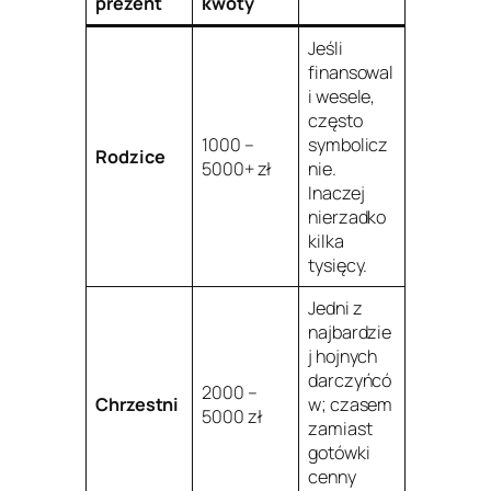
prezent
kwoty
Jeśli
finansowal
i wesele,
często
1000 –
symbolicz
Rodzice
5000+ zł
nie.
Inaczej
nierzadko
kilka
tysięcy.
Jedni z
najbardzie
j hojnych
darczyńcó
2000 –
Chrzestni
w; czasem
5000 zł
zamiast
gotówki
cenny