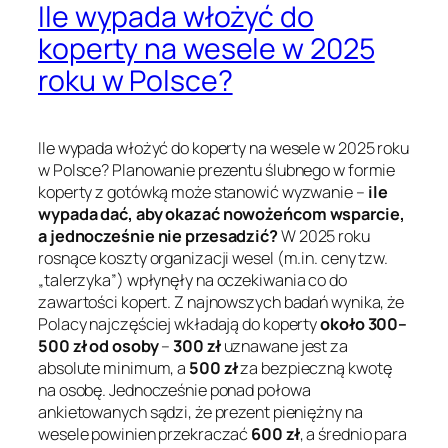
Ile wypada włożyć do
koperty na wesele w 2025
roku w Polsce?
Ile wypada włożyć do koperty na wesele w 2025 roku
w Polsce? Planowanie prezentu ślubnego w formie
koperty z gotówką może stanowić wyzwanie –
ile
wypada dać, aby okazać nowożeńcom wsparcie,
a jednocześnie nie przesadzić?
W 2025 roku
rosnące koszty organizacji wesel (m.in. ceny tzw.
„talerzyka”
) wpłynęły na oczekiwania co do
zawartości kopert. Z najnowszych badań wynika, że
Polacy najczęściej wkładają do koperty
około 300–
500 zł od osoby
–
300 zł
uznawane jest za
absolute minimum
, a
500 zł
za bezpieczną kwotę
na osobę. Jednocześnie ponad połowa
ankietowanych sądzi, że prezent pieniężny na
wesele powinien przekraczać
600 zł
, a średnio para