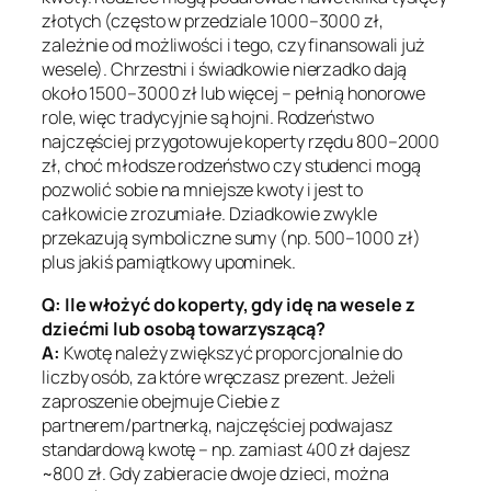
złotych (często w przedziale 1000–3000 zł,
zależnie od możliwości i tego, czy finansowali już
wesele). Chrzestni i świadkowie nierzadko dają
około 1500–3000 zł lub więcej – pełnią honorowe
role, więc tradycyjnie są hojni. Rodzeństwo
najczęściej przygotowuje koperty rzędu 800–2000
zł, choć młodsze rodzeństwo czy studenci mogą
pozwolić sobie na mniejsze kwoty i jest to
całkowicie zrozumiałe. Dziadkowie zwykle
przekazują symboliczne sumy (np. 500–1000 zł)
plus jakiś pamiątkowy upominek.
Q: Ile włożyć do koperty, gdy idę na wesele z
dziećmi lub osobą towarzyszącą?
A:
Kwotę należy zwiększyć proporcjonalnie do
liczby osób, za które wręczasz prezent. Jeżeli
zaproszenie obejmuje Ciebie z
partnerem/partnerką, najczęściej podwajasz
standardową kwotę – np. zamiast 400 zł dajesz
~800 zł. Gdy zabieracie dwoje dzieci, można