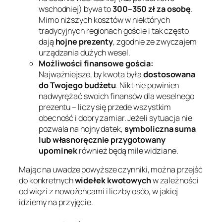
wschodniej) bywa to
300–350 zł za osobę
.
Mimo niższych kosztów w niektórych
tradycyjnych regionach goście i tak często
dają
hojne prezenty
, zgodnie ze zwyczajem
urządzania dużych wesel.
Możliwości finansowe gościa:
Najważniejsze, by kwota była
dostosowana
do Twojego budżetu
. Nikt nie powinien
nadwyrężać swoich finansów dla weselnego
prezentu – liczy się przede wszystkim
obecność i dobry zamiar. Jeżeli sytuacja nie
pozwala na hojny datek,
symboliczna suma
lub własnoręcznie przygotowany
upominek
również będą mile widziane.
Mając na uwadze powyższe czynniki, można przejść
do konkretnych
widełek kwotowych
w zależności
od więzi z nowożeńcami i liczby osób, w jakiej
idziemy na przyjęcie.