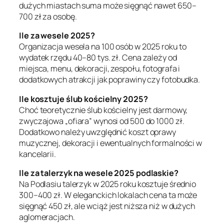
dużych miastach suma może sięgnąć nawet 650–
700 zł za osobę.
Ile za wesele 2025?
Organizacja wesela na 100 osób w 2025 roku to
wydatek rzędu 40–80 tys. zł. Cena zależy od
miejsca, menu, dekoracji, zespołu, fotografa i
dodatkowych atrakcji jak poprawiny czy fotobudka.
Ile kosztuje ślub kościelny 2025?
Choć teoretycznie ślub kościelny jest darmowy,
zwyczajowa „ofiara” wynosi od 500 do 1000 zł.
Dodatkowo należy uwzględnić koszt oprawy
muzycznej, dekoracji i ewentualnych formalności w
kancelarii.
Ile za talerzyk na wesele 2025 podlaskie?
Na Podlasiu talerzyk w 2025 roku kosztuje średnio
300–400 zł. W eleganckich lokalach cena ta może
sięgnąć 450 zł, ale wciąż jest niższa niż w dużych
aglomeracjach.