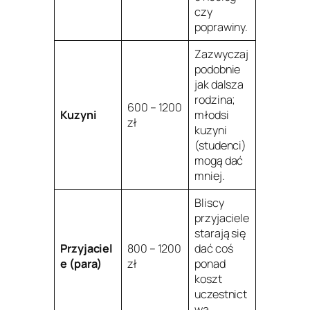
czy
poprawiny.
Zazwyczaj
podobnie
jak dalsza
rodzina;
600 – 1200
Kuzyni
młodsi
zł
kuzyni
(studenci)
mogą dać
mniej.
Bliscy
przyjaciele
starają się
Przyjaciel
800 – 1200
dać coś
e (para)
zł
ponad
koszt
uczestnict
wa.