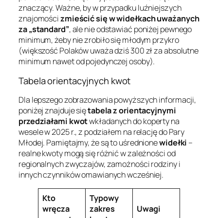
znaczący. Ważne, by w przypadku luźniejszych
znajomości
zmieścić się w widełkach uważanych
za „standard”
, ale nie odstawiać poniżej pewnego
minimum, żeby nie zrobiło się młodym przykro
(większość Polaków uważa dziś 300 zł za absolutne
minimum nawet od pojedynczej osoby).
Tabela orientacyjnych kwot
Dla lepszego zobrazowania powyższych informacji,
poniżej znajduje się
tabela z orientacyjnymi
przedziałami kwot
wkładanych do koperty na
wesele w 2025 r., z podziałem na relację do Pary
Młodej. Pamiętajmy, że są to uśrednione
widełki
–
realne kwoty mogą się różnić w zależności od
regionalnych zwyczajów, zamożności rodziny i
innych czynników omawianych wcześniej.
Kto
Typowy
wręcza
zakres
Uwagi