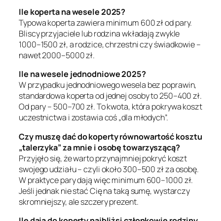
Ile koperta na wesele 2025?
Typowa koperta zawiera minimum 600 zł od pary.
Bliscy przyjaciele lub rodzina wkładają zwykle
1000–1500 zł, a rodzice, chrzestni czy świadkowie –
nawet 2000–5000 zł.
Ile na wesele jednodniowe 2025?
W przypadku jednodniowego wesela bez poprawin,
standardowa koperta od jednej osoby to 250–400 zł.
Od pary – 500–700 zł. To kwota, która pokrywa koszt
uczestnictwa i zostawia coś „dla młodych”.
Czy muszę dać do koperty równowartość kosztu
„talerzyka” za mnie i osobę towarzyszącą?
Przyjęło się, że warto przynajmniej pokryć koszt
swojego udziału – czyli około 300–500 zł za osobę.
W praktyce pary dają więc minimum 600–1000 zł.
Jeśli jednak nie stać Cię na taką sumę, wystarczy
skromniejszy, ale szczery prezent.
Ile dają do koperty najbliżsi członkowie rodziny