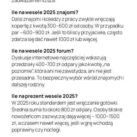
zauważalnie niższa.
Ile na wesele 2025 znajomi?
Dalsi znajomi i koledzy z pracy zwykle wręczają
kopertę z kwotą 300–600 zł od osoby. W przypadku
par – 600–900 zł. Jeśli to bliscy przyjaciele, często
zdarza się dać nawet 1000 zł lub więcej.
Ile na wesele 2025 forum?
Dyskusje internetowe najczęściej wskazują
przedziały 400–700 zł od pary jako kwotę „na
poziomie”, która ani nie zawstydza, ani nie jest
przesadna. To bezpieczny wybór wśród znajomych i
dalszej rodziny.
Ile na prezent wesele 2025?
W 2025 roku standardem jest wręczanie gotówki.
Średnia suma to około 800 zł od pary. Osoby bliskie
nowożeńcom zazwyczaj dają więcej – 1000–1500
zł, a czasem nawet więcej, jeśli w grę wchodzą
poprawiny czy noclegi.