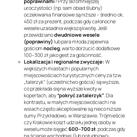
poprawinami
? Przy skromniejszej
uroczystości (np. sam obiad ślubny)
oczekiwania finansowe są niższe – średnio ok.
450 zł za prezent, podczas gdy całonocne
wesele uzasadnia większą kwotę. Jeśli
przewidziano
dwudniowe wesele
(poprawiny)
lub para młoda zapewnia
gościom
nocleg
, warto dorzucić dodatkowe
100–300 zł jako gest za gościnność.
Lokalizacja i regionalne zwyczaje:
W
większych miastach i popularnych
miejscowościach turystycznych ceny za tzw.
„talerzyk”
(uczestnictwo gościa) są wyższe,
co przekłada się na wyższe kwoty w
kopertach, aby
“pokryć za talerzyk”
. Dla
kontrastu, w małych miejscowościach i na
wsiach często akceptowalne są nieco niższe
sumy. Przykładowo, w Warszawie, Trójmieście
czy Krakowie koszt udziału jednej osoby w
weselu może sięgać
600–700 zł
, podczas gdy
na ścianie wschodniej (lub południowo-