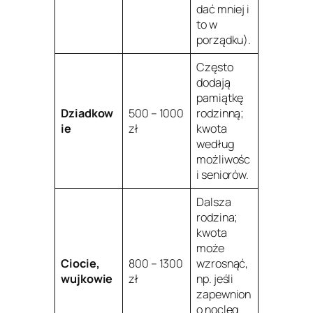
dać mniej i
to w
porządku).
Często
dodają
pamiątkę
Dziadkow
500 – 1000
rodzinną;
ie
zł
kwota
według
możliwośc
i seniorów.
Dalsza
rodzina;
kwota
może
Ciocie,
800 – 1300
wzrosnąć,
wujkowie
zł
np. jeśli
zapewnion
o nocleg