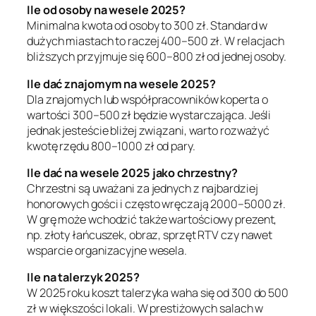
Ile od osoby na wesele 2025?
Minimalna kwota od osoby to 300 zł. Standard w
dużych miastach to raczej 400–500 zł. W relacjach
bliższych przyjmuje się 600–800 zł od jednej osoby.
Ile dać znajomym na wesele 2025?
Dla znajomych lub współpracowników koperta o
wartości 300–500 zł będzie wystarczająca. Jeśli
jednak jesteście bliżej związani, warto rozważyć
kwotę rzędu 800–1000 zł od pary.
Ile dać na wesele 2025 jako chrzestny?
Chrzestni są uważani za jednych z najbardziej
honorowych gości i często wręczają 2000–5000 zł.
W grę może wchodzić także wartościowy prezent,
np. złoty łańcuszek, obraz, sprzęt RTV czy nawet
wsparcie organizacyjne wesela.
Ile na talerzyk 2025?
W 2025 roku koszt talerzyka waha się od 300 do 500
zł w większości lokali. W prestiżowych salach w