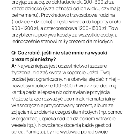
przyjąć zasadę, że dokładacie ok. 200–300 zł za
każde dziecko (w zależności od ich wieku, czy mają
pełne menu). Przykładowo trzyosobowa rodzina
(rodzice + dziecko) często wkłada do koperty około
900–1200 zł, a czteroosobowa 1200–1500 zł. To w
przybliżeniu pokrywa koszty za wszystkie osoby, a
jednocześnie stanowi miły prezent dla młodych.
Q: Co zrobić, jeśli nie stać mnie na wysoki
prezent pieniężny?
A:
Najważniejsze jest uczestnictwo i szczere
życzenia, nie zaś kwota w kopercie. Jeżeli Twój
budżet jest ograniczony, nie obawiaj się dać mniej –
nawet symboliczne 100–300 zł wraz z serdeczną
kartką będzie lepsze niż odmawianie przyjścia.
Możesz także rozważyć upominek niematerialny:
własnoręcznie przygotowany prezent, album ze
zdjęciami, zrobienie czegoś dla młodych (np. pomoc
w organizacji, opieka nad ich dzieckiem w trakcie
wesela itp.). Nowożeńcy docenią każdy gest od
serca. Pamiętaj, by nie wydawać ponad swoje