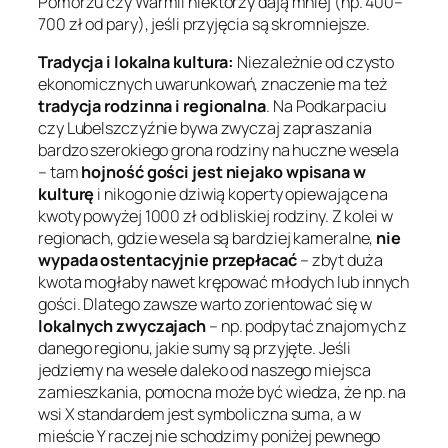
Pomorzu czy Warmii niektórzy dają mniej (np. 400–
700 zł od pary), jeśli przyjęcia są skromniejsze.
Tradycja i lokalna kultura:
Niezależnie od czysto
ekonomicznych uwarunkowań, znaczenie ma też
tradycja rodzinna i regionalna
. Na Podkarpaciu
czy Lubelszczyźnie bywa zwyczaj zapraszania
bardzo szerokiego grona rodziny na huczne wesela
– tam
hojność gości jest niejako wpisana w
kulturę
i nikogo nie dziwią koperty opiewające na
kwoty powyżej 1000 zł od bliskiej rodziny. Z kolei w
regionach, gdzie wesela są bardziej kameralne,
nie
wypada ostentacyjnie przepłacać
– zbyt duża
kwota mogłaby nawet krępować młodych lub innych
gości. Dlatego zawsze warto zorientować się w
lokalnych zwyczajach
– np. podpytać znajomych z
danego regionu, jakie sumy są przyjęte. Jeśli
jedziemy na wesele daleko od naszego miejsca
zamieszkania, pomocna może być wiedza, że
np. na
wsi X standardem jest symboliczna suma, a w
mieście Y raczej nie schodzimy poniżej pewnego