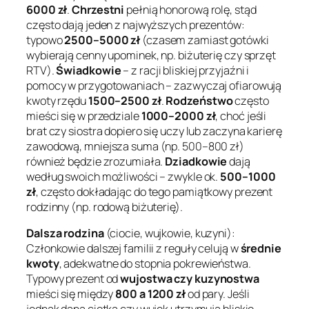
6000 zł
.
Chrzestni
pełnią honorową rolę, stąd
często dają jeden z najwyższych prezentów:
typowo
2500–5000 zł
(czasem zamiast gotówki
wybierają cenny upominek, np. biżuterię czy sprzęt
RTV).
Świadkowie
– z racji bliskiej przyjaźni i
pomocy w przygotowaniach – zazwyczaj ofiarowują
kwoty rzędu
1500–2500 zł
.
Rodzeństwo
często
mieści się w przedziale
1000–2000 zł
, choć jeśli
brat czy siostra dopiero się uczy lub zaczyna karierę
zawodową, mniejsza suma (np. 500–800 zł)
również będzie zrozumiała.
Dziadkowie
dają
według swoich możliwości – zwykle ok.
500–1000
zł
, często dokładając do tego pamiątkowy prezent
rodzinny (np. rodową biżuterię).
Dalsza rodzina
(ciocie, wujkowie, kuzyni):
Członkowie dalszej familii z reguły celują w
średnie
kwoty
, adekwatne do stopnia pokrewieństwa.
Typowy prezent od
wujostwa czy kuzynostwa
mieści się między
800 a 1200 zł
od pary. Jeśli
jednak dana ciotka czy wujek utrzymują bliskie