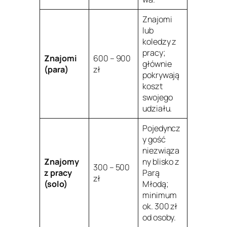
Znajomi
lub
koledzy z
pracy;
Znajomi
600 – 900
głównie
(para)
zł
pokrywają
koszt
swojego
udziału.
Pojedyncz
y gość
niezwiąza
Znajomy
ny blisko z
300 – 500
z pracy
Parą
zł
(solo)
Młodą;
minimum
ok. 300 zł
od osoby.