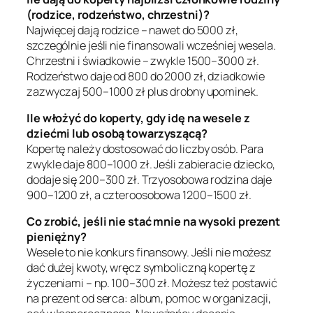
(rodzice, rodzeństwo, chrzestni)?
Najwięcej dają rodzice – nawet do 5000 zł,
szczególnie jeśli nie finansowali wcześniej wesela.
Chrzestni i świadkowie – zwykle 1500–3000 zł.
Rodzeństwo daje od 800 do 2000 zł, dziadkowie
zazwyczaj 500–1000 zł plus drobny upominek.
Ile włożyć do koperty, gdy idę na wesele z
dziećmi lub osobą towarzyszącą?
Kopertę należy dostosować do liczby osób. Para
zwykle daje 800–1000 zł. Jeśli zabieracie dziecko,
dodaje się 200–300 zł. Trzyosobowa rodzina daje
900–1200 zł, a czteroosobowa 1200–1500 zł.
Co zrobić, jeśli nie stać mnie na wysoki prezent
pieniężny?
Wesele to nie konkurs finansowy. Jeśli nie możesz
dać dużej kwoty, wręcz symboliczną kopertę z
życzeniami – np. 100–300 zł. Możesz też postawić
na prezent od serca: album, pomoc w organizacji,