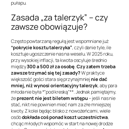
pułapu.
Zasada „za talerzyk” – czy
zawsze obowiązuje?
Często powtarzaną regułą jest wspomniane już
“pokrycie kosztu talerzyka”
, czyli danie tyle, ile
kosztuje ugoszczenie nas na weselu. W 2025 roku,
przy wysokiej inflacji, ta kwota oscyluje średnio
między
300 a 500 zł za osobę
.
Czy zatem trzeba
zawsze trzymać się tej zasady?
W praktyce
większość gości stara się przynajmniej
nie dać
mniej, niż wynosi orientacyjny
talerzyk
, aby para
młoda nie była *”pod kreską”**. Jednak pamiętajmy,
że
prezent nie jest biletem wstępu
– jeśli nas nie
stać, nikt nie powinien mieć nam za złe mniejszej
kwoty. Z kolei będąc blisko z nowożeńcami, wiele
osób
dokłada coś ponad koszt uczestnictwa
,
chcąc młodych wspomóc w start na nowej drodze