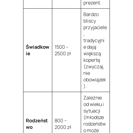
prezent.
Bardzo
bliscy
przyjaciele
,
tradycyjni
Świadkow
1500 –
e dają
ie
2500 zł
większą
kopertę
(zwyczaj,
nie
obowiązek
).
Zależnie
od wieku i
sytuacji
(młodsze
Rodzeńst
800 –
rodzeństw
wo
2000 zł
o może