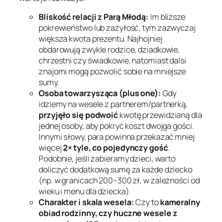
Bliskość relacji z Parą Młodą:
Im bliższe
pokrewieństwo lub zażyłość, tym zazwyczaj
większa kwota prezentu. Najhojniej
obdarowują zwykle rodzice, dziadkowie,
chrzestni czy świadkowie, natomiast dalsi
znajomi mogą pozwolić sobie na mniejsze
sumy.
Osoba towarzysząca (plus one):
Gdy
idziemy na wesele z partnerem/partnerką,
przyjęło się podwoić
kwotę przewidzianą dla
jednej osoby, aby pokryć koszt dwojga gości.
Innymi słowy, para powinna przekazać mniej
więcej
2× tyle, co pojedynczy gość
.
Podobnie, jeśli zabieramy dzieci, warto
doliczyć dodatkową sumę za każde dziecko
(np. w granicach 200–300 zł, w zależności od
wieku i menu dla dziecka).
Charakter i skala wesela:
Czy to
kameralny
obiad rodzinny, czy huczne wesele z