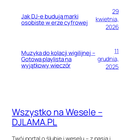
29
Jak DJ-e budują marki
kwietnia,
osobiste w erze cyfrowej
2026
11
Muzyka do kolacji wigilijnej –
grudnia,
Gotowa playlista na
wyjątkowy wieczór
2025
Wszystko na Wesele –
DJLAMA.PL
Twój portal o ślubie i weselu – z pasją i