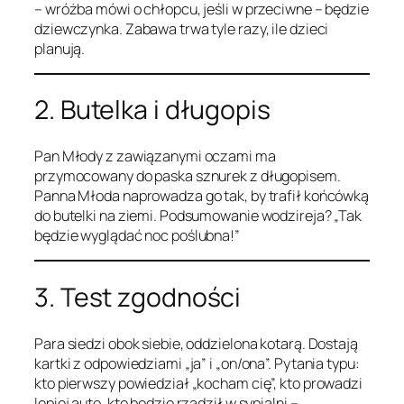
– wróżba mówi o chłopcu, jeśli w przeciwne – będzie
dziewczynka. Zabawa trwa tyle razy, ile dzieci
planują.
2. Butelka i długopis
Pan Młody z zawiązanymi oczami ma
przymocowany do paska sznurek z długopisem.
Panna Młoda naprowadza go tak, by trafił końcówką
do butelki na ziemi. Podsumowanie wodzireja? „Tak
będzie wyglądać noc poślubna!”
3. Test zgodności
Para siedzi obok siebie, oddzielona kotarą. Dostają
kartki z odpowiedziami „ja” i „on/ona”. Pytania typu:
kto pierwszy powiedział „kocham cię”, kto prowadzi
lepiej auto, kto będzie rządził w sypialni –