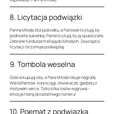
8. Licytacja podwiązki
Panna Młoda stoi pośrodku, a Panowie licytują, by
podnosiła sukienkę. Panie licytują, by ją opuszczała.
Zebrane fundusze trafiają do Młodych. Zwycięzca
licytacji otrzymuje podwiązkę.
9. Tombola weselna
Goście kupują losy, a Para Młoda losuje nagrody.
Wśród fantów: korkociągi, otwieracze, gadżety z
motywem serca. Tylko kilka losów wygrywa –
emocje rosną do ostatniego numeru!
10. Poemat z podwiązką