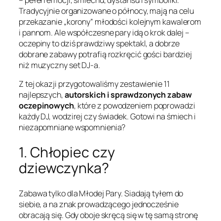
Tradycyjnie organizowane o północy, mają na celu
przekazanie „korony” młodości kolejnym kawalerom
i pannom. Ale współczesne pary idą o krok dalej –
oczepiny to dziś prawdziwy spektakl, a dobrze
dobrane zabawy potrafią rozkręcić gości bardziej
niż muzyczny set DJ-a.
Z tej okazji przygotowaliśmy zestawienie 11
najlepszych,
autorskich i sprawdzonych zabaw
oczepinowych
, które z powodzeniem poprowadzi
każdy DJ, wodzirej czy świadek. Gotowi na śmiech i
niezapomniane wspomnienia?
1. Chłopiec czy
dziewczynka?
Zabawa tylko dla Młodej Pary. Siadają tyłem do
siebie, a na znak prowadzącego jednocześnie
obracają się. Gdy oboje skręcą się w tę samą stronę