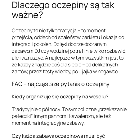
Dlaczego oczepiny są tak
ważne?
Oczepiny to nie tylko tradycja – to moment
przejścia, oddech od szaleństw parkietu i okazja do
integracji pokoleń. Dzięki dobrze dobranym
zabawom DJ czy wodzirej potrafi nie tylko rozbawić,
ale i wzruszyć. A najlepsze w tym wszystkim jest to,
że każdy znajdzie coś dla siebie – od delikatnych
żartów, przez testy wiedzy, po… jajka w nogawce.
FAQ – najczęstsze pytania o oczepiny
Kiedy organizuje się oczepiny na weselu?
Tradycyjnie o północy. To symboliczne „przekazanie
pałeczki” innym pannom i kawalerom, ale też
moment na integracyjne zabawy.
Czy każda zabawa oczepinowa musi być