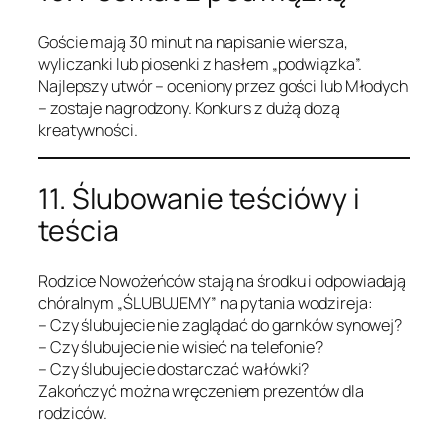
Goście mają 30 minut na napisanie wiersza,
wyliczanki lub piosenki z hasłem „podwiązka”.
Najlepszy utwór – oceniony przez gości lub Młodych
– zostaje nagrodzony. Konkurs z dużą dozą
kreatywności.
11. Ślubowanie teściówy i
teścia
Rodzice Nowożeńców stają na środku i odpowiadają
chóralnym „ŚLUBUJEMY” na pytania wodzireja:
– Czy ślubujecie nie zaglądać do garnków synowej?
– Czy ślubujecie nie wisieć na telefonie?
– Czy ślubujecie dostarczać wałówki?
Zakończyć można wręczeniem prezentów dla
rodziców.