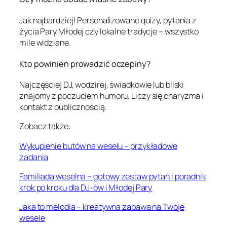
Jak najbardziej! Personalizowane quizy, pytania z
życia Pary Młodej czy lokalne tradycje – wszystko
mile widziane.
Kto powinien prowadzić oczepiny?
Najczęściej DJ, wodzirej, świadkowie lub bliski
znajomy z poczuciem humoru. Liczy się charyzma i
kontakt z publicznością.
Zobacz także:
Wykupienie butów na weselu – przykładowe
zadania
Familiada weselna – gotowy zestaw pytań i poradnik
krok po kroku dla DJ-ów i Młodej Pary
Jaka to melodia – kreatywna zabawa na Twoje
wesele