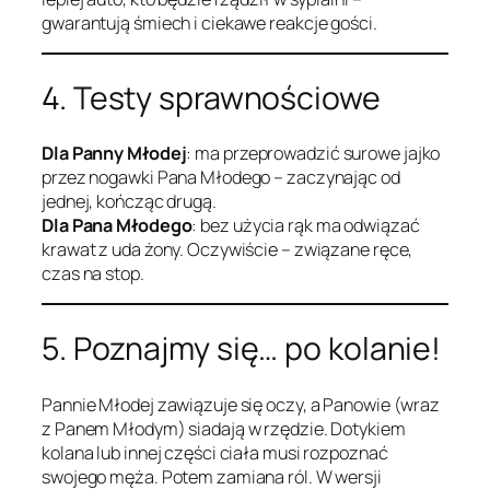
gwarantują śmiech i ciekawe reakcje gości.
4. Testy sprawnościowe
Dla Panny Młodej
: ma przeprowadzić surowe jajko
przez nogawki Pana Młodego – zaczynając od
jednej, kończąc drugą.
Dla Pana Młodego
: bez użycia rąk ma odwiązać
krawat z uda żony. Oczywiście – związane ręce,
czas na stop.
5. Poznajmy się… po kolanie!
Pannie Młodej zawiązuje się oczy, a Panowie (wraz
z Panem Młodym) siadają w rzędzie. Dotykiem
kolana lub innej części ciała musi rozpoznać
swojego męża. Potem zamiana ról. W wersji