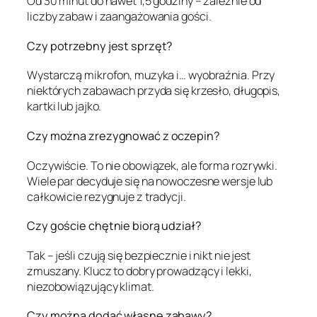
Od 30 minut do nawet 1,5 godziny – zależnie od
liczby zabaw i zaangażowania gości.
Czy potrzebny jest sprzęt?
Wystarczą mikrofon, muzyka i… wyobraźnia. Przy
niektórych zabawach przyda się krzesło, długopis,
kartki lub jajko.
Czy można zrezygnować z oczepin?
Oczywiście. To nie obowiązek, ale forma rozrywki.
Wiele par decyduje się na nowoczesne wersje lub
całkowicie rezygnuje z tradycji.
Czy goście chętnie biorą udział?
Tak – jeśli czują się bezpiecznie i nikt nie jest
zmuszany. Klucz to dobry prowadzący i lekki,
niezobowiązujący klimat.
Czy można dodać własne zabawy?