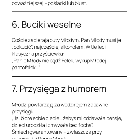
odważniejszej – pośladki lub biust.
6. Buciki weselne
Goście zabierają buty Młodym. Pan Młody musi je
„odkupić”, najczęściej alkoholem. W tle leci
klasyczna przyśpiewka:
„Panie Młody nie bądź Felek, wykup Młodej
pantofelek…”
7. Przysięga z humorem
Młodzi powtarzają za wodzirejem zabawne
przysięgi:
„Ja, biorę sobie ciebie… żebyś mi oddawała pensję,
dzieci urodziła i zmywała bez focha”.
Śmiech gwarantowany – zwłaszcza przy
odpowiedzi Panny Młodej.