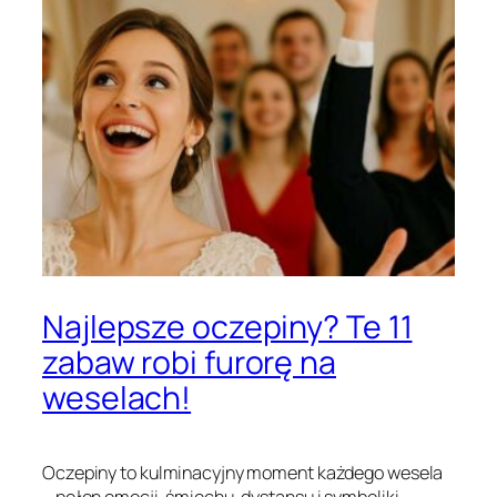
Najlepsze oczepiny? Te 11
zabaw robi furorę na
weselach!
Oczepiny to kulminacyjny moment każdego wesela
– pełen emocji, śmiechu, dystansu i symboliki.