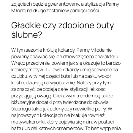
zdjęciach będzie gwarantowany, a stylizacja Panny
Młodej na długo zostanie w pamięci gości.
Gładkie czy zdobione buty
ślubne?
W tym sezonie królują kokardy. Panny Młode nie
powinny obawiać się ich dziewczęcego charakteru.
Wręcz przeciwnie, bowiem jak się okazuje to bardzo
kobiecy motyw. Tiulowe kokardy umiejscowione na
czubku, w tylnej części buta lub na pasku wokół
kostki, działają na wyobraźnię. Należy przy tym
zaznaczyć, że dodają całej stylizacji lekkości i
przyciągają uwagę. Ciekawym trendem są także
biżuteryjne dodatki przytwierdzone do obuwia
ślubnego takie jak cekiny czy niewielkie perły. W
najnowszych kolekcjach nie brakuje również
motywu koronki, który pojawia się m.in. w postaci
haftu lub delikatnych ornamentów. To bez wątpienia