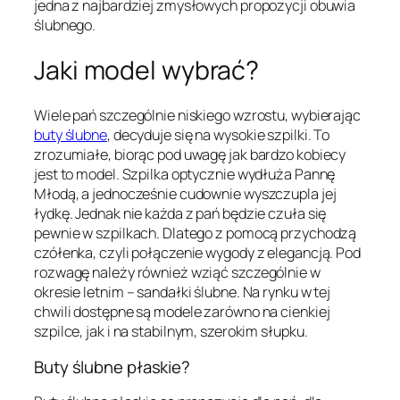
jedna z najbardziej zmysłowych propozycji obuwia
ślubnego.
Jaki model wybrać?
Wiele pań szczególnie niskiego wzrostu, wybierając
buty ślubne
, decyduje się na wysokie szpilki. To
zrozumiałe, biorąc pod uwagę jak bardzo kobiecy
jest to model. Szpilka optycznie wydłuża Pannę
Młodą, a jednocześnie cudownie wyszczupla jej
łydkę. Jednak nie każda z pań będzie czuła się
pewnie w szpilkach. Dlatego z pomocą przychodzą
czółenka, czyli połączenie wygody z elegancją. Pod
rozwagę należy również wziąć szczególnie w
okresie letnim – sandałki ślubne. Na rynku w tej
chwili dostępne są modele zarówno na cienkiej
szpilce, jak i na stabilnym, szerokim słupku.
Buty ślubne płaskie?