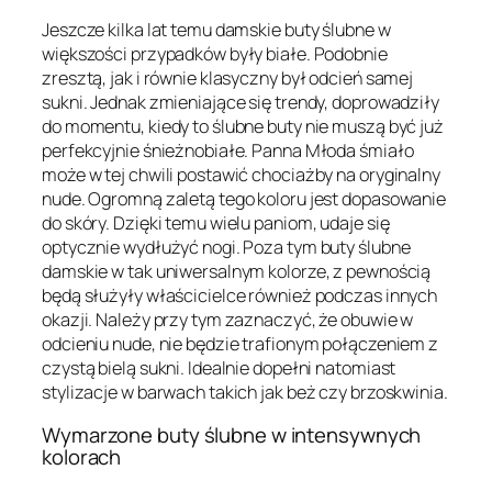
Jeszcze kilka lat temu damskie buty ślubne w
większości przypadków były białe. Podobnie
zresztą, jak i równie klasyczny był odcień samej
sukni. Jednak zmieniające się trendy, doprowadziły
do momentu, kiedy to ślubne buty nie muszą być już
perfekcyjnie śnieżnobiałe. Panna Młoda śmiało
może w tej chwili postawić chociażby na oryginalny
nude. Ogromną zaletą tego koloru jest dopasowanie
do skóry. Dzięki temu wielu paniom, udaje się
optycznie wydłużyć nogi. Poza tym buty ślubne
damskie w tak uniwersalnym kolorze, z pewnością
będą służyły właścicielce również podczas innych
okazji. Należy przy tym zaznaczyć, że obuwie w
odcieniu nude, nie będzie trafionym połączeniem z
czystą bielą sukni. Idealnie dopełni natomiast
stylizacje w barwach takich jak beż czy brzoskwinia.
Wymarzone buty ślubne w intensywnych
kolorach