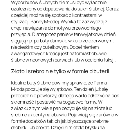
Wybór butów ślubnych nie musi być wyłącznie
uzależniony od dopasowania do sukni ślubnej. Coraz
częściej można się spotkać z kontrastami w
stylizacji Panny Młodej. Wynika to zazwyczaj z
chęci nawiązania do motywu przewodniego
przyjęcia. Dlatego też panie w ten wyjątkowy dzień,
sięgają np. po buty damskie w kolorze czerwonym,
niebieskim czy butelkowym. Dopełnieniem
awangardowych kreacji jest natomiast obuwie
ślubne w neonowych barwach lub w odcieniu fuksji.
Złoto i srebro nie tylko w formie biżuterii
Idealne buty ślubne powinny sprawić, że Panna
Młoda poczuje się wyjątkowo. Ten dzień już się
przecież nie powtórzy, dlatego warto odłożyć na bok
skromność i postawić na bogactwo formy. W
związku z tym wiele pań decyduje się na złote lub
srebrne akcenty na obuwiu. Pojawiają się zarówno w
formie dodatków takich jak błyszczące srebrne
drobinki lub brokat. Dzięki nim efekt błysku na