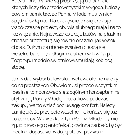
Buty ślubne płaskie są propozycją dla pań, dla
których liczy się przede wszystkim wygoda. Należy
bowiem pamiętać, że Panna Młoda musi w nich
spędzić całą noc. Na szczęście jak się okazuje
współczesne projekty obuwia ślubnego mają i na to
rozwiązanie. Najnowsze kolekcje butów na płaskim
obcasie prezentują się równie okazale, jak wysoki
obcas. Dużym zainteresowaniem cieszą się
weselne baleriny z długim noskiem w tzw. 'szpic’.
Tego typu modele świetnie wysmuklają kobiecą
stopę.
Jak widać wybór butów ślubnych, wcale nie należy
do najprostszych. Obuwie musi przede wszystkim
idealnie komponować się z ogólnym konceptem na
stylizację Panny Młodej. Dodatkowo podczas
zakupu, warto wziąć pod uwagę komfort. Należy
pamiętać, że przyjęcie weselne nie kończy się tuż
po północy. W związku z tym Panna Młoda, by 'nie
zgubić swojego pantofelka’, powinna zadbać, by był
idealnie dopasowany do jej stopy i pozwolił