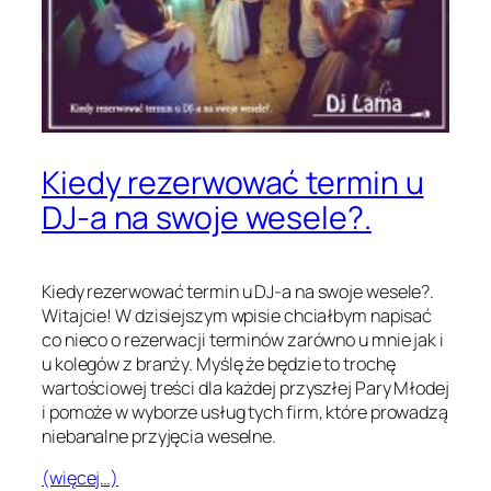
Kiedy rezerwować termin u
DJ-a na swoje wesele?.
Kiedy rezerwować termin u DJ-a na swoje wesele?.
Witajcie! W dzisiejszym wpisie chciałbym napisać
co nieco o rezerwacji terminów zarówno u mnie jak i
u kolegów z branży. Myślę że będzie to trochę
wartościowej treści dla każdej przyszłej Pary Młodej
i pomoże w wyborze usług tych firm, które prowadzą
niebanalne przyjęcia weselne.
(więcej…)