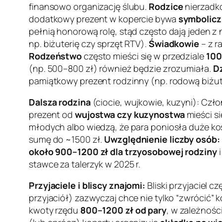
finansowo organizację ślubu.
Rodzice
nierzadko
dodatkowy prezent w kopercie bywa
symbolicz
pełnią honorową rolę, stąd często dają jeden 
np. biżuterię czy sprzęt RTV).
Świadkowie
– z r
Rodzeństwo
często mieści się w przedziale
100
(np. 500–800 zł) również będzie zrozumiała.
D
pamiątkowy prezent rodzinny (np. rodową biżute
Dalsza rodzina
(ciocie, wujkowie, kuzyni): Człon
prezent od
wujostwa czy kuzynostwa
mieści s
młodych albo wiedzą, że para poniosła duże kos
sumę do ~1500 zł.
Uwzględnienie liczby osób:
około 900–1200 zł dla trzyosobowej rodziny
stawce
za talerzyk
w 2025 r.
Przyjaciele i bliscy znajomi:
Bliski przyjaciel 
przyjaciół) zazwyczaj chce nie tylko
“zwrócić” k
kwoty rzędu
800–1200 zł od pary
, w zależnośc