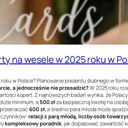
rty na wesele w 2025 roku w Po
5 roku w Polsce? Planowanie prezentu ślubnego w form
cie, a jednocześnie nie przesadzić?
W 2025 roku rosn
artości kopert. Z najnowszych badań wynika, że Polacy
olute minimum
, a
500 zł
za bezpieczną kwotę na osob
n przekraczać
600 zł
, a średnio para młoda może spodz
u czynników:
relacji z parą młodą, liczby osób towar
amy
kompleksowy poradnik
, jak dopasować zawartość k