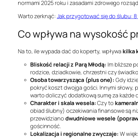
normami 2025 roku i zasadami zdrowego rozsądk
Warto zerknąć:
Jak przygotować się do ślubu: 
Co wpływa na wysokość pr
Na to, ile wypada dać do koperty, wpływa
kilka
Bliskość relacji z Parą Młodą:
Im bliższe p
rodzice, dziadkowie, chrzestni czy świadk
Osoba towarzysząca (plus one):
Gdy idzi
pokryć koszt dwojga gości. Innymi słowy, 
warto doliczyć dodatkową sumę za każde dz
Charakter i skala wesela:
Czy to
kameraln
obiad ślubny) oczekiwania finansowe są ni
przewidziano
dwudniowe wesele (popraw
gościnność.
Lokalizacja i regionalne zwyczaje:
W więks