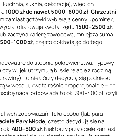
kuchnia, suknia, dekoracje), więc ich
ok.
1000 zł do nawet 5000–6000 zł
.
Chrzestni
m zamiast gotówki wybierają cenny upominek,
azwyczaj ofiarowują kwoty rzędu
1500–2500 zł
.
zy lub zaczyna karierę zawodową, mniejsza suma
.
500–1000 zł
, często dokładając do tego
 adekwatne do stopnia pokrewieństwa. Typowy
a czy wujek utrzymują bliskie relacje z rodziną
rawiny), to niektórzy decydują się podnieść
czą w weselu, kwota rośnie proporcjonalnie – np.
 osobę nadal odpowiada to ok. 300–400 zł, czyli
rmalnych zobowiązań. Taka osoba (lub para
aciele Pary Młodej
często decydują się na
o ok.
400–600 zł
. Niektórzy przyjaciele zamiast