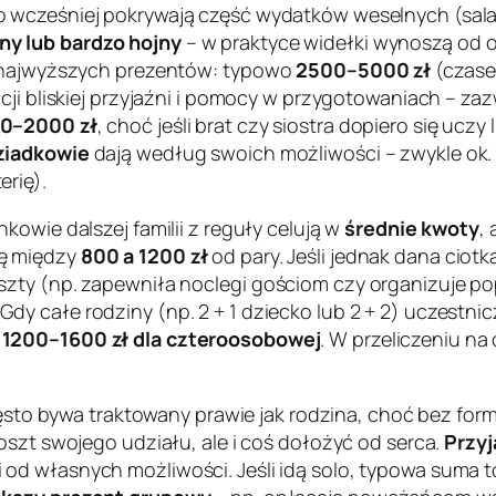
 wcześniej pokrywają część wydatków weselnych (sala, 
ny lub bardzo hojny
– w praktyce widełki wynoszą od 
z najwyższych prezentów: typowo
2500–5000 zł
(czase
acji bliskiej przyjaźni i pomocy w przygotowaniach – z
0–2000 zł
, choć jeśli brat czy siostra dopiero się uc
ziadkowie
dają według swoich możliwości – zwykle ok
rię).
kowie dalszej familii z reguły celują w
średnie kwoty
,
ię między
800 a 1200 zł
od pary. Jeśli jednak dana ciotk
zty (np. zapewniła noclegi gościom czy organizuje pop
Gdy całe rodziny (np. 2 + 1 dziecko lub 2 + 2) uczestni
i
1200–1600 zł dla czteroosobowej
. W przeliczeniu na
często bywa traktowany prawie jak rodzina, choć bez fo
oszt swojego udziału, ale i coś dołożyć od serca
.
Przyj
i od własnych możliwości. Jeśli idą solo, typowa suma t