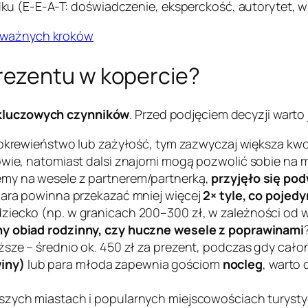
u (E-E-A-T: doświadczenie, eksperckość, autorytet, w
8 ważnych kroków
ezentu w kopercie?
 kluczowych czynników
. Przed podjęciem decyzji warto
okrewieństwo lub zażyłość, tym zazwyczaj większa kwo
owie, natomiast dalsi znajomi mogą pozwolić sobie na 
emy na wesele z partnerem/partnerką,
przyjęło się po
para powinna przekazać mniej więcej
2× tyle, co pojed
iecko (np. w granicach 200–300 zł, w zależności od wi
y obiad rodzinny, czy huczne wesele z poprawinami
ższe – średnio ok. 450 zł za prezent, podczas gdy cało
iny)
lub para młoda zapewnia gościom
nocleg
, warto
zych miastach i popularnych miejscowościach turysty