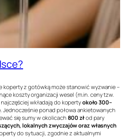
lsce?
ie koperty z gotówką może stanowić wyzwanie –
ące koszty organizacji wesel (m.in. ceny tzw.
 najczęściej wkładają do koperty
około 300–
ę. Jednocześnie ponad połowa ankietowanych
iewać się sumy w okolicach
800 zł
od pary
zyszących, lokalnych zwyczajów oraz własnych
operty do sytuacji, zgodnie z aktualnymi