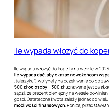
Ile wypada włożyć do kope
Ile wypada włożyć do koperty na wesele w 202
ile wypada dać, aby okazać nowożeńcom wspar
„talerzyka”
) wpłynęły na oczekiwania co do zaw
500 zł od osoby
–
300 zł
uznawane jest za
abs
sądzi, że prezent pieniężny na wesele powinie
gości. Ostateczna kwota zależy jednak od wiel
możliwości finansowych
. Poniżej przedstawi