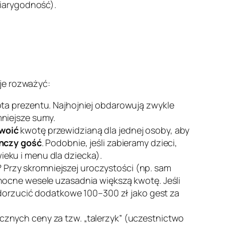
iarygodność).
 je rozważyć:
ta prezentu. Najhojniej obdarowują zwykle
mniejsze sumy.
dwoić
kwotę przewidzianą dla jednej osoby, aby
ynczy gość
. Podobnie, jeśli zabieramy dzieci,
eku i menu dla dziecka).
? Przy skromniejszej uroczystości (np. sam
nocne wesele uzasadnia większą kwotę. Jeśli
 dorzucić dodatkowe 100–300 zł jako gest za
cznych ceny za tzw.
„talerzyk”
(uczestnictwo