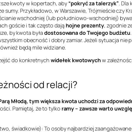
yższe kwoty w kopertach, aby
“pokryć za talerzyk”
. Dla
ze sumy. Przykładowo, w Warszawie, Trójmieście czy Kr
 ścianie wschodniej (lub południowo-wschodniej) byw
ch goście i tak często dają
hojne prezenty
, zgodnie z
sze, by kwota była
dostosowana do Twojego budżetu
wszystkim obecność i dobry zamiar. Jeżeli sytuacja nie
również będą mile widziane.
zejść do konkretnych
widełek kwotowych
w zależności
eżności od relacji?
z Parą Młodą, tym większa kwota uchodzi za odpowied
ści. Pamiętaj, że to tylko
ramy – zawsze warto uwzglę
stwo, świadkowie): To osoby najbardziej zaangażowane 