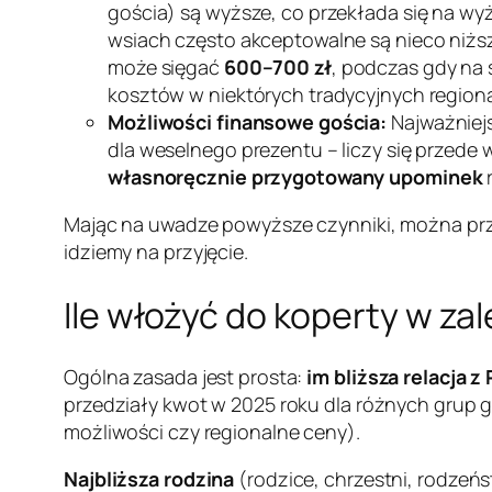
gościa) są wyższe, co przekłada się na w
wsiach często akceptowalne są nieco niżs
może sięgać
600–700 zł
, podczas gdy na
kosztów w niektórych tradycyjnych regiona
Możliwości finansowe gościa:
Najważniej
dla weselnego prezentu – liczy się przede 
własnoręcznie przygotowany upominek
Mając na uwadze powyższe czynniki, można pr
idziemy na przyjęcie.
Ile włożyć do koperty w zal
Ogólna zasada jest prosta:
im bliższa relacja 
przedziały kwot w 2025 roku dla różnych grup go
możliwości czy regionalne ceny).
Najbliższa rodzina
(rodzice, chrzestni, rodzeń