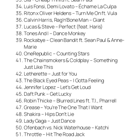
Luis Fonsi, Demi Lovato – Échame La Culpa
Riton x Oliver Heldens – Turn Me On ft. Vula
Calvin Harris, Rag’n’Bone Man – Giant
Lucas & Steve – Perfect (feat. Haris)
Tones And I – Dance Monkey
Rockabye – Clean Bandit ft. Sean Paul & Anne-
Marie
OneRepublic – Counting Stars
The Chainsmokers & Coldplay – Something
Just Like This
Letherette – Just for You
The Black Eyed Peas – I Gotta Feeling
Jennifer Lopez – Let’s Get Loud
Daft Punk – Get Lucky
Robin Thicke – Blurred Lines ft. T.I., Pharrell
Grease – You’re The One That I Want
Shakira – Hips Don’t Lie
Lady Gaga – Just Dance
Ofenbach vs. Nick Waterhouse – Katchi
Throttle – Hit The Road Jack