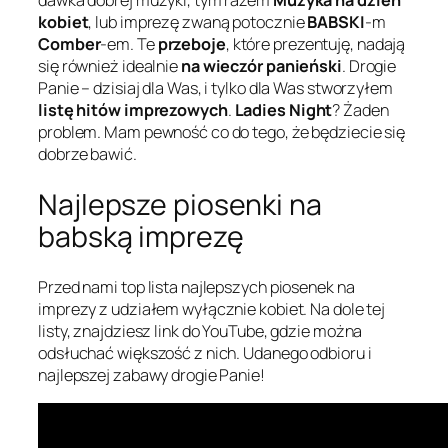
kobiet
, lub imprezę zwaną potocznie
BABSKI
-m
Comber
-em. Te
przeboje
, które prezentuję, nadają
się również idealnie
na wieczór panieński
. Drogie
Panie – dzisiaj dla Was, i tylko dla Was stworzyłem
listę hitów imprezowych
.
Ladies Night
? Żaden
problem. Mam pewność co do tego, że będziecie się
dobrze bawić.
Najlepsze piosenki na
babską imprezę
Przed nami top lista najlepszych piosenek na
imprezy z udziałem wyłącznie kobiet. Na dole tej
listy, znajdziesz link do YouTube, gdzie można
odsłuchać większość z nich. Udanego odbioru i
najlepszej zabawy drogie Panie!