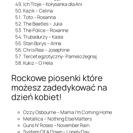
Ich Troje – Kołysanka dla Ani
Kazik – Celina
Toto – Rosanna
The Beatles – Julia
The Police – Roxanne
Trubadurzy – Kasia
Stan Borys – Anna
Chris Rea – Josephine
Tercet egzotyczny- Pamelo żegnaj
Kukiz – O Hela
Rockowe piosenki które
możesz zadedykować na
dzień kobiet!
Ozzy Osbourne – Mama I’m Coming Home
Metallica – Nothing Else Matters
Guns N’ Roses – November Rain
System Of A Down – Lonely Day