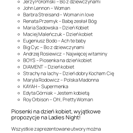
Jerzy Połomski – Bo z dziewczynami
John Lennon – Woman
Barbra Streisand – Woman in love
Renata Przemyk – Babę zesłał Bóg
Maria Sadowska – Dzień Kobiet
Maciej Maleńczuk – Dzień kobiet
Eugeniusz Bodo – Ach te baby
Big Cyc – Bo z dziewczynami
Andrzej Rosiewicz – Najwięcej witaminy
BOYS – Piosenka na dzień kobiet
DIAMENT – Dzień kobiet
Strachy na lachy – Dzień dobry Kocham Cię
Maryla Rodowicz – Polska Madonna
KAYAH – Supermenka
Edyta Górniak – Jestem kobietą
Roy Orbison – Oh!, Pretty Woman
Piosenki na dzień kobiet, wyjątkowe
propozycje na Ladies Night!
Wszystkie zaprezentowane utwory można