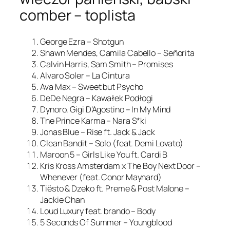
comber – toplista
George Ezra – Shotgun
Shawn Mendes, Camila Cabello – Señorita
Calvin Harris, Sam Smith – Promises
Alvaro Soler – La Cintura
Ava Max – Sweet but Psycho
DeDe Negra – Kawałek Podłogi
Dynoro, Gigi D’Agostino – In My Mind
The Prince Karma – Nara S*ki
Jonas Blue – Rise ft. Jack & Jack
Clean Bandit – Solo (feat. Demi Lovato)
Maroon 5 – Girls Like You ft. Cardi B
Kris Kross Amsterdam x The Boy Next Door –
Whenever (feat. Conor Maynard)
Tiësto & Dzeko ft. Preme & Post Malone –
Jackie Chan
Loud Luxury feat. brando – Body
5 Seconds Of Summer – Youngblood