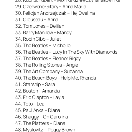
Rudi Schubert – Monika dziewczyna ratownika
Czerwone Gitary – Anna Maria
Felicjan Andrzejczak – Hej Ewelina
Clouseau – Anna
Tom Jones – Delilah
Barry Manilow – Mandy
Robin Gibb – Juliet
The Beatles – Michelle
The Beatles – Lucy In The Sky With Diamonds
The Beatles – Eleanor Rigby
The Rolling Stones – Angie
The Art Company – Suzanna
The Beach Boys – Help Me, Rhonda
Starship – Sara
Boston – Amanda
Eric Clapton – Layla
Toto – Lea
Paul Anka – Diana
Shaggy – Oh Carolina
The Platters – Diana
Myslovitz – Peggy Brown