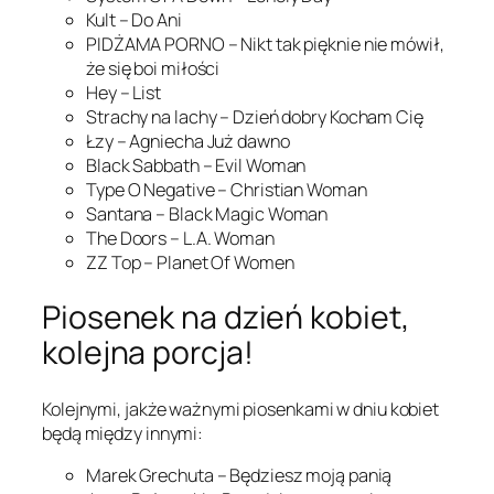
Kult – Do Ani
PIDŻAMA PORNO – Nikt tak pięknie nie mówił,
że się boi miłości
Hey – List
Strachy na lachy – Dzień dobry Kocham Cię
Łzy – Agniecha Już dawno
Black Sabbath – Evil Woman
Type O Negative – Christian Woman
Santana – Black Magic Woman
The Doors – L.A. Woman
ZZ Top – Planet Of Women
Piosenek na dzień kobiet,
kolejna porcja!
Kolejnymi, jakże ważnymi piosenkami w dniu kobiet
będą między innymi:
Marek Grechuta – Będziesz moją panią