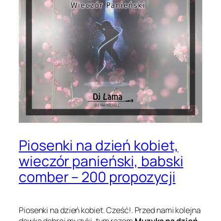
Piosenki na dzień kobiet,
wieczór panieński, babski
comber – 200 propozycji
Piosenki na dzień kobiet. Cześć!. Przed nami kolejna
dawka dobrej muzyki, tym razem
Muzyka na dzień