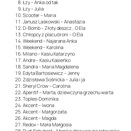
Łzy – Anka od tak
Łzy – Julia
Scooter – Maria
Janusz Laskowski – Anastazia
D-Bomb – Złoty deszcz.. O Ela
Chłopcy z placu broni – O Ela
Weekend – Najarana Anka
Weekend – Karolina
Milano – Kasiu Katarzyno
Andre – Kasiu Kasieńko
Sandra – Maria Magdalena
Edyta Bartosiewicz – Jenny
Zdzisława Sośnicka – Julia i ja
Sheryl Crow – Carolina
Aperitif – Marta, dziewczyna grzechu warta
Toples-Dominika
Akcent – Iwona
Akcent – Małgorzata
Akcent – Magda
Redox – Mała Małgosia