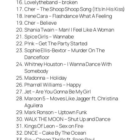
Lovelytheband – broken
Cher – The Shoop Shoop Song (It’s In His Kiss)
Irene Cara – Flashdance What A Feeling
Cher – Believe
Shania Twain – Man! I Feel Like A Woman
Spice Girls – Wannabe
P!nk – Get The Party Started
Sophie Ellis-Bextor – Murder On The
Dancefloor
Whitney Houston – I Wanna Dance With
Somebody
Madonna – Holiday
Pharrell Williams – Happy
Jet – Are You Gonna Be My Girl
Maroon 5 – Moves Like Jagger ft. Christina
Aguilera
Mark Ronson – Uptown Funk
WALK THE MOON – Shut Up and Dance
Kings Of Leon – Sex on Fire
DNCE – Cake By The Ocean
Sia – Cheap Thrills ft. Sean Paul