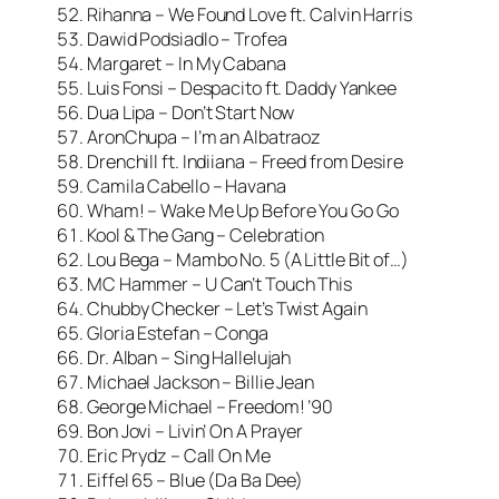
Rihanna – We Found Love ft. Calvin Harris
Dawid Podsiadlo – Trofea
Margaret – In My Cabana
Luis Fonsi – Despacito ft. Daddy Yankee
Dua Lipa – Don’t Start Now
AronChupa – I’m an Albatraoz
Drenchill ft. Indiiana – Freed from Desire
Camila Cabello – Havana
Wham! – Wake Me Up Before You Go Go
Kool & The Gang – Celebration
Lou Bega – Mambo No. 5 (A Little Bit of…)
MC Hammer – U Can’t Touch This
Chubby Checker – Let’s Twist Again
Gloria Estefan – Conga
Dr. Alban – Sing Hallelujah
Michael Jackson – Billie Jean
George Michael – Freedom! ’90
Bon Jovi – Livin’ On A Prayer
Eric Prydz – Call On Me
Eiffel 65 – Blue (Da Ba Dee)