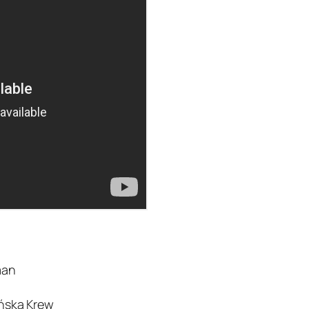
man
eńska Krew