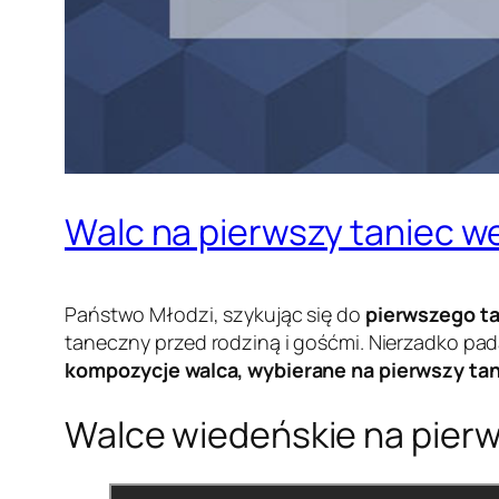
Walc na pierwszy taniec we
Państwo Młodzi, szykując się do
pierwszego t
taneczny przed rodziną i gośćmi. Nierzadko pa
kompozycje walca, wybierane na pierwszy ta
Walce wiedeńskie na pierw