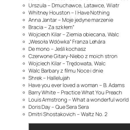
Urszula – Dmuchawce, Latawce, Wiatr
Whitney Houston – I Have Nothing
Anna Jantar – Moje jedyne marzenie
Bracia – Za szkłem”
Wojciech Kilar – Ziemia obiecana, Walc
„Wesoła Wdówka” Franza Lehára
De mono – Jeśli kochasz
Czerwone Gitary-Niebo z moich stron
Wojciech Kilar – Trędowata, Walc
Walc Barbary z filmu Noce i dnie
Shrek – Hallelujah
Have you ever loved a woman – B. Adams
Barry White – Practice What You Preach
Louis Armstrong – What a wonderful world
Doris Day – Que Sera Sera
Dmitri Shostakovich – Waltz No. 2