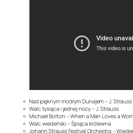
Nad pięknym modrym Dunajem – J. Strauss
Walc tysiąca i jednej nocy – J. Strauss
Michael Bolton – When a Man Loves a Wo
Walc wiedeński – Śpiąca królewna
Johann Strauss Festival Orchestra – Wied