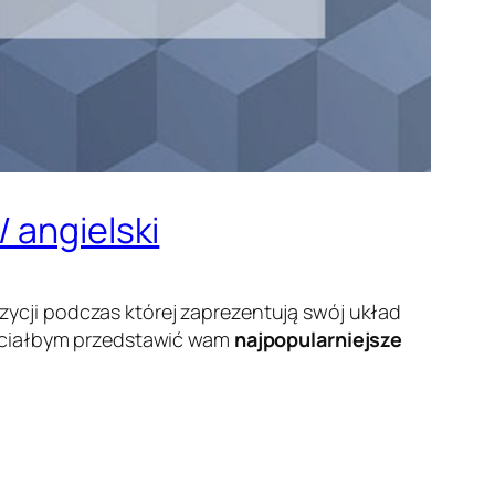
 angielski
ycji podczas której zaprezentują swój układ
chciałbym przedstawić wam
najpopularniejsze