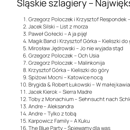
Śląskie szlagiery – Najwięk
Grzegorz Poloczek i Krzysztof Respondek 
Jacek Silski – List z morza
Paweł Gołecki – A ja piję!
Magik Band i Krzysztof Górka – Kieliszki do
Mirosław Jędrowski – Jo nie wyjada stąd
Grzegorz Poloczek – Och Usia
Grzegorz Poloczek – Malinkonija
Krzysztof Górka – Kieliszki do góry
Spiżowi Mocni – Katowice nocą
Brygida & Robert Łukowski – W małej kawia
Jacek Kierok – Sierra Madre
Toby z Monachium – Sehnsucht nach Schl
Andre – Aleksandra
Andre – Tylko z tobą
Karpowicz Family – A Kuku
The Blue Party – Śpiewamy dla was