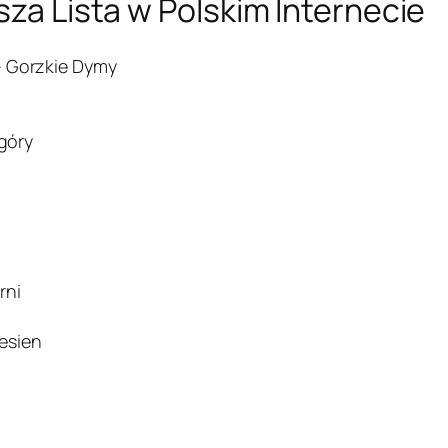
sza Lista w Polskim Internecie
– Gorzkie Dymy
 góry
rni
esien