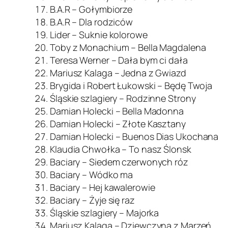
B.A.R – Gołymbiorze
B.A.R – Dla rodziców
Lider – Suknie kolorowe
Toby z Monachium – Bella Magdalena
Teresa Werner – Dała bym ci dała
Mariusz Kalaga – Jedna z Gwiazd
Brygida i Robert Łukowski – Będę Twoja
Śląskie szlagiery – Rodzinne Strony
Damian Holecki – Bella Madonna
Damian Holecki – Złote Kasztany
Damian Holecki – Buenos Dias Ukochana
Klaudia Chwołka – To nasz Ślonsk
Baciary – Siedem czerwonych róz
Baciary – Wódko ma
Baciary – Hej kawalerowie
Baciary – Żyje się raz
Śląskie szlagiery – Majorka
Mariusz Kalaga – Dziewczyna z Marzeń