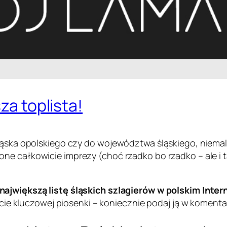
za toplista!
śląska opolskiego czy do województwa śląskiego, niemal
one całkowicie imprezy (choć rzadko bo rzadko – ale i 
największą listę śląskich szlagierów w polskim Inter
iście kluczowej piosenki – koniecznie podaj ją w komenta