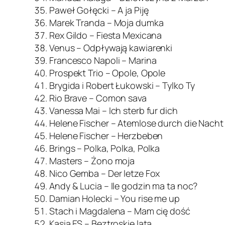
Paweł Gołęcki – A ja Piję
Marek Tranda – Moja dumka
Rex Gildo – Fiesta Mexicana
Venus – Odpływają kawiarenki
Francesco Napoli – Marina
Prospekt Trio – Opole, Opole
Brygida i Robert Łukowski – Tylko Ty
Rio Brave – Comon sava
Vanessa Mai – Ich sterb fur dich
Helene Fischer – Atemlose durch die Nacht
Helene Fischer – Herzbeben
Brings – Polka, Polka, Polka
Masters – Żono moja
Nico Gemba – Der letze Fox
Andy & Lucia – Ile godzin ma ta noc?
Damian Holecki – You rise me up
Stach i Magdalena – Mam cię dość
Kasia ES – Beztroskie lata