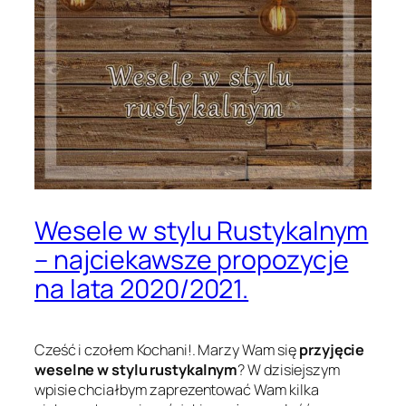
Wesele w stylu Rustykalnym
– najciekawsze propozycje
na lata 2020/2021.
Cześć i czołem Kochani!. Marzy Wam się
przyjęcie
weselne w stylu rustykalnym
? W dzisiejszym
wpisie chciałbym zaprezentować Wam kilka