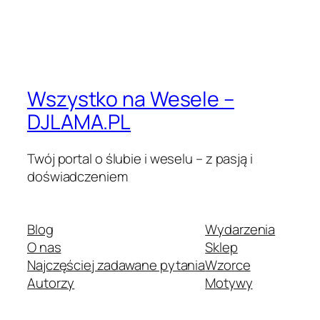
Wszystko na Wesele –
DJLAMA.PL
Twój portal o ślubie i weselu – z pasją i
doświadczeniem
Blog
Wydarzenia
O nas
Sklep
Najczęściej zadawane pytania
Wzorce
Autorzy
Motywy