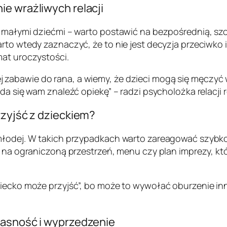
e wrażliwych relacji
z małymi dziećmi – warto postawić na bezpośrednią, sz
arto wtedy zaznaczyć, że to nie jest decyzja przeciwko
mat uroczystości.
zabawie do rana, a wiemy, że dzieci mogą się męczyć
da się wam znaleźć opiekę” – radzi psycholożka relacji 
rzyjść z dzieckiem?
 młodej. W takich przypadkach warto zareagować szybk
ę na ograniczoną przestrzeń, menu czy plan imprezy, któ
ziecko może przyjść”, bo może to wywołać oburzenie inn
jasność i wyprzedzenie