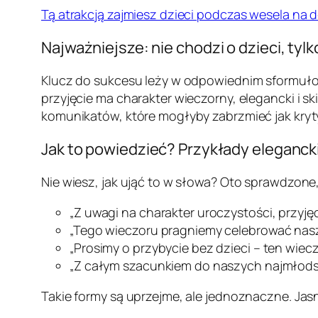
Tą atrakcją zajmiesz dzieci podczas wesela na dł
Najważniejsze: nie chodzi o dzieci, tyl
Klucz do sukcesu leży w odpowiednim sformułowa
przyjęcie ma charakter wieczorny, elegancki i 
komunikatów, które mogłyby zabrzmieć jak kryty
Jak to powiedzieć? Przykłady eleganc
Nie wiesz, jak ująć to w słowa? Oto sprawdzone
„Z uwagi na charakter uroczystości, przyję
„Tego wieczoru pragniemy celebrować nasz
„Prosimy o przybycie bez dzieci – ten wiec
„Z całym szacunkiem do naszych najmłodsz
Takie formy są uprzejme, ale jednoznaczne. Jas