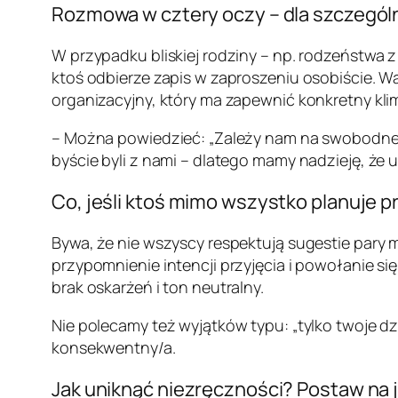
Rozmowa w cztery oczy – dla szczególni
W przypadku bliskiej rodziny – np. rodzeństwa 
ktoś odbierze zapis w zaproszeniu osobiście. W
organizacyjny, który ma zapewnić konkretny kli
– Można powiedzieć: „Zależy nam na swobodnej 
byście byli z nami – dlatego mamy nadzieję, że u
Co, jeśli ktoś mimo wszystko planuje p
Bywa, że nie wszyscy respektują sugestie pary
przypomnienie intencji przyjęcia i powołanie si
brak oskarżeń i ton neutralny.
Nie polecamy też wyjątków typu: „tylko twoje d
konsekwentny/a.
Jak uniknąć niezręczności? Postaw na 