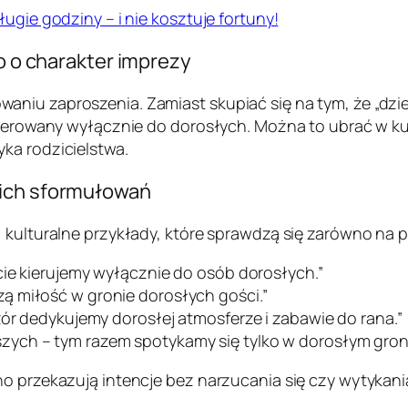
ugie godziny – i nie kosztuje fortuny!
ko o charakter imprezy
niu zaproszenia. Zamiast skupiać się na tym, że „dziec
skierowany wyłącznie do dorosłych. Można to ubrać w k
ka rodzicielstwa.
kich sformułowań
, kulturalne przykłady, które sprawdzą się zarówno na 
cie kierujemy wyłącznie do osób dorosłych.”
ą miłość w gronie dorosłych gości.”
zór dedykujemy dorosłej atmosferze i zabawie do rana.”
ych – tym razem spotykamy się tylko w dorosłym groni
no przekazują intencje bez narzucania się czy wytykan