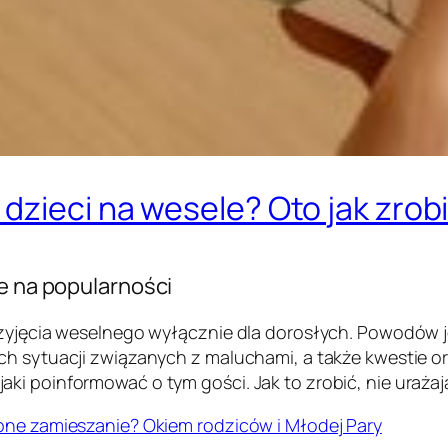
dzieci na wesele? Oto jak zrobi
je na popularności
rzyjęcia weselnego wyłącznie dla dorosłych. Powodów je
ch sytuacji związanych z maluchami, a także kwestie o
ki poinformować o tym gości. Jak to zrobić, nie urażaj
ebne zamieszanie? Okiem rodziców i Młodej Pary