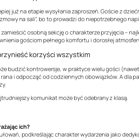
epiej już na etapie wysyłania zaproszeń. Goście z dzieć
ozmowy na sali”, bo to prowadzi do niepotrzebnego napi
m zamieścić osobną sekcję o charakterze przyjęcia – na
ewnienia gościom pełnego komfortu i dorosłej atmosfer
 przynieść korzyści wszystkim
że budzić kontrowersje, w praktyce wielu gości (nawet
 rana i odpocząć od codziennych obowiązków. A dla par
zy.
jtrudniejszy komunikat może być odebrany z klasą.
rażając ich?
mułowań, podkreślając charakter wydarzenia jako dedy