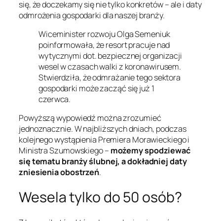
się, że doczekamy się nie tylko konkretów – ale i daty
odmrożenia gospodarki dla naszej branży.
Wiceminister rozwoju Olga Semeniuk
poinformowała, że resort pracuje nad
wytycznymi dot. bezpiecznej organizacji
wesel w czasach walki z koronawirusem.
Stwierdziła, że odmrażanie tego sektora
gospodarki może zacząć się już 1
czerwca.
Powyższą wypowiedź można zrozumieć
jednoznacznie. W najbliższych dniach, podczas
kolejnego wystąpienia Premiera Morawieckiego i
Ministra Szumowskiego –
możemy spodziewać
się tematu branży ślubnej, a dokładniej daty
zniesienia obostrzeń
.
Wesela tylko do 50 osób?