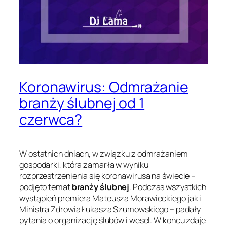
Koronawirus: Odmrażanie
branży ślubnej od 1
czerwca?
W ostatnich dniach, w związku z odmrażaniem
gospodarki, która zamarła w wyniku
rozprzestrzenienia się koronawirusa na świecie –
podjęto temat
branży ślubnej
. Podczas wszystkich
wystąpień premiera Mateusza Morawieckiego jak i
Ministra Zdrowia Łukasza Szumowskiego – padały
pytania o organizację ślubów i wesel. W końcu zdaje