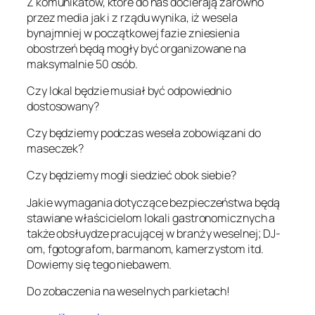
Z komunikatów, które do nas docierają zarówno
przez media jak i z rządu wynika, iż wesela
bynajmniej w początkowej fazie zniesienia
obostrzeń będą mogły być organizowane na
maksymalnie 50 osób.
Czy lokal będzie musiał być odpowiednio
dostosowany?
Czy będziemy podczas wesela zobowiązani do
maseczek?
Czy będziemy mogli siedzieć obok siebie?
Jakie wymagania dotyczące bezpieczeństwa będą
stawiane właścicielom lokali gastronomicznych a
także obsłuydze pracującej w branży weselnej; DJ-
om, fgotografom, barmanom, kamerzystom itd.
Dowiemy się tego niebawem.
Do zobaczenia na weselnych parkietach!