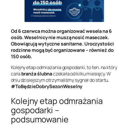
Od 6 czerwca można organizować wesela na 6
osób. Weselnicy nie muszą nosić maseczek.
Obowiązują wytyczne sanitarne. Uroczystości
rodzinne mogą być organizowane – również do
150 osób.
Kolejny etap odmrażania gospodarki, to ten, na który
cała
branża ślubna
czekała od kilku miesięcy. W
dniu dzisiejszym otrzymaliśmy sygnał do startu.
#ToBędzieDobrySezonWeselny
Kolejny etap odmrażania
gospodarki –
podsumowanie