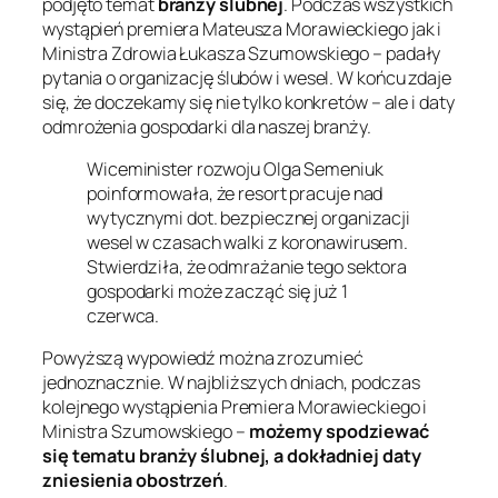
podjęto temat
branży ślubnej
. Podczas wszystkich
wystąpień premiera Mateusza Morawieckiego jak i
Ministra Zdrowia Łukasza Szumowskiego – padały
pytania o organizację ślubów i wesel. W końcu zdaje
się, że doczekamy się nie tylko konkretów – ale i daty
odmrożenia gospodarki dla naszej branży.
Wiceminister rozwoju Olga Semeniuk
poinformowała, że resort pracuje nad
wytycznymi dot. bezpiecznej organizacji
wesel w czasach walki z koronawirusem.
Stwierdziła, że odmrażanie tego sektora
gospodarki może zacząć się już 1
czerwca.
Powyższą wypowiedź można zrozumieć
jednoznacznie. W najbliższych dniach, podczas
kolejnego wystąpienia Premiera Morawieckiego i
Ministra Szumowskiego –
możemy spodziewać
się tematu branży ślubnej, a dokładniej daty
zniesienia obostrzeń
.