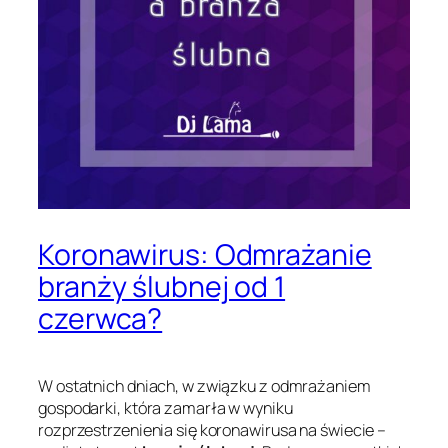
Koronawirus: Odmrażanie
branży ślubnej od 1
czerwca?
W ostatnich dniach, w związku z odmrażaniem
gospodarki, która zamarła w wyniku
rozprzestrzenienia się koronawirusa na świecie –