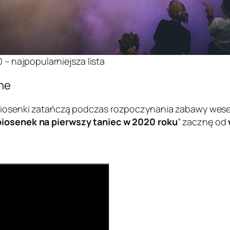
 – najpopularniejsza lista
lne
 piosenki zatańczą podczas rozpoczynania zabawy wesel
piosenek na pierwszy taniec w 2020 roku
” zacznę od