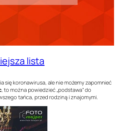
ejsza lista
a się koronawirusa, ale nie możemy zapomnieć
c
, to można powiedzieć „podstawa” do
szego tańca, przed rodziną i znajomymi.