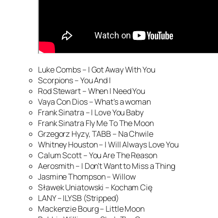
Luke Combs – I Got Away With You
Scorpions – You And I
Rod Stewart – When I Need You
Vaya Con Dios – What’s a woman
Frank Sinatra – I Love You Baby
Frank Sinatra Fly Me To The Moon
Grzegorz Hyzy, TABB – Na Chwile
Whitney Houston – I Will Always Love You
Calum Scott – You Are The Reason
Aerosmith – I Don’t Want to Miss a Thing
Jasmine Thompson – Willow
Sławek Uniatowski – Kocham Cię
LANY – ILYSB (Stripped)
Mackenzie Bourg – Little Moon