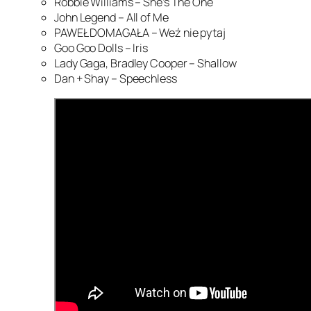
Robbie Williams – She’s The One
John Legend – All of Me
PAWEŁ DOMAGAŁA – Weź nie pytaj
Goo Goo Dolls – Iris
Lady Gaga, Bradley Cooper – Shallow
Dan + Shay – Speechless