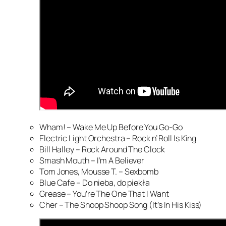
Wham! – Wake Me Up Before You Go-Go
Electric Light Orchestra – Rock n’ Roll Is King
Bill Halley – Rock Around The Clock
Smash Mouth – I’m A Believer
Tom Jones, Mousse T. – Sexbomb
Blue Cafe – Do nieba, do piekła
Grease – You’re The One That I Want
Cher – The Shoop Shoop Song (It’s In His Kiss)