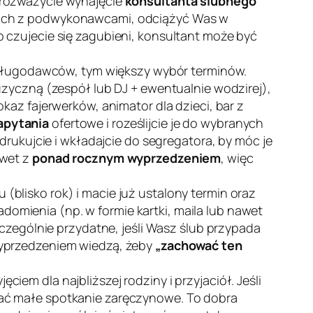
y rozważycie wynajęcie
konsultanta ślubnego
cjach z podwykonawcami, odciążyć Was w
 czujecie się zagubieni, konsultant może być
sługodawców, tym większy wybór terminów.
uzyczną (zespół lub DJ + ewentualnie wodzirej),
kaz fajerwerków, animator dla dzieci, bar z
apytania
ofertowe i roześlijcie je do wybranych
drukujcie i wkładajcie do segregatora, by móc je
awet z
ponad rocznym wyprzedzeniem
, więc
(blisko rok) i macie już ustalony termin oraz
domienia (np. w formie kartki, maila lub nawet
zczególnie przydatne, jeśli Wasz ślub przypada
wyprzedzeniem wiedzą, żeby
„zachować ten
iem dla najbliższej rodziny i przyjaciół. Jeśli
wać małe spotkanie zaręczynowe. To dobra