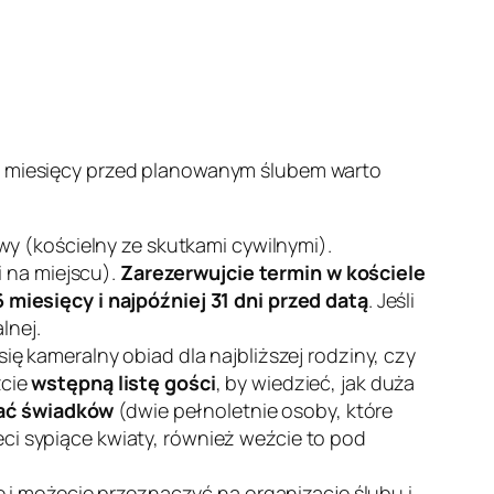
 9 miesięcy przed planowanym ślubem warto
wy (kościelny ze skutkami cywilnymi).
i na miejscu).
Zarezerwujcie termin w kościele
 miesięcy i najpóźniej 31 dni przed datą
. Jeśli
lnej.
ę kameralny obiad dla najbliższej rodziny, czy
źcie
wstępną listę gości
, by wiedzieć, jak duża
ać świadków
(dwie pełnoletnie osoby, które
ieci sypiące kwiaty, również weźcie to pod
ie i możecie przeznaczyć na organizację ślubu i