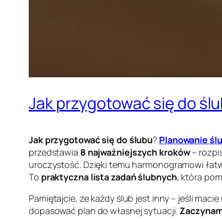
Jak przygotować się do śl
Jak przygotować się do ślubu
?
Planowanie śl
przedstawia
8 najważniejszych kroków
– rozpi
uroczystość. Dzięki temu harmonogramowi łatwie
To
praktyczna lista zadań ślubnych
, która pom
Pamiętajcie, że każdy ślub jest inny – jeśli ma
dopasować plan do własnej sytuacji.
Zaczynam