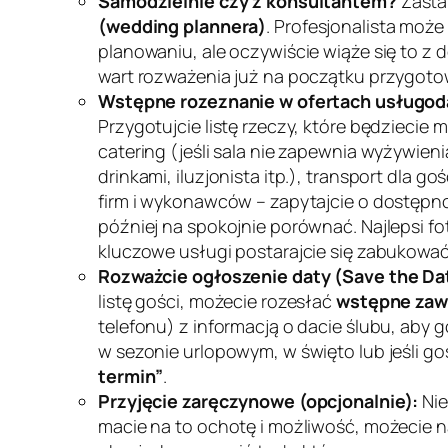
Samodzielnie czy z konsultantem?
Zastan
(wedding plannera)
. Profesjonalista mo
planowaniu, ale oczywiście wiąże się to z
wart rozważenia już na początku przygoto
Wstępne rozeznanie w ofertach usługo
Przygotujcie listę rzeczy, które będziecie
catering (jeśli sala nie zapewnia wyżywien
drinkami, iluzjonista itp.), transport dla goś
firm i wykonawców – zapytajcie o dostępność
później na spokojnie porównać. Najlepsi f
kluczowe usługi postarajcie się zabukować 
Rozważcie ogłoszenie daty (Save the Da
listę gości, możecie rozesłać
wstępne zaw
telefonu) z informacją o dacie ślubu, aby 
w sezonie urlopowym, w święto lub jeśli 
termin”
.
Przyjęcie zaręczynowe (opcjonalnie):
Nie
macie na to ochotę i możliwość, możecie 