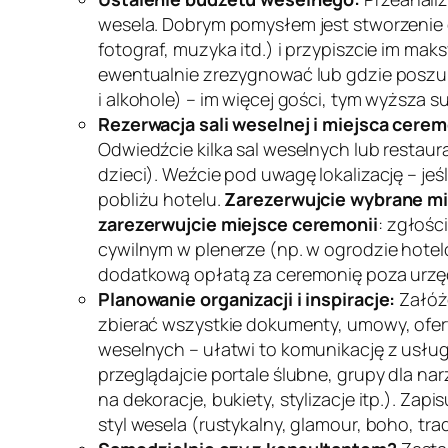
wesela. Dobrym pomysłem jest stworzenie or
fotograf, muzyka itd.) i przypiszcie im m
ewentualnie zrezygnować lub gdzie poszuk
i alkohole) – im więcej gości, tym wyższa s
Rezerwacja sali weselnej i miejsca cerem
Odwiedźcie kilka sal weselnych lub restaur
dzieci). Weźcie pod uwagę lokalizację – j
pobliżu hotelu.
Zarezerwujcie wybrane mi
zarezerwujcie miejsce ceremonii
: zgłośc
cywilnym w plenerze (np. w ogrodzie hotelo
dodatkową opłatą za ceremonię poza urz
Planowanie organizacji i inspiracje:
Załóż
zbierać wszystkie dokumenty, umowy, ofert
weselnych – ułatwi to komunikację z usług
przeglądajcie portale ślubne, grupy dla na
na dekoracje, bukiety, stylizacje itp.). Zap
styl wesela (rustykalny, glamour, boho, tra