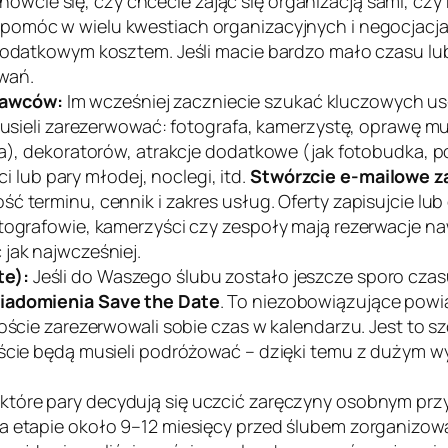
ówcie się, czy chcecie zająć się organizacją sami, cz
że pomóc w wielu kwestiach organizacyjnych i negocja
 dodatkowym kosztem. Jeśli macie bardzo mało czasu lub
wań.
dawców:
Im wcześniej zaczniecie szukać kluczowych u
 musieli zarezerwować: fotografa, kamerzystę, oprawę m
ia), dekoratorów, atrakcje dodatkowe (jak fotobudka, po
ci lub pary młodej, noclegi, itd.
Stwórzcie e-mailowe z
 terminu, cennik i zakres usług. Oferty zapisujcie lub 
otografowie, kamerzyści czy zespoły mają rezerwacje n
jak najwcześniej.
te):
Jeśli do Waszego ślubu zostało jeszcze sporo czasu 
iadomienia
Save the Date
. To niezobowiązujące powia
goście zarezerwowali sobie czas w kalendarzu. Jest to s
goście będą musieli podróżować – dzięki temu z dużym 
które pary decydują się uczcić zaręczyny osobnym przyjęc
na etapie około 9–12 miesięcy przed ślubem zorganizo