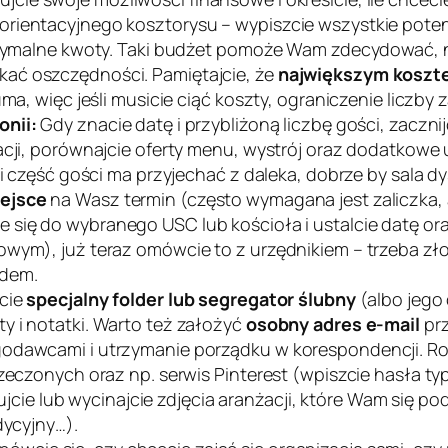
ientacyjnego kosztorysu – wypiszcie wszystkie potencja
aksymalne kwoty. Taki budżet pomoże Wam zdecydować, 
ać oszczędności. Pamiętajcie, że
największym koszt
uma, więc jeśli musicie ciąć koszty, ograniczenie liczb
onii:
Gdy znacie datę i przybliżoną liczbę gości, zaczni
acji, porównajcie oferty menu, wystrój oraz dodatkowe u
eśli część gości ma przyjechać z daleka, dobrze by sal
ejsce
na Wasz termin (często wymagana jest zaliczka
ie się do wybranego USC lub kościoła i ustalcie datę ora
wym), już teraz omówcie to z urzędnikiem – trzeba zło
ędem.
cie
specjalny folder lub segregator ślubny
(albo jego
y i notatki. Warto też założyć
osobny adres e-mail
prz
odawcami i utrzymanie porządku w korespondencji. Roz
rzeczonych oraz np. serwis Pinterest (wpiszcie hasła t
isujcie lub wycinajcie zdjęcia aranżacji, które Wam się p
dycyjny…).