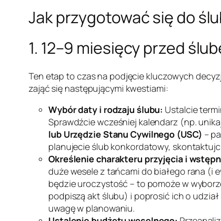
Jak przygotować się do śl
1. 12–9 miesięcy przed ślu
Ten etap to czas na podjęcie kluczowych decyzj
zająć się następującymi kwestiami:
Wybór daty i rodzaju ślubu:
Ustalcie termi
Sprawdźcie wcześniej kalendarz (np. unikaj
lub Urzędzie Stanu Cywilnego (USC)
– pa
planujecie ślub konkordatowy, skontaktujcie 
Określenie charakteru przyjęcia i wstępne
duże wesele z tańcami do białego rana (i
będzie uroczystość – to pomoże w wyborze s
podpiszą akt ślubu) i poprosić ich o udział
uwagę w planowaniu.
Ustalenie budżetu weselnego:
Przeanaliz