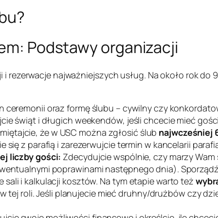
ubu?
bem: Podstawy organizacji
i i rezerwacje najważniejszych usług. Na około rok do
n ceremonii oraz formę ślubu – cywilny czy konkordato
cie świąt i długich weekendów, jeśli chcecie mieć gośc
miętajcie, że w USC można zgłosić ślub
najwcześniej 6
się z parafią i zarezerwujcie termin w kancelarii parafia
j liczby gości:
Zdecydujcie wspólnie, czy marzy Wam si
 ewentualnymi poprawinami następnego dnia). Sporząd
ali i kalkulacji kosztów. Na tym etapie warto też
wybr
 w tej roli. Jeśli planujecie mieć druhny/drużbów czy dz
ujcie swoje możliwości finansowe i określcie, ile chcec