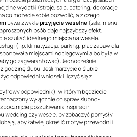
lne wydatki (stroje, sala, catering, dekoracje,
na co możecie sobie pozwolić, a z czego
em
bywa zwykle
przyjęcie weselne
(sala, menu
y zaproszonych osób daje najszybszy efekt.
jcie szukać idealnego miejsca na wesele.
sługi (np. klimatyzacja, parking, plac zabaw dla
a dysponowała miejscami noclegowymi albo była w
, aby go zagwarantować). Jednocześnie
z godzinę ślubu. Jeśli marzycie o ślubie
żyć odpowiedni wniosek i liczyć się z
 cyfrowy odpowiednik), w którym będziecie
eznaczony wyłącznie do spraw ślubno-
pocznijcie poszukiwania inspiracji:
ypu
wedding
czy
wesele
, by zobaczyć pomysły
odobają, aby łatwiej określić motyw przewodni i