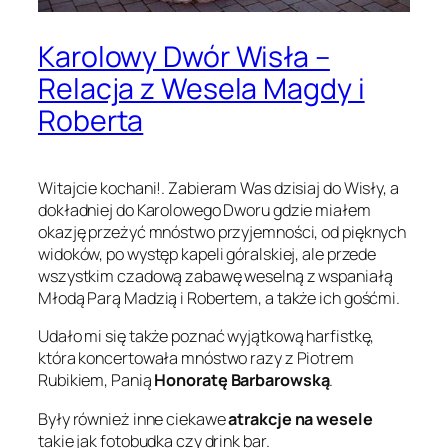
Karolowy Dwór Wisła –
Relacja z Wesela Magdy i
Roberta
Witajcie kochani!. Zabieram Was dzisiaj do Wisły, a
dokładniej do Karolowego Dworu gdzie miałem
okazję przeżyć mnóstwo przyjemności, od pięknych
widoków, po występ kapeli góralskiej, ale przede
wszystkim czadową zabawę weselną z wspaniałą
Młodą Parą Madzią i Robertem, a także ich gośćmi.
Udało mi się także poznać wyjątkową harfistkę,
która koncertowała mnóstwo razy z Piotrem
Rubikiem, Panią
Honoratę Barbarowską
.
Były również inne ciekawe
atrakcje na wesele
takie jak fotobudka czy drink bar.