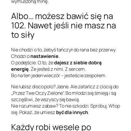
wymuszoną minę.
Albo… możesz bawić się na
102. Nawet jeśli nie masz na
to siły
Nie chodzi o to, żebyś tańczył do rana bez przerwy.
Chodzi o
nastawienie
.
O podejście. O to, że
dajesz z siebie dobrą
energię
. Że jesteś z nimi. Z sercem.
Bo na ten jeden wieczór – jesteście zespołem.
Nie lubisz disco polo? Jasne. Ale zatańcz z ciocią do
„Przez Twe Oczy Zielone”. Bo młodzi się śmieją i są
szczęśliwi, że wszyscy się bawią.
Nie rozumiesz zabaw? To nie szkodzi. Spróbuj. Wtop
się. Pokaż, że umiesz
być dla innych
.
Każdy robi wesele po