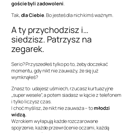
goście byli zadowoleni
.
Tak,
dla Ciebie
. Bo jesteś dla nich kimś ważnym.
A ty przychodzisz i…
siedzisz. Patrzysz na
zegarek.
Serio? Przyszedłeś tylko po to, żeby doczekać
momentu, gdy nikt nie zauważy, że się już
wymknąłeś?
Znasz to: udajesz uśmiech, rzucasz kurtuazyjne
„super wesele”, a potem siadasz w kącie z telefonem
i tylko liczysz czas.
I choć myślisz, że nikt nie zauważa – to
młodzi
widzą.
Wzrokiem wyłapują każde rozczarowane
spojrzenie, każde przewrócenie oczami, każdą