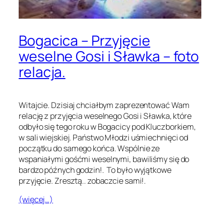
Bogacica – Przyjęcie
weselne Gosi i Sławka – foto
relacja.
Witajcie. Dzisiaj chciałbym zaprezentować Wam
relację z przyjęcia weselnego Gosi i Sławka, które
odbyło się tego roku w Bogacicy pod Kluczborkiem,
w sali wiejskiej. Państwo Młodzi uśmiechnięci od
początku do samego końca. Wspólnie ze
wspaniałymi gośćmi weselnymi, bawiliśmy się do
bardzo późnych godzin!. To było wyjątkowe
przyjęcie. Zresztą.. zobaczcie sami!.
(więcej…)