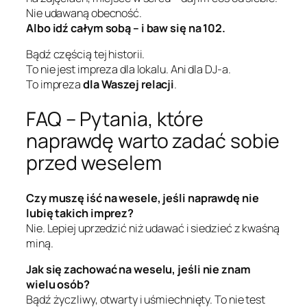
Nie udawaną obecność.
Albo idź całym sobą – i baw się na 102.
Bądź częścią tej historii.
To nie jest impreza dla lokalu. Ani dla DJ-a.
To impreza
dla Waszej relacji
.
FAQ – Pytania, które
naprawdę warto zadać sobie
przed weselem
Czy muszę iść na wesele, jeśli naprawdę nie
lubię takich imprez?
Nie. Lepiej uprzedzić niż udawać i siedzieć z kwaśną
miną.
Jak się zachować na weselu, jeśli nie znam
wielu osób?
Bądź życzliwy, otwarty i uśmiechnięty. To nie test