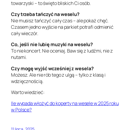
towarzyski – to święto bliskich Ci osób.
Czy trzeba tańczyć na weselu?
Nie musisz tańczyć cały czas – ale pokaż chęć.
Czasem jedno wyjście na parkiet potrafi odmienić
cały wieczór.
Co, jeśli nie lubię muzyki na weselu?
To nie koncert. Nie oceniaj. Baw się z ludźmi, nie z
nutami.
Czy mogę wyjść wcześniej z wesela?
Możesz. Ale nie rób tego z ulgą – tylko z klasą i
wdzięcznością.
Warto wiedzieć:
Ile wypada włożyć do koperty na wesele w 2025 roku
w Polsce?
11 lipca, 2025