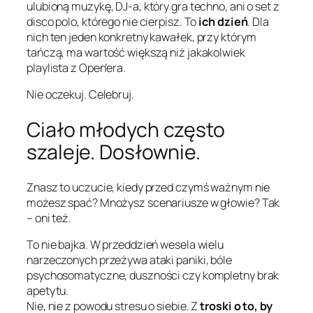
ulubioną muzykę, DJ-a, który gra techno, ani o set z
disco polo, którego nie cierpisz. To
ich dzień
. Dla
nich ten jeden konkretny kawałek, przy którym
tańczą, ma wartość większą niż jakakolwiek
playlista z Open’era.
Nie oczekuj. Celebruj.
Ciało młodych często
szaleje. Dosłownie.
Znasz to uczucie, kiedy przed czymś ważnym nie
możesz spać? Mnożysz scenariusze w głowie? Tak
– oni też.
To nie bajka. W przeddzień wesela wielu
narzeczonych przeżywa ataki paniki, bóle
psychosomatyczne, duszności czy kompletny brak
apetytu.
Nie, nie z powodu stresu o siebie. Z
troski o to, by