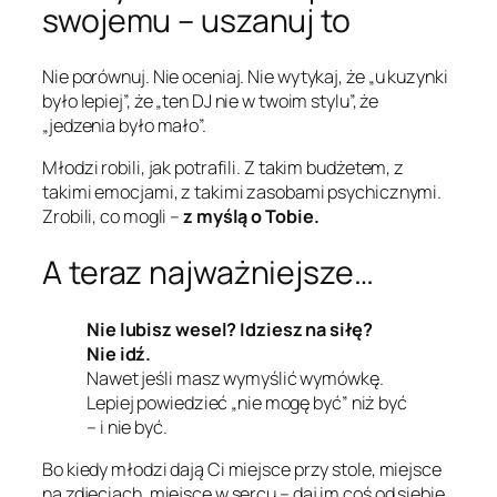
swojemu – uszanuj to
Nie porównuj. Nie oceniaj. Nie wytykaj, że „u kuzynki
było lepiej”, że „ten DJ nie w twoim stylu”, że
„jedzenia było mało”.
Młodzi robili, jak potrafili. Z takim budżetem, z
takimi emocjami, z takimi zasobami psychicznymi.
Zrobili, co mogli –
z myślą o Tobie.
A teraz najważniejsze…
Nie lubisz wesel? Idziesz na siłę?
Nie idź.
Nawet jeśli masz wymyślić wymówkę.
Lepiej powiedzieć „nie mogę być” niż być
– i nie być.
Bo kiedy młodzi dają Ci miejsce przy stole, miejsce
na zdjęciach, miejsce w sercu – daj im coś od siebie.