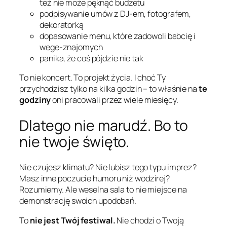
też nie może pęknąć budżetu
podpisywanie umów z DJ-em, fotografem,
dekoratorką
dopasowanie menu, które zadowoli babcię i
wege-znajomych
panika, że coś pójdzie nie tak
To nie koncert. To projekt życia. I choć Ty
przychodzisz tylko na kilka godzin – to właśnie na
te
godziny
oni pracowali przez wiele miesięcy.
Dlatego nie marudź. Bo to
nie twoje święto.
Nie czujesz klimatu? Nie lubisz tego typu imprez?
Masz inne poczucie humoru niż wodzirej?
Rozumiemy. Ale weselna sala to nie miejsce na
demonstrację swoich upodobań.
To
nie jest Twój festiwal.
Nie chodzi o Twoją