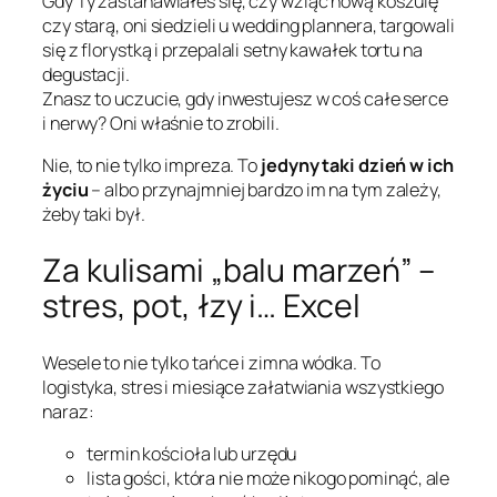
Gdy Ty zastanawiałeś się, czy wziąć nową koszulę
czy starą, oni siedzieli u wedding plannera, targowali
się z florystką i przepalali setny kawałek tortu na
degustacji.
Znasz to uczucie, gdy inwestujesz w coś całe serce
i nerwy? Oni właśnie to zrobili.
Nie, to nie tylko impreza. To
jedyny taki dzień w ich
życiu
– albo przynajmniej bardzo im na tym zależy,
żeby taki był.
Za kulisami „balu marzeń” –
stres, pot, łzy i… Excel
Wesele to nie tylko tańce i zimna wódka. To
logistyka, stres i miesiące załatwiania wszystkiego
naraz:
termin kościoła lub urzędu
lista gości, która nie może nikogo pominąć, ale