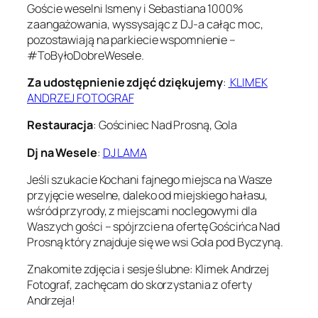
Goście weselni Ismeny i Sebastiana 1000%
zaangażowania, wyssysając z DJ-a całąc moc,
pozostawiają na parkiecie wspomnienie –
#ToByłoDobreWesele.
Za udostępnienie zdjęć dziękujemy
:
KLIMEK
ANDRZEJ FOTOGRAF
Restauracja
: Gościniec Nad Prosną, Gola
Dj na Wesele
:
DJ LAMA
Jeśli szukacie Kochani fajnego miejsca na Wasze
przyjęcie weselne, daleko od miejskiego hałasu,
wśród przyrody, z miejscami noclegowymi dla
Waszych gości – spójrzcie na ofertę Gościńca Nad
Prosną który znajduje się we wsi Gola pod Byczyną.
Znakomite zdjęcia i sesje ślubne: Klimek Andrzej
Fotograf, zachęcam do skorzystania z oferty
Andrzeja!