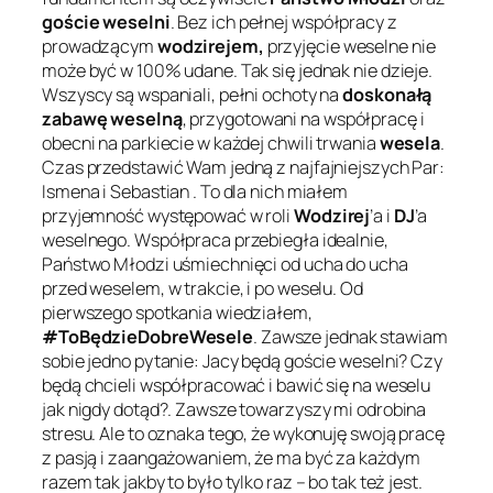
goście weselni
. Bez ich pełnej współpracy z
prowadzącym
wodzirejem,
przyjęcie weselne nie
może być w 100% udane. Tak się jednak nie dzieje.
Wszyscy są wspaniali, pełni ochoty na
doskonałą
zabawę weselną
, przygotowani na współpracę i
obecni na parkiecie w każdej chwili trwania
wesela
.
Czas przedstawić Wam jedną z najfajniejszych Par:
Ismena i Sebastian . To dla nich miałem
przyjemność występować w roli
Wodzirej
’a i
DJ
’a
weselnego. Współpraca przebiegła idealnie,
Państwo Młodzi uśmiechnięci od ucha do ucha
przed weselem, w trakcie, i po weselu. Od
pierwszego spotkania wiedziałem,
#ToBędzieDobreWesele
. Zawsze jednak stawiam
sobie jedno pytanie: Jacy będą goście weselni? Czy
będą chcieli współpracować i bawić się na weselu
jak nigdy dotąd?. Zawsze towarzyszy mi odrobina
stresu. Ale to oznaka tego, że wykonuję swoją pracę
z pasją i zaangażowaniem, że ma być za każdym
razem tak jakby to było tylko raz – bo tak też jest.