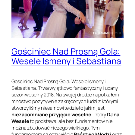
Gościniec Nad Prosną Gola:
Wesele Ismeny i Sebastiana
Gościniec Nad Prosną Gola: Wesele Ismeny i
Sebastiana. Trwa wyjątkowo fantastyczny i udany
sezon weselny 2018. Na swojej drodze napotkałem
mnóstwo pozytywnie zakręconych ludzi z którymi
stworzyliśmy niesamowite dzieło jakim jest
niezapomniane przyjęcie weselne
. Dobry
DJ na
Wesele
to podstawa, ale bez fundamentów nie
można zbudować niczego wielkiego. Tym
fundamentem są oczywiście
Państwo Młodzi
oraz