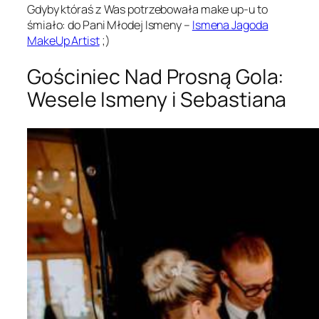
Gdyby któraś z Was potrzebowała make up-u to
śmiało: do Pani Młodej Ismeny –
Ismena Jagoda
MakeUp Artist
;)
Gościniec Nad Prosną Gola:
Wesele Ismeny i Sebastiana