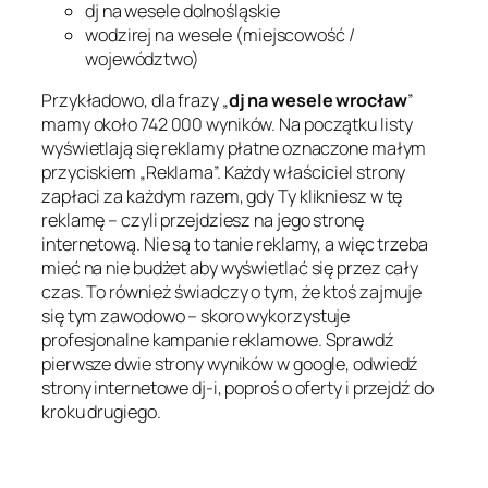
dj na wesele dolnośląskie
wodzirej na wesele (miejscowość /
województwo)
Przykładowo, dla frazy „
dj na wesele wrocław
”
mamy około 742 000 wyników. Na początku listy
wyświetlają się reklamy płatne oznaczone małym
przyciskiem „Reklama”. Każdy właściciel strony
zapłaci za każdym razem, gdy Ty klikniesz w tę
reklamę – czyli przejdziesz na jego stronę
internetową. Nie są to tanie reklamy, a więc trzeba
mieć na nie budżet aby wyświetlać się przez cały
czas. To również świadczy o tym, że ktoś zajmuje
się tym zawodowo – skoro wykorzystuje
profesjonalne kampanie reklamowe. Sprawdź
pierwsze dwie strony wyników w google, odwiedź
strony internetowe dj-i, poproś o oferty i przejdź do
kroku drugiego.