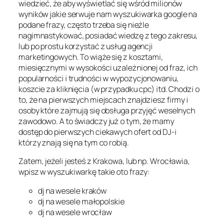
wiedzieć, że aby wyświetlać się wśród milionów
wyników jakie serwuje nam wyszukiwarka google na
podane frazy, często trzeba się nieźle
nagimnastykować, posiadać wiedzę z tego zakresu,
lub po prostu korzystać z usług agencji
marketingowych. To wiąże się z kosztami,
miesięcznymi w wysokości uzależnionej od fraz, ich
popularności i trudności w wypozycjonowaniu,
koszcie za kliknięcia (w przypadku cpc) itd. Chodzi o
to, że na pierwszych miejscach znajdziesz firmy i
osoby które zajmują się obsługa przyjęć weselnych
zawodowo. A to świadczy już o tym, że mamy
dostęp do pierwszych ciekawych ofert od DJ-i
którzy znają się na tym co robią.
Zatem, jeżeli jesteś z Krakowa, lub np. Wrocławia,
wpisz w wyszukiwarkę takie oto frazy:
dj na wesele kraków
dj na wesele małopolskie
dj na wesele wrocław