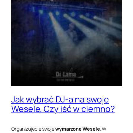
Jak wybrać DJ-a na swoje
Wesele. Czy iść w ciemno?
Organizujecie swoje
wymarzone Wesele
. W