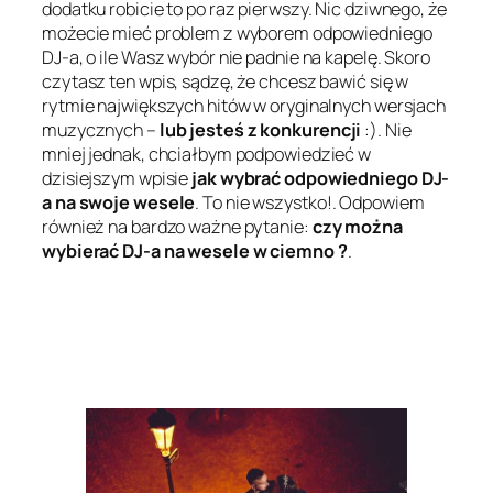
dodatku robicie to po raz pierwszy. Nic dziwnego, że
możecie mieć problem z wyborem odpowiedniego
DJ-a, o ile Wasz wybór nie padnie na kapelę. Skoro
czytasz ten wpis, sądzę, że chcesz bawić się w
rytmie największych hitów w oryginalnych wersjach
muzycznych –
lub jesteś z konkurencji
:). Nie
mniej jednak, chciałbym podpowiedzieć w
dzisiejszym wpisie
jak wybrać odpowiedniego DJ-
a na swoje wesele
. To nie wszystko!. Odpowiem
również na bardzo ważne pytanie:
czy można
wybierać DJ-a na wesele w ciemno ?
.