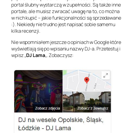
portal ślubny wystarczą w zupełności. Są także inne
portale, ale musisz zwracać uwagę na to, co można
w nich kupić – jakie funkcjonalności są sprzedawane
:). Niekiedy nie trudno jest napisać sobie samemu
kilka recenzji.
Nie wspomniałem jeszcze o opiniach w Google które
wyświetlają się po wpisaniu nazwy DJ-a. Przetestuj i
wpisz „
DJ Lama
„. Zobaczysz: