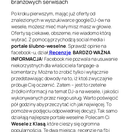
branżowych serwisach
Po kroku pierwszym, mając już oferty od
znalezionych w wyszukiwarce google DJ-ów na
wesele, możesz mieć mały misz masz w głowie.
Oferty są ciekawe, obszerne, nie wiadomo którą
wybrać. Z pomocą przychodzą social media i
portale ślubno-weselne
. Sprawdź opinie na
facebook-u, dział
Recenzje
.
BARDZO WAŻNA
INFORMACJA
! Facebook nie pozwala na usuwanie
niekorzystnych dla właściciela fanpage-a
komentarzy. Można to zrobić tylko i wyłącznie
przedstawiając dowody na to, iż ktoś zwyczajnie
próbuje Cię oczernić. Zatem – jest to rzetelne
źródło informacji na temat DJ-a na wesele, i jakości
wykonywanych przez niego usług. Warto poświęcić
pół godziny aby przeczytać ich jak najwięcej. To
pomoże w podjęciu odpowiedniej decyzji.Tak samo
działają najlepsze portale weselne. Polecam Ci
Wesele z Klasą
, które cieszy się ogromna
popularnością. Te dwa miejsca: recenzje na fb i