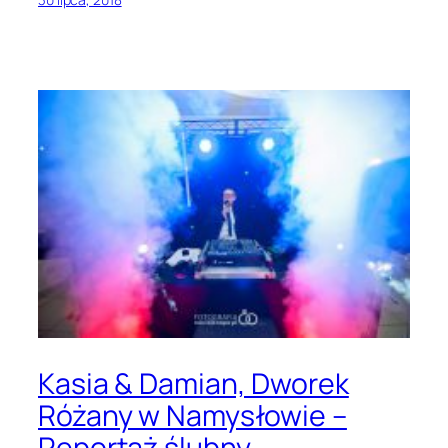
Kasia & Damian, Dworek
Różany w Namysłowie –
Reportaż ślubny