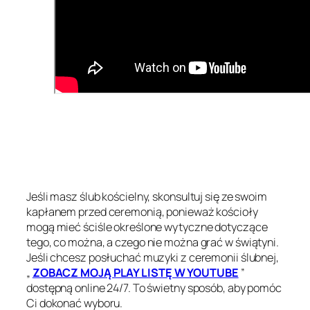
Jeśli masz ślub kościelny, skonsultuj się ze swoim
kapłanem przed ceremonią, ponieważ kościoły
mogą mieć ściśle określone wytyczne dotyczące
tego, co można, a czego nie można grać w świątyni.
Jeśli chcesz posłuchać muzyki z ceremonii ślubnej,
„
ZOBACZ MOJĄ PLAY LISTĘ W YOUTUBE
”
dostępną online 24/7. To świetny sposób, aby pomóc
Ci dokonać wyboru.