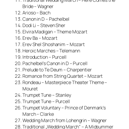
Bride – Wagner
Arioso – Bach
Canon in D – Pachelbel
Dodi Li – Steven Sher
Elvira Madigan – Theme Mozart
Erev Ba – Mozart
Erev Shel Shoshanim – Mozart
Heroic Marches – Telemann
Introduction – Purcell
Pachelbel’s Canon in D – Purcell
Prelude to Te Deum – Charpentier
Romance from String Quartet – Mozart
Rondeau – Masterpiece Theater Theme –
Mouret
Trumpet Tune – Stanley
Trumpet Tune – Purcell
Trumpet Voluntary – Prince of Denmark’s
March – Clarke
Wedding March from Lohengrin – Wagner
Traditional „Wedding March” – A Midsummer