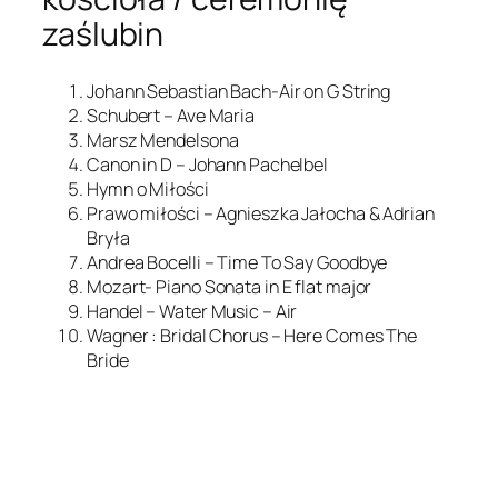
zaślubin
Johann Sebastian Bach-Air on G String
Schubert – Ave Maria
Marsz Mendelsona
Canon in D – Johann Pachelbel
Hymn o Miłości
Prawo miłości – Agnieszka Jałocha & Adrian
Bryła
Andrea Bocelli – Time To Say Goodbye
Mozart- Piano Sonata in E flat major
Handel – Water Music – Air
Wagner : Bridal Chorus – Here Comes The
Bride