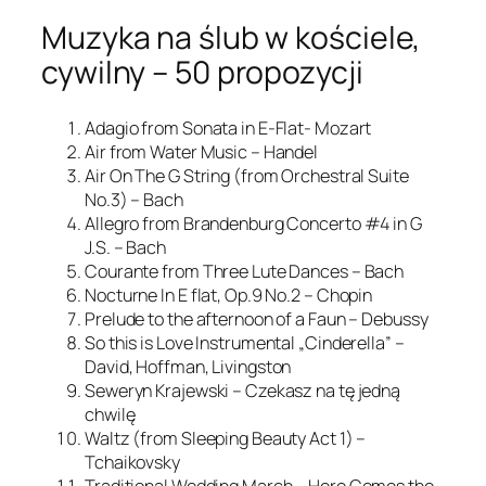
Muzyka na ślub w kościele,
cywilny – 50 propozycji
Adagio from Sonata in E-Flat- Mozart
Air from Water Music – Handel
Air On The G String (from Orchestral Suite
No.3) – Bach
Allegro from Brandenburg Concerto #4 in G
J.S. – Bach
Courante from Three Lute Dances – Bach
Nocturne In E flat, Op.9 No.2 – Chopin
Prelude to the afternoon of a Faun – Debussy
So this is Love Instrumental „Cinderella” –
David, Hoffman, Livingston
Seweryn Krajewski – Czekasz na tę jedną
chwilę
Waltz (from Sleeping Beauty Act 1) –
Tchaikovsky
Traditional Wedding March – Here Comes the