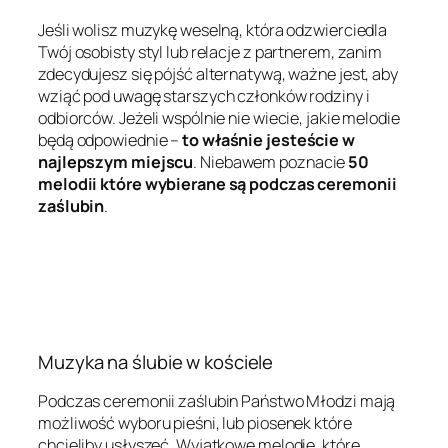
Jeśli wolisz muzykę weselną, która odzwierciedla
Twój osobisty styl lub relacje z partnerem, zanim
zdecydujesz się pójść alternatywą, ważne jest, aby
wziąć pod uwagę starszych członków rodziny i
odbiorców. Jeżeli wspólnie nie wiecie, jakie melodie
będą odpowiednie –
to właśnie jesteście w
najlepszym miejscu
. Niebawem poznacie
50
melodii które wybierane są podczas ceremonii
zaślubin
.
Muzyka na ślubie w kościele
Podczas ceremonii zaślubin Państwo Młodzi mają
możliwość wyboru pieśni, lub piosenek które
chcieliby usłyszeć. Wyjątkowe melodie, które