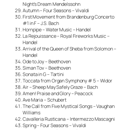
Night’s Dream Mendelssohn
Autumn – Four Seasons – Vivaldi
First Movement from Brandenburg Concerto
#1 in F – J.S. Bach
Hornpipe – Water Music – Handel
La Rejouissance – Royal Fireworks Music –
Handel
Arrival of the Queen of Sheba from Solomon –
Handel
Ode to Joy – Beethoven
Siman Tov – Beethoven
Sonata in G – Tartini
Toccata from Organ Symphony # 5 – Widor
Air – Sheep May Safely Graze – Bach
Amen! Praise and Glory – Peacock
Ave Maria – Schubert
The Call from Five Mystical Songs – Vaughan
Williams
Cavalleria Rusticana – Intermezzo Mascagni
Spring – Four Seasons – Vivaldi