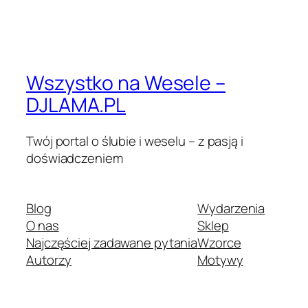
Wszystko na Wesele –
DJLAMA.PL
Twój portal o ślubie i weselu – z pasją i
doświadczeniem
Blog
Wydarzenia
O nas
Sklep
Najczęściej zadawane pytania
Wzorce
Autorzy
Motywy