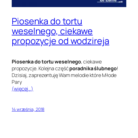
Piosenka do tortu
weselnego, ciekawe
propozycje od wodzireja
Piosenka do tortu weselnego
, ciekawe
propozycje. Kolejna część
poradnika ślubnego
!
Dzisiaj, zaprezentuję Wam melodie które Młode
Pary
(więcej…)
14 września, 2018