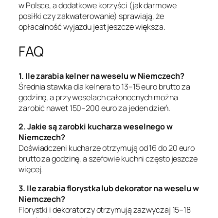
w Polsce, a dodatkowe korzyści (jak darmowe
posiłki czy zakwaterowanie) sprawiają, że
opłacalność wyjazdu jest jeszcze większa.
FAQ
1. Ile zarabia kelner na weselu w Niemczech?
Średnia stawka dla kelnera to 13–15 euro brutto za
godzinę, a przy weselach całonocnych można
zarobić nawet 150–200 euro za jeden dzień.
2. Jakie są zarobki kucharza weselnego w
Niemczech?
Doświadczeni kucharze otrzymują od 16 do 20 euro
brutto za godzinę, a szefowie kuchni często jeszcze
więcej.
3. Ile zarabia florystka lub dekorator na weselu w
Niemczech?
Florystki i dekoratorzy otrzymują zazwyczaj 15–18