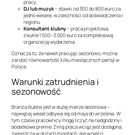
pracy.
DJ lub muzyk
– stawki od 300 do 800 euro za
jedno wesele, w zależności od doświadczenia i
regionu.
Konsultant ślubny
– praca projektowa,
zwykle 1 500–3 000 euro za kompleksową
organizację wydarzenia.
Oznacza to, że nawet pracując sezonowo, można
zarobić równowartość kilku miesięcznych pensji w
Polsce.
Warunki zatrudnienia i
sezonowość
Branża ślubna jest w dużej mierze sezonowa –
najwięcej wesel odbywa się od maja do września. W
tym czasie pracownicy mogą liczyć na nadgodziny i
dodatkowe premie. Zimą praca wciąż jest dostępna,
zwłaszcza w dużych miastach, ale w nieco