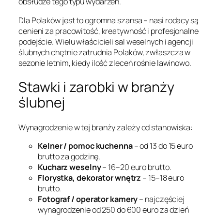
obsłudze tego typu wydarzeń.
Dla Polaków jest to ogromna szansa – nasi rodacy są
cenieni za pracowitość, kreatywność i profesjonalne
podejście. Wielu właścicieli sal weselnych i agencji
ślubnych chętnie zatrudnia Polaków, zwłaszcza w
sezonie letnim, kiedy ilość zleceń rośnie lawinowo.
Stawki i zarobki w branży
ślubnej
Wynagrodzenie w tej branży zależy od stanowiska:
Kelner / pomoc kuchenna
– od 13 do 15 euro
brutto za godzinę.
Kucharz weselny
– 16–20 euro brutto.
Florystka, dekorator wnętrz
– 15–18 euro
brutto.
Fotograf / operator kamery
– najczęściej
wynagrodzenie od 250 do 600 euro za dzień