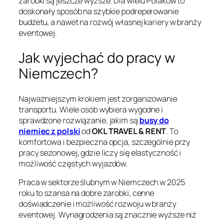
zarobki są jeszcze wyższe. Dla wielu Polaków to
doskonały sposób na szybkie podreperowanie
budżetu, a nawet na rozwój własnej kariery w branży
eventowej.
Jak wyjechać do pracy w
Niemczech?
Najważniejszym krokiem jest zorganizowanie
transportu. Wiele osób wybiera wygodne i
sprawdzone rozwiązanie, jakim są
busy do
niemiec z polski
od
OKL TRAVEL & RENT
. To
komfortowa i bezpieczna opcja, szczególnie przy
pracy sezonowej, gdzie liczy się elastyczność i
możliwość częstych wyjazdów.
Praca w sektorze ślubnym w Niemczech w 2025
roku to szansa na dobre zarobki, cenne
doświadczenie i możliwość rozwoju w branży
eventowej. Wynagrodzenia są znacznie wyższe niż