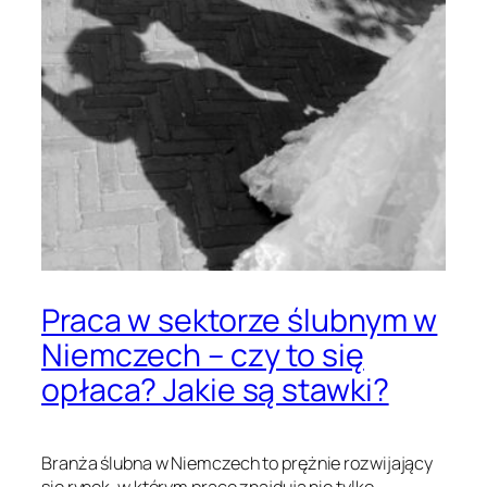
Praca w sektorze ślubnym w
Niemczech – czy to się
opłaca? Jakie są stawki?
Branża ślubna w Niemczech to prężnie rozwijający
się rynek, w którym pracę znajdują nie tylko