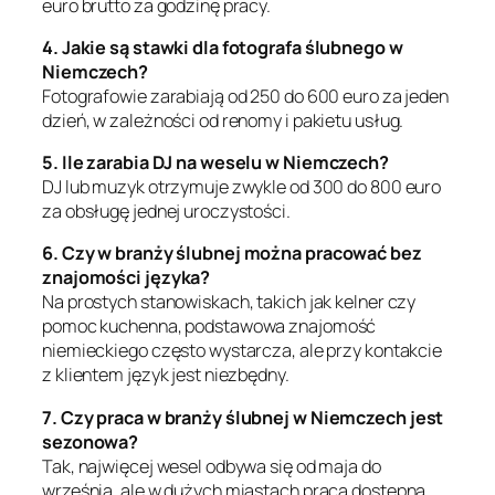
euro brutto za godzinę pracy.
4. Jakie są stawki dla fotografa ślubnego w
Niemczech?
Fotografowie zarabiają od 250 do 600 euro za jeden
dzień, w zależności od renomy i pakietu usług.
5. Ile zarabia DJ na weselu w Niemczech?
DJ lub muzyk otrzymuje zwykle od 300 do 800 euro
za obsługę jednej uroczystości.
6. Czy w branży ślubnej można pracować bez
znajomości języka?
Na prostych stanowiskach, takich jak kelner czy
pomoc kuchenna, podstawowa znajomość
niemieckiego często wystarcza, ale przy kontakcie
z klientem język jest niezbędny.
7. Czy praca w branży ślubnej w Niemczech jest
sezonowa?
Tak, najwięcej wesel odbywa się od maja do
września, ale w dużych miastach praca dostępna