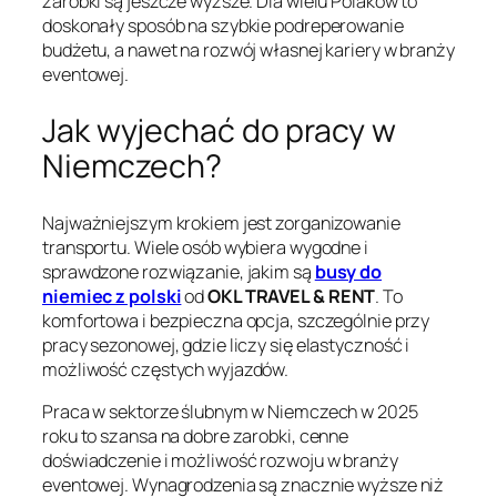
zarobki są jeszcze wyższe. Dla wielu Polaków to
doskonały sposób na szybkie podreperowanie
budżetu, a nawet na rozwój własnej kariery w branży
eventowej.
Jak wyjechać do pracy w
Niemczech?
Najważniejszym krokiem jest zorganizowanie
transportu. Wiele osób wybiera wygodne i
sprawdzone rozwiązanie, jakim są
busy do
niemiec z polski
od
OKL TRAVEL & RENT
. To
komfortowa i bezpieczna opcja, szczególnie przy
pracy sezonowej, gdzie liczy się elastyczność i
możliwość częstych wyjazdów.
Praca w sektorze ślubnym w Niemczech w 2025
roku to szansa na dobre zarobki, cenne
doświadczenie i możliwość rozwoju w branży
eventowej. Wynagrodzenia są znacznie wyższe niż