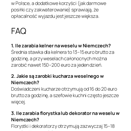
w Polsce, a dodatkowe korzyści (jak darmowe
posiłki czy zakwaterowanie) sprawiają, że
opłacalność wyjazdu jest jeszcze większa.
FAQ
1. Ile zarabia kelner na weselu w Niemczech?
Średnia stawka dla kelnera to 13–15 euro brutto za
godzinę, a przy weselach całonocnych można
zarobić nawet 150–200 euro za jeden dzień.
2. Jakie są zarobki kucharza weselnego w
Niemczech?
Doświadczeni kucharze otrzymują od 16 do 20 euro
brutto za godzinę, a szefowie kuchni często jeszcze
więcej.
3. Ile zarabia florystka lub dekorator na weselu w
Niemczech?
Florystki i dekoratorzy otrzymują zazwyczaj 15–18