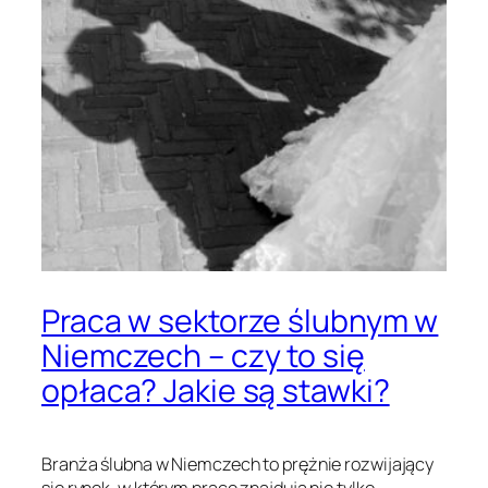
Praca w sektorze ślubnym w
Niemczech – czy to się
opłaca? Jakie są stawki?
Branża ślubna w Niemczech to prężnie rozwijający
się rynek, w którym pracę znajdują nie tylko