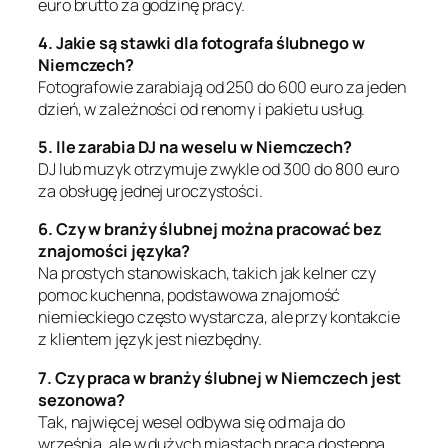
euro brutto za godzinę pracy.
4. Jakie są stawki dla fotografa ślubnego w
Niemczech?
Fotografowie zarabiają od 250 do 600 euro za jeden
dzień, w zależności od renomy i pakietu usług.
5. Ile zarabia DJ na weselu w Niemczech?
DJ lub muzyk otrzymuje zwykle od 300 do 800 euro
za obsługę jednej uroczystości.
6. Czy w branży ślubnej można pracować bez
znajomości języka?
Na prostych stanowiskach, takich jak kelner czy
pomoc kuchenna, podstawowa znajomość
niemieckiego często wystarcza, ale przy kontakcie
z klientem język jest niezbędny.
7. Czy praca w branży ślubnej w Niemczech jest
sezonowa?
Tak, najwięcej wesel odbywa się od maja do
września, ale w dużych miastach praca dostępna