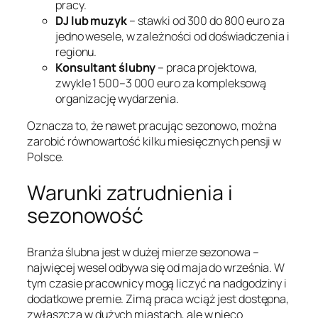
pracy.
DJ lub muzyk
– stawki od 300 do 800 euro za
jedno wesele, w zależności od doświadczenia i
regionu.
Konsultant ślubny
– praca projektowa,
zwykle 1 500–3 000 euro za kompleksową
organizację wydarzenia.
Oznacza to, że nawet pracując sezonowo, można
zarobić równowartość kilku miesięcznych pensji w
Polsce.
Warunki zatrudnienia i
sezonowość
Branża ślubna jest w dużej mierze sezonowa –
najwięcej wesel odbywa się od maja do września. W
tym czasie pracownicy mogą liczyć na nadgodziny i
dodatkowe premie. Zimą praca wciąż jest dostępna,
zwłaszcza w dużych miastach, ale w nieco