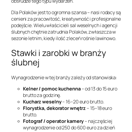
obsłudze tego typu wydarzeń.
Dla Polaków jest to ogromna szansa – nasi rodacy są
cenieni za pracowitość, kreatywność i profesjonalne
podejście. Wielu właścicieli sal weselnych i agencji
ślubnych chętnie zatrudnia Polaków, zwłaszcza w
sezonie letnim, kiedy ilość zleceń rośnie lawinowo.
Stawki i zarobki w branży
ślubnej
Wynagrodzenie w tej branży zależy od stanowiska:
Kelner / pomoc kuchenna
– od 13 do 15 euro
brutto za godzinę.
Kucharz weselny
– 16–20 euro brutto.
Florystka, dekorator wnętrz
– 15–18 euro
brutto.
Fotograf / operator kamery
– najczęściej
wynagrodzenie od 250 do 600 euro za dzień