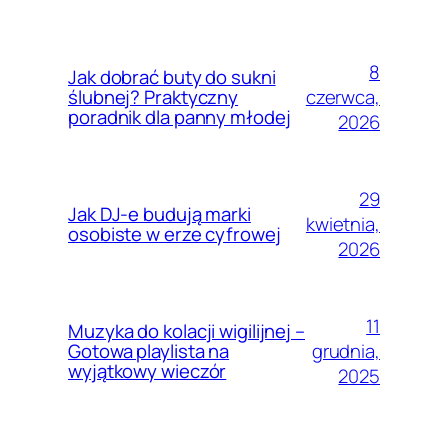
8
Jak dobrać buty do sukni
czerwca,
ślubnej? Praktyczny
poradnik dla panny młodej
2026
29
Jak DJ-e budują marki
kwietnia,
osobiste w erze cyfrowej
2026
11
Muzyka do kolacji wigilijnej –
grudnia,
Gotowa playlista na
wyjątkowy wieczór
2025