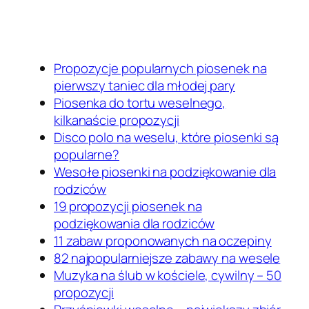
Propozycje popularnych piosenek na
pierwszy taniec dla młodej pary
Piosenka do tortu weselnego,
kilkanaście propozycji
Disco polo na weselu, które piosenki są
popularne?
Wesołe piosenki na podziękowanie dla
rodziców
19 propozycji piosenek na
podziękowania dla rodziców
11 zabaw proponowanych na oczepiny
82 najpopularniejsze zabawy na wesele
Muzyka na ślub w kościele, cywilny – 50
propozycji