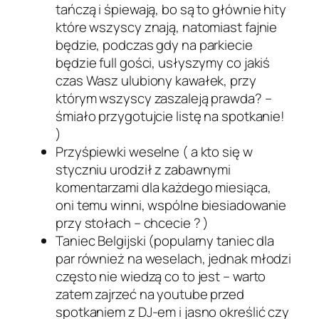
tańczą i śpiewają, bo są to głównie hity
które wszyscy znają, natomiast fajnie
będzie, podczas gdy na parkiecie
będzie full gości, usłyszymy co jakiś
czas Wasz ulubiony kawałek, przy
którym wszyscy zaszaleją prawda? –
śmiało przygotujcie listę na spotkanie!
)
Przyśpiewki weselne ( a kto się w
styczniu urodził z zabawnymi
komentarzami dla każdego miesiąca,
oni temu winni, wspólne biesiadowanie
przy stołach – chcecie ? )
Taniec Belgijski (popularny taniec dla
par również na weselach, jednak młodzi
często nie wiedzą co to jest – warto
zatem zajrzeć na youtube przed
spotkaniem z DJ-em i jasno określić czy