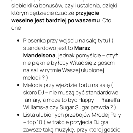
siebie kilka bonusów, czyli ustalenia, dzięki
którym będziecie czuć że
przyjęcie
weselne jest bardziej po waszemu
. Oto
one:
Piosenka przy wejściu na salę tytuł (
standardowo jest to
Marsz
Mandelsona
, jednak pomyślcie – czyż
nie pięknie byłoby Witać się z gośćmi
na sali w rytmie Waszej ulubionej
melodii ? )
Melodia przy wjeździe tortu na salę (
skoro DJ – nie muszą być standardowe
fanfary, a może to być Happy – Pharell’a
Williams-a czy Sugar Sugar prawda ? )
Lista ulubionych przebojów Młodej Pary
– top 10 ( w trakcie przyjęcia DJ gra
zawsze taką muzykę, przy której goście