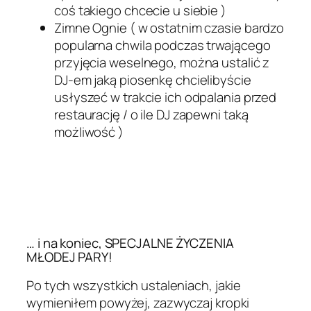
coś takiego chcecie u siebie )
Zimne Ognie ( w ostatnim czasie bardzo
popularna chwila podczas trwającego
przyjęcia weselnego, można ustalić z
DJ-em jaką piosenkę chcielibyście
usłyszeć w trakcie ich odpalania przed
restaurację / o ile DJ zapewni taką
możliwość )
… i na koniec, SPECJALNE ŻYCZENIA
MŁODEJ PARY!
Po tych wszystkich ustaleniach, jakie
wymieniłem powyżej, zazwyczaj kropki