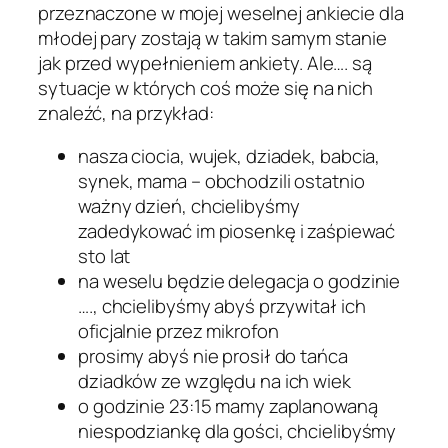
przeznaczone w mojej weselnej ankiecie dla
młodej pary zostają w takim samym stanie
jak przed wypełnieniem ankiety. Ale…. są
sytuacje w których coś może się na nich
znaleźć, na przykład:
nasza ciocia, wujek, dziadek, babcia,
synek, mama – obchodzili ostatnio
ważny dzień, chcielibyśmy
zadedykować im piosenkę i zaśpiewać
sto lat
na weselu będzie delegacja o godzinie
…., chcielibyśmy abyś przywitał ich
oficjalnie przez mikrofon
prosimy abyś nie prosił do tańca
dziadków ze względu na ich wiek
o godzinie 23:15 mamy zaplanowaną
niespodziankę dla gości, chcielibyśmy