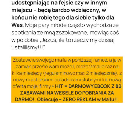
udostępniając na fejsie czy w innym
miejscu – będę bardzo wdzięczny, w
końcu nie robię tego dla siebie tylko dla
Was
. Moje pary młode często wychodzą ze
spotkania ze mną zszokowane, mówiąc coś
w po dobie „Jezus, ile to rzeczy my dzisiaj
ustaliliśmy!!!”.
Zostawcie swojego maila w poniższej ramce, a ja w
zamian prześlę wam może 1, może 2 maile raz na
kilka miesięcy (regulaminowo max 2 miesięcznie), z
nowymi autorskimi poradnikami ślubnymi lub nową
ofertą mojej firmy
+ HIT = DARMOWY EBOOK Z 82
ZABAWAMI NA WESELE DO POBRANIA ZA
DARMO!
.
Obiecuję – ZERO REKLAM w Mailu!!
.