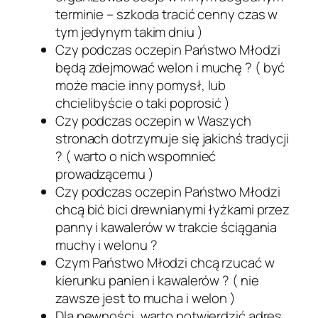
terminie – szkoda tracić cenny czas w
tym jedynym takim dniu )
Czy podczas oczepin Państwo Młodzi
będą zdejmować welon i muchę ? ( być
może macie inny pomysł, lub
chcielibyście o taki poprosić )
Czy podczas oczepin w Waszych
stronach dotrzymuje się jakichś tradycji
? ( warto o nich wspomnieć
prowadzącemu )
Czy podczas oczepin Państwo Młodzi
chcą bić bici drewnianymi łyżkami przez
panny i kawalerów w trakcie ściągania
muchy i welonu ?
Czym Państwo Młodzi chcą rzucać w
kierunku panien i kawalerów ? ( nie
zawsze jest to mucha i welon )
Dla pewności, warto potwierdzić adres