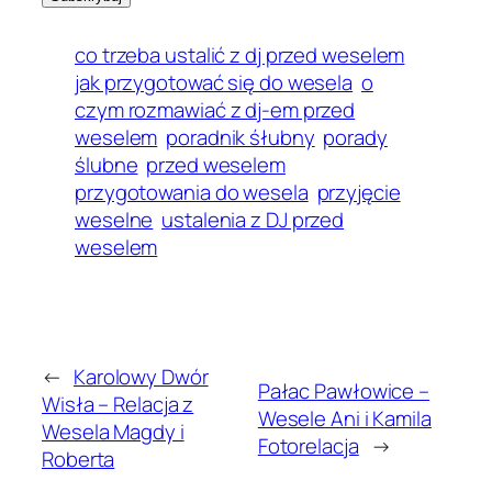
co trzeba ustalić z dj przed weselem
jak przygotować się do wesela
o
czym rozmawiać z dj-em przed
weselem
poradnik śłubny
porady
ślubne
przed weselem
przygotowania do wesela
przyjęcie
weselne
ustalenia z DJ przed
weselem
←
Karolowy Dwór
Pałac Pawłowice –
Wisła – Relacja z
Wesele Ani i Kamila
Wesela Magdy i
Fotorelacja
→
Roberta