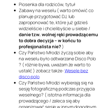
Piosenka dla rodziców, tytuł
Zabawy na weselu ( warto omówić co
planuje przygotować DJ, lub
zaproponować te, które już gdzieś
widzieliście i chcielibyście u siebie /
danie tzw. wolnej ręki prowadzącemu
to dobra decyzja – w końcu to
profesjonalista nie?
)
Czy Państwo Młodzi życzą sobie aby
na weselu było odtwarzane Disco Polo
? ( różnie bywa, uważam że warto to
ustalić ) zobacz także:
Wesele bez
disco polo
Czy Państwo Młodzi wybierają się na
sesję fotograficzną podczas przyjęcia
weselnego? ( istotna informacja dla
prowadzącego / zaleca się aby
organizować sesje w innym dogodnym