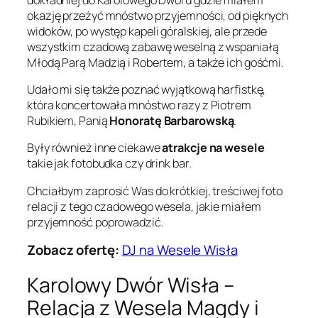
okazję przeżyć mnóstwo przyjemności, od pięknych
widoków, po występ kapeli góralskiej, ale przede
wszystkim czadową zabawę weselną z wspaniałą
Młodą Parą Madzią i Robertem, a także ich gośćmi.
Udało mi się także poznać wyjątkową harfistkę,
która koncertowała mnóstwo razy z Piotrem
Rubikiem, Panią
Honoratę Barbarowską
.
Były również inne ciekawe
atrakcje na wesele
takie jak fotobudka czy drink bar.
Chciałbym zaprosić Was do krótkiej, treściwej foto
relacji z tego czadowego wesela, jakie miałem
przyjemność poprowadzić.
Zobacz ofertę:
DJ na Wesele Wisła
Karolowy Dwór Wisła –
Relacja z Wesela Magdy i