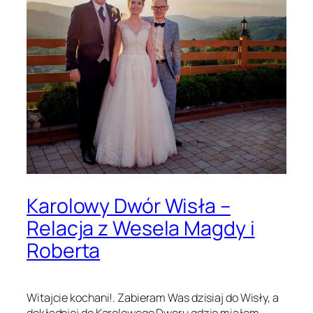
Karolowy Dwór Wisła –
Relacja z Wesela Magdy i
Roberta
Witajcie kochani!. Zabieram Was dzisiaj do Wisły, a
dokładniej do Karolowego Dworu gdzie miałem