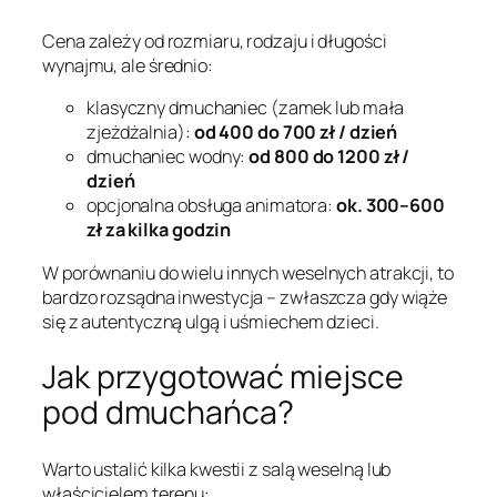
Cena zależy od rozmiaru, rodzaju i długości
wynajmu, ale średnio:
klasyczny dmuchaniec (zamek lub mała
zjeżdżalnia):
od 400 do 700 zł / dzień
dmuchaniec wodny:
od 800 do 1200 zł /
dzień
opcjonalna obsługa animatora:
ok. 300–600
zł za kilka godzin
W porównaniu do wielu innych weselnych atrakcji, to
bardzo rozsądna inwestycja – zwłaszcza gdy wiąże
się z autentyczną ulgą i uśmiechem dzieci.
Jak przygotować miejsce
pod dmuchańca?
Warto ustalić kilka kwestii z salą weselną lub
właścicielem terenu: