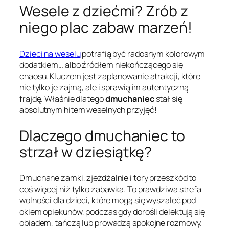
Wesele z dziećmi? Zrób z
niego plac zabaw marzeń!
Dzieci na weselu
potrafią być radosnym kolorowym
dodatkiem… albo źródłem niekończącego się
chaosu. Kluczem jest zaplanowanie atrakcji, które
nie tylko je zajmą, ale i sprawią im autentyczną
frajdę. Właśnie dlatego
dmuchaniec
stał się
absolutnym hitem weselnych przyjęć!
Dlaczego dmuchaniec to
strzał w dziesiątkę?
Dmuchane zamki, zjeżdżalnie i tory przeszkód to
coś więcej niż tylko zabawka. To prawdziwa strefa
wolności dla dzieci, które mogą się wyszaleć pod
okiem opiekunów, podczas gdy dorośli delektują się
obiadem, tańczą lub prowadzą spokojne rozmowy.