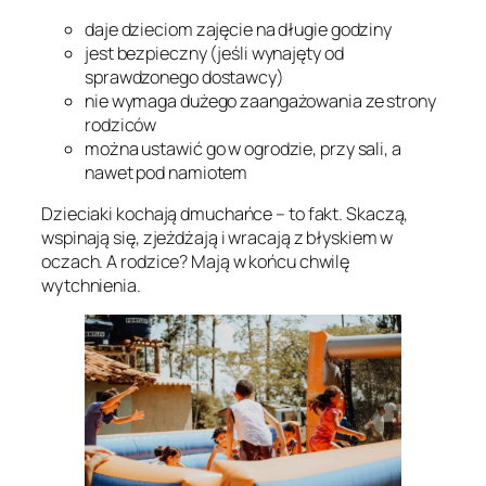
daje dzieciom zajęcie na długie godziny
jest bezpieczny (jeśli wynajęty od
sprawdzonego dostawcy)
nie wymaga dużego zaangażowania ze strony
rodziców
można ustawić go w ogrodzie, przy sali, a
nawet pod namiotem
Dzieciaki kochają dmuchańce – to fakt. Skaczą,
wspinają się, zjeżdżają i wracają z błyskiem w
oczach. A rodzice? Mają w końcu chwilę
wytchnienia.