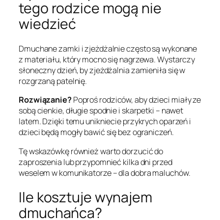
tego rodzice mogą nie
wiedzieć
Dmuchane zamki i zjeżdżalnie często są wykonane
z materiału, który mocno się nagrzewa. Wystarczy
słoneczny dzień, by zjeżdżalnia zamieniła się w
rozgrzaną patelnię.
Rozwiązanie?
Poproś rodziców, aby dzieci miały ze
sobą cienkie, długie spodnie i skarpetki – nawet
latem. Dzięki temu unikniecie przykrych oparzeń i
dzieci będą mogły bawić się bez ograniczeń.
Tę wskazówkę również warto dorzucić do
zaproszenia lub przypomnieć kilka dni przed
weselem w komunikatorze – dla dobra maluchów.
Ile kosztuje wynajem
dmuchańca?