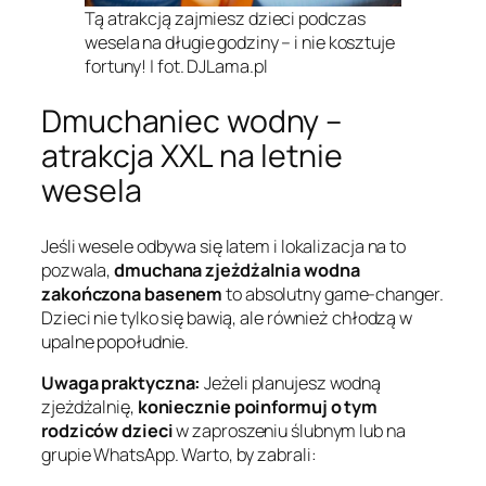
Tą atrakcją zajmiesz dzieci podczas
wesela na długie godziny – i nie kosztuje
fortuny! | fot. DJLama.pl
Dmuchaniec wodny –
atrakcja XXL na letnie
wesela
Jeśli wesele odbywa się latem i lokalizacja na to
pozwala,
dmuchana zjeżdżalnia wodna
zakończona basenem
to absolutny game-changer.
Dzieci nie tylko się bawią, ale również chłodzą w
upalne popołudnie.
Uwaga praktyczna:
Jeżeli planujesz wodną
zjeżdżalnię,
koniecznie poinformuj o tym
rodziców dzieci
w zaproszeniu ślubnym lub na
grupie WhatsApp. Warto, by zabrali: