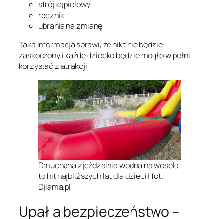
strój kąpielowy
ręcznik
ubrania na zmianę
Taka informacja sprawi, że nikt nie będzie
zaskoczony i każde dziecko będzie mogło w pełni
korzystać z atrakcji.
Dmuchana zjeżdżalnia wodna na wesele
to hit najbliższych lat dla dzieci | fot.
Djlama.pl
Upał a bezpieczeństwo –