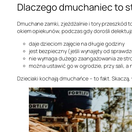
Dlaczego dmuchaniec to st
Dmuchane zamki, zjeżdżalnie i tory przeszkód to
okiem opiekunów, podczas gdy dorośli delektuj
daje dzieciom zajęcie na długie godziny
jest bezpieczny (jeśli wynajęty od spraw
nie wymaga dużego zaangażowania ze str
można ustawić go w ogrodzie, przy sali, 
Dzieciaki kochają dmuchańce – to fakt. Skaczą, 