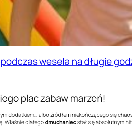
 podczas wesela na długie godzi
niego plac zabaw marzeń!
ym dodatkiem… albo źródłem niekończącego się chaosu. 
jdę. Właśnie dlatego
dmuchaniec
stał się absolutnym hi