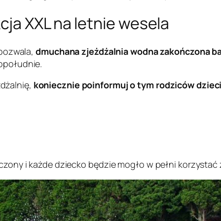
ja XXL na letnie wesela
o pozwala,
dmuchana zjeżdżalnia wodna zakończona 
popołudnie.
żdżalnię,
koniecznie poinformuj o tym rodziców dziec
oczony i każde dziecko będzie mogło w pełni korzystać z