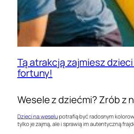
Tą atrakcją zajmiesz dzieci
fortuny!
Wesele z dziećmi? Zrób z 
Dzieci na weselu
potrafią być radosnym kolorow
tylko je zajmą, ale i sprawią im autentyczną fra