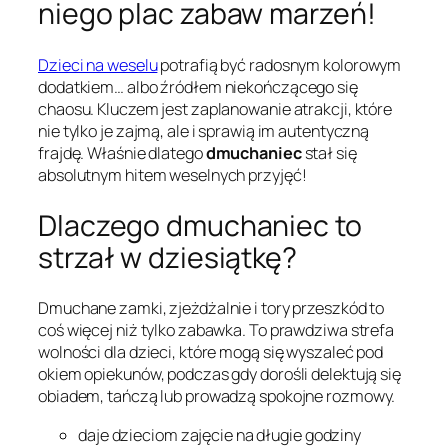
niego plac zabaw marzeń!
Dzieci na weselu
potrafią być radosnym kolorowym
dodatkiem… albo źródłem niekończącego się
chaosu. Kluczem jest zaplanowanie atrakcji, które
nie tylko je zajmą, ale i sprawią im autentyczną
frajdę. Właśnie dlatego
dmuchaniec
stał się
absolutnym hitem weselnych przyjęć!
Dlaczego dmuchaniec to
strzał w dziesiątkę?
Dmuchane zamki, zjeżdżalnie i tory przeszkód to
coś więcej niż tylko zabawka. To prawdziwa strefa
wolności dla dzieci, które mogą się wyszaleć pod
okiem opiekunów, podczas gdy dorośli delektują się
obiadem, tańczą lub prowadzą spokojne rozmowy.
daje dzieciom zajęcie na długie godziny