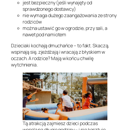
jest bezpieczny (jeśli wynajęty od
sprawdzonego dostawcy)
nie wymaga dużego zaangażowania ze strony
rodziców
można ustawić go w ogrodzie, przy sali, a
nawet pod namiotem
Dzieciaki kochają dmuchańce – to fakt. Skaczą,
wspinają się, zjeżdżają i wracają z błyskiem w
oczach. A rodzice? Mają w końcu chwilę
wytchnienia.
Tą atrakcją zajmiesz dzieci podczas
wesela na długie godziny – i nie kosztuje