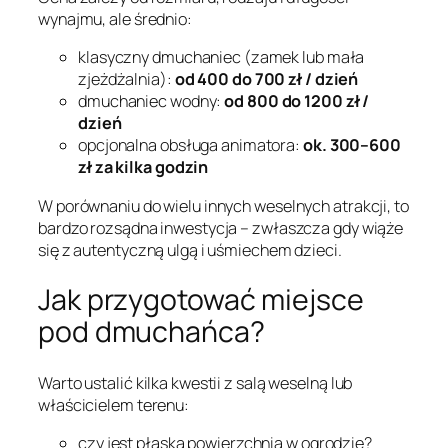
wynajmu, ale średnio:
klasyczny dmuchaniec (zamek lub mała
zjeżdżalnia):
od 400 do 700 zł / dzień
dmuchaniec wodny:
od 800 do 1200 zł /
dzień
opcjonalna obsługa animatora:
ok. 300–600
zł za kilka godzin
W porównaniu do wielu innych weselnych atrakcji, to
bardzo rozsądna inwestycja – zwłaszcza gdy wiąże
się z autentyczną ulgą i uśmiechem dzieci.
Jak przygotować miejsce
pod dmuchańca?
Warto ustalić kilka kwestii z salą weselną lub
właścicielem terenu:
czy jest płaska powierzchnia w ogrodzie?