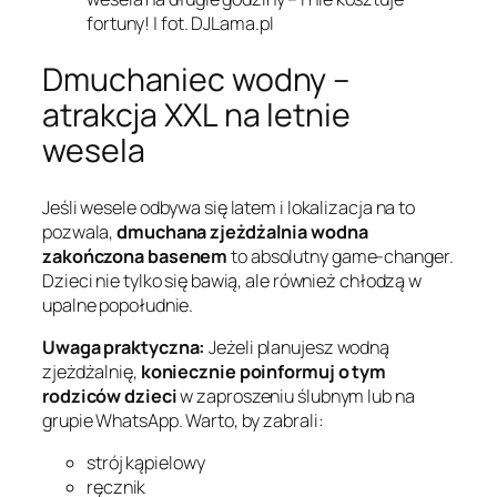
fortuny! | fot. DJLama.pl
Dmuchaniec wodny –
atrakcja XXL na letnie
wesela
Jeśli wesele odbywa się latem i lokalizacja na to
pozwala,
dmuchana zjeżdżalnia wodna
zakończona basenem
to absolutny game-changer.
Dzieci nie tylko się bawią, ale również chłodzą w
upalne popołudnie.
Uwaga praktyczna:
Jeżeli planujesz wodną
zjeżdżalnię,
koniecznie poinformuj o tym
rodziców dzieci
w zaproszeniu ślubnym lub na
grupie WhatsApp. Warto, by zabrali:
strój kąpielowy
ręcznik