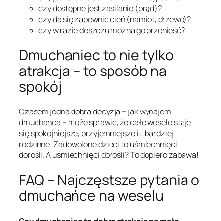
czy dostępne jest zasilanie (prąd)?
czy da się zapewnić cień (namiot, drzewo)?
czy w razie deszczu można go przenieść?
Dmuchaniec to nie tylko
atrakcja – to sposób na
spokój
Czasem jedna dobra decyzja – jak wynajem
dmuchańca – może sprawić, że całe wesele staje
się spokojniejsze, przyjemniejsze i… bardziej
rodzinne. Zadowolone dzieci to uśmiechnięci
dorośli. A uśmiechnięci dorośli? To dopiero zabawa!
FAQ – Najczęstsze pytania o
dmuchańce na weselu
Czy dmuchaniec to dobra atrakcja na małe