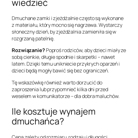
wiedzieć
Dmuchane zamki i zjeżdżalnie często są wykonane
z materiału, który mocno się nagrzewa. Wystarczy
słoneczny dzień, by zjeżdżalnia zamieniła się w
rozgrzaną patelnię.
Rozwiązanie?
Poproś rodziców, aby dzieci miały ze
sobą cienkie, długie spodnie i skarpetki – nawet
latem. Dzięki temu unikniecie przykrych oparzeń i
dzieci będą mogły bawić się bez ograniczeń.
Tę wskazówkę również warto dorzucić do
zaproszenia lub przypomnieć kilka dni przed
weselem w komunikatorze – dla dobra maluchów.
Ile kosztuje wynajem
dmuchańca?
Cena zależy od rozmiaru, rodzaju i długości