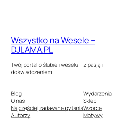
Wszystko na Wesele –
DJLAMA.PL
Twój portal o ślubie i weselu – z pasją i
doświadczeniem
Blog
Wydarzenia
O nas
Sklep
Najczęściej zadawane pytania
Wzorce
Autorzy
Motywy