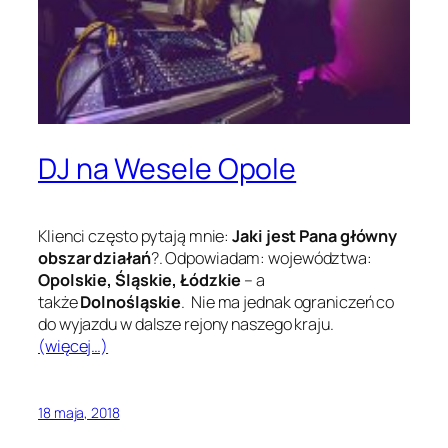
DJ na Wesele Opole
Klienci często pytają mnie:
Jaki jest Pana główny
obszar działań
?. Odpowiadam: województwa:
Opolskie, Śląskie, Łódzkie
– a
także
Dolnośląskie
. Nie ma jednak ograniczeń co
do wyjazdu w dalsze rejony naszego kraju.
(więcej…)
18 maja, 2018