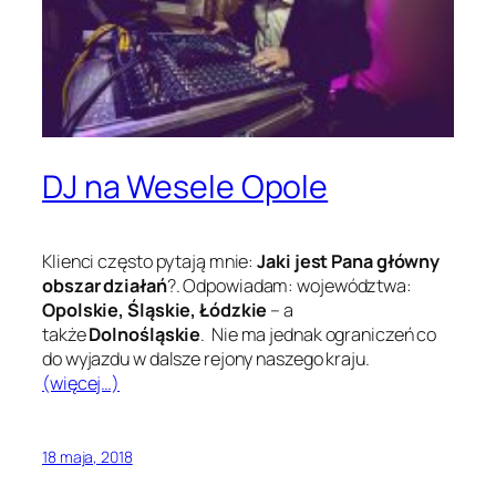
DJ na Wesele Opole
Klienci często pytają mnie:
Jaki jest Pana główny
obszar działań
?. Odpowiadam: województwa:
Opolskie, Śląskie, Łódzkie
– a
także
Dolnośląskie
. Nie ma jednak ograniczeń co
do wyjazdu w dalsze rejony naszego kraju.
(więcej…)
18 maja, 2018