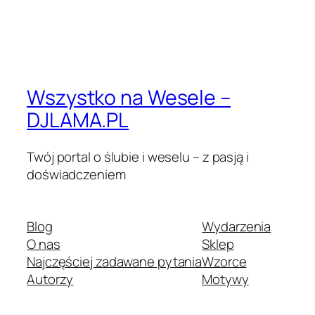
Wszystko na Wesele –
DJLAMA.PL
Twój portal o ślubie i weselu – z pasją i
doświadczeniem
Blog
Wydarzenia
O nas
Sklep
Najczęściej zadawane pytania
Wzorce
Autorzy
Motywy