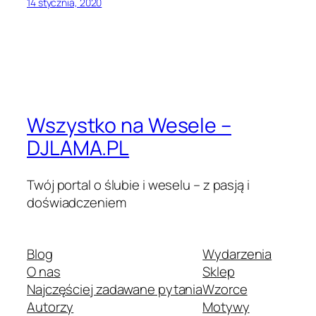
14 stycznia, 2020
Wszystko na Wesele –
DJLAMA.PL
Twój portal o ślubie i weselu – z pasją i
doświadczeniem
Blog
Wydarzenia
O nas
Sklep
Najczęściej zadawane pytania
Wzorce
Autorzy
Motywy