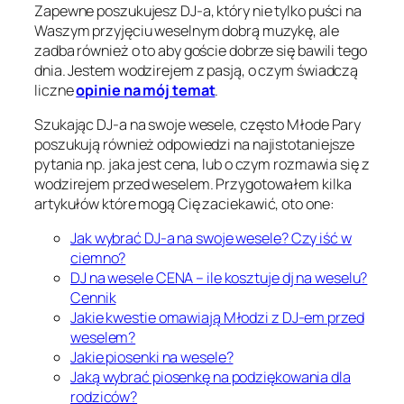
Zapewne poszukujesz DJ-a, który nie tylko puści na
Waszym przyjęciu weselnym dobrą muzykę, ale
zadba również o to aby goście dobrze się bawili tego
dnia. Jestem wodzirejem z pasją, o czym świadczą
liczne
opinie na mój temat
.
Szukając DJ-a na swoje wesele, często Młode Pary
poszukują również odpowiedzi na najistotaniejsze
pytania np. jaka jest cena, lub o czym rozmawia się z
wodzirejem przed weselem. Przygotowałem kilka
artykułów które mogą Cię zaciekawić, oto one:
Jak wybrać DJ-a na swoje wesele? Czy iść w
ciemno?
DJ na wesele CENA – ile kosztuje dj na weselu?
Cennik
Jakie kwestie omawiają Młodzi z DJ-em przed
weselem?
Jakie piosenki na wesele?
Jaką wybrać piosenkę na podziękowania dla
rodziców?