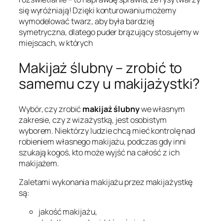
się wyróżniają! Dzięki konturowaniu możemy
wymodelować twarz, aby była bardziej
symetryczna, dlatego puder brązujący stosujemy w
miejscach, w których
Makijaż ślubny – zrobić to
samemu czy u makijażystki?
Wybór, czy zrobić
makijaż ślubny
we własnym
zakresie, czy z wizażystką, jest osobistym
wyborem. Niektórzy ludzie chcą mieć kontrolę nad
robieniem własnego makijażu, podczas gdy inni
szukają kogoś, kto może wyjść na całość z ich
makijażem.
Zaletami wykonania makijażu przez makijażystkę
są:
jakość makijażu,