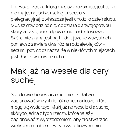
Pierwszą rzeczą, którą musisz zrozumieć, jest to, że
nie ma jednej uniwersalnej procedury
pielęgnacyjnej, zwłaszcza jeśli chodzi o dzień ślubu.
Musisz dowiedzieć się, co działa dla twojego typu
skóry, a następnie odpowiednio to dostosować.
Skóra mieszana jest najtrudniejsza ze wszystkich,
ponieważ zawiera dwa różne rodzaje olejków –
sebum i pot, co oznacza, że w niektórych miejscach
jest tłusta, w innych sucha.
Makijaż na wesele dla cery
suchej
Ślub to wielkie wydarzenie i nie jest łatwo
zaplanować wszystkie różne scenariusze, które
mogą się wydarzyć. Makijaż na wesele dla suchej
skóry to jedna z tych rzeczy, które należy
zaplanować z wyprzedzeniem, aby nie stwarzać
większego problemu w tym wyjątkowym dniu.