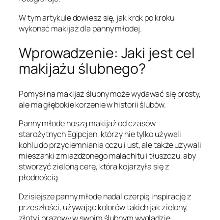
W tym artykule dowiesz się, jak krok po kroku
wykonać makijaż dla panny młodej.
Wprowadzenie: Jaki jest cel
makijażu ślubnego?
Pomysł na makijaż ślubny może wydawać się prosty,
ale ma głębokie korzenie w historii ślubów.
Panny młode noszą makijaż od czasów
starożytnych Egipcjan, którzy nie tylko używali
kohlu do przyciemniania oczu i ust, ale także używali
mieszanki zmiażdżonego malachitu i tłuszczu, aby
stworzyć zieloną cerę, która kojarzyła się z
płodnością.
Dzisiejsze panny młode nadal czerpią inspirację z
przeszłości, używając kolorów takich jak zielony,
złoty i brązowy w swoim ślubnym wyglądzie.