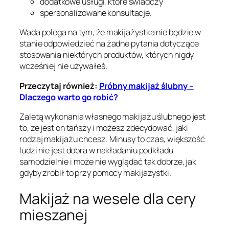
dodatkowe usługi, które świadczy
spersonalizowane konsultacje.
Wada polega na tym, że makijażystka nie będzie w
stanie odpowiedzieć na żadne pytania dotyczące
stosowania niektórych produktów, których nigdy
wcześniej nie używałeś.
Przeczytaj również:
Próbny makijaż ślubny –
Dlaczego warto go robić?
Zaletą wykonania własnego makijażu ślubnego jest
to, że jest on tańszy i możesz zdecydować, jaki
rodzaj makijażu chcesz. Minusy to czas, większość
ludzi nie jest dobra w nakładaniu podkładu
samodzielnie i może nie wyglądać tak dobrze, jak
gdyby zrobił to przy pomocy makijażystki.
Makijaż na wesele dla cery
mieszanej