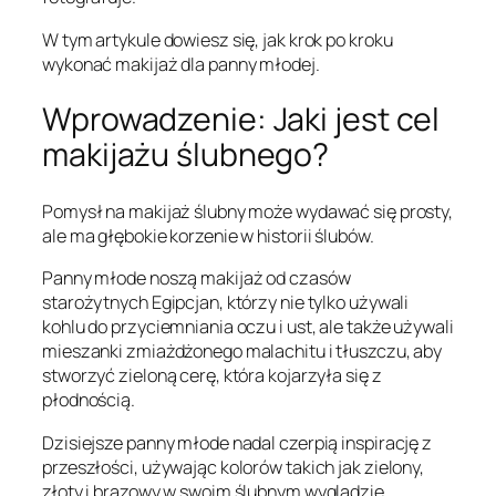
W tym artykule dowiesz się, jak krok po kroku
wykonać makijaż dla panny młodej.
Wprowadzenie: Jaki jest cel
makijażu ślubnego?
Pomysł na makijaż ślubny może wydawać się prosty,
ale ma głębokie korzenie w historii ślubów.
Panny młode noszą makijaż od czasów
starożytnych Egipcjan, którzy nie tylko używali
kohlu do przyciemniania oczu i ust, ale także używali
mieszanki zmiażdżonego malachitu i tłuszczu, aby
stworzyć zieloną cerę, która kojarzyła się z
płodnością.
Dzisiejsze panny młode nadal czerpią inspirację z
przeszłości, używając kolorów takich jak zielony,
złoty i brązowy w swoim ślubnym wyglądzie.