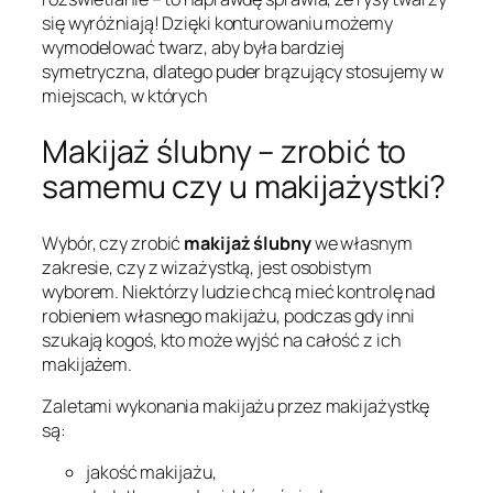
się wyróżniają! Dzięki konturowaniu możemy
wymodelować twarz, aby była bardziej
symetryczna, dlatego puder brązujący stosujemy w
miejscach, w których
Makijaż ślubny – zrobić to
samemu czy u makijażystki?
Wybór, czy zrobić
makijaż ślubny
we własnym
zakresie, czy z wizażystką, jest osobistym
wyborem. Niektórzy ludzie chcą mieć kontrolę nad
robieniem własnego makijażu, podczas gdy inni
szukają kogoś, kto może wyjść na całość z ich
makijażem.
Zaletami wykonania makijażu przez makijażystkę
są:
jakość makijażu,