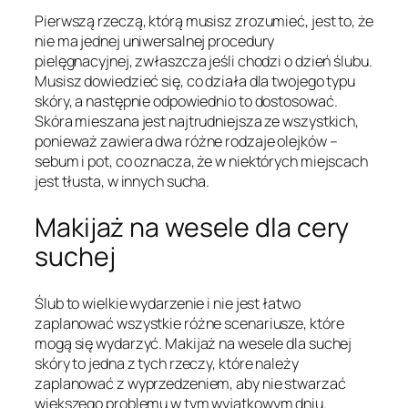
Pierwszą rzeczą, którą musisz zrozumieć, jest to, że
nie ma jednej uniwersalnej procedury
pielęgnacyjnej, zwłaszcza jeśli chodzi o dzień ślubu.
Musisz dowiedzieć się, co działa dla twojego typu
skóry, a następnie odpowiednio to dostosować.
Skóra mieszana jest najtrudniejsza ze wszystkich,
ponieważ zawiera dwa różne rodzaje olejków –
sebum i pot, co oznacza, że w niektórych miejscach
jest tłusta, w innych sucha.
Makijaż na wesele dla cery
suchej
Ślub to wielkie wydarzenie i nie jest łatwo
zaplanować wszystkie różne scenariusze, które
mogą się wydarzyć. Makijaż na wesele dla suchej
skóry to jedna z tych rzeczy, które należy
zaplanować z wyprzedzeniem, aby nie stwarzać
większego problemu w tym wyjątkowym dniu.