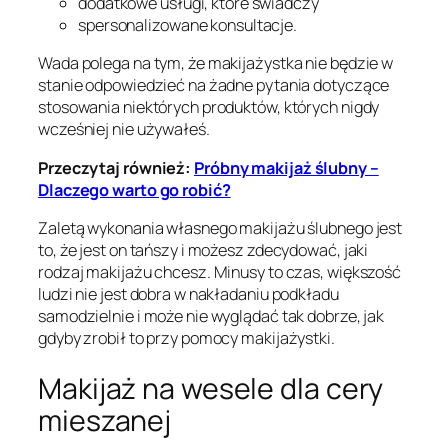
dodatkowe usługi, które świadczy
spersonalizowane konsultacje.
Wada polega na tym, że makijażystka nie będzie w
stanie odpowiedzieć na żadne pytania dotyczące
stosowania niektórych produktów, których nigdy
wcześniej nie używałeś.
Przeczytaj również:
Próbny makijaż ślubny –
Dlaczego warto go robić?
Zaletą wykonania własnego makijażu ślubnego jest
to, że jest on tańszy i możesz zdecydować, jaki
rodzaj makijażu chcesz. Minusy to czas, większość
ludzi nie jest dobra w nakładaniu podkładu
samodzielnie i może nie wyglądać tak dobrze, jak
gdyby zrobił to przy pomocy makijażystki.
Makijaż na wesele dla cery
mieszanej