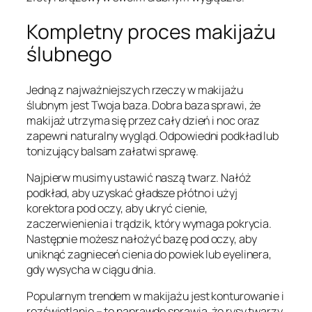
Kompletny proces makijażu
ślubnego
Jedną z najważniejszych rzeczy w makijażu
ślubnym jest Twoja baza. Dobra baza sprawi, że
makijaż utrzyma się przez cały dzień i noc oraz
zapewni naturalny wygląd. Odpowiedni podkład lub
tonizujący balsam załatwi sprawę.
Najpierw musimy ustawić naszą twarz. Nałóż
podkład, aby uzyskać gładsze płótno i użyj
korektora pod oczy, aby ukryć cienie,
zaczerwienienia i trądzik, który wymaga pokrycia.
Następnie możesz nałożyć bazę pod oczy, aby
uniknąć zagnieceń cienia do powiek lub eyelinera,
gdy wysycha w ciągu dnia.
Popularnym trendem w makijażu jest konturowanie i
rozświetlanie – to naprawdę sprawia, że rysy twarzy