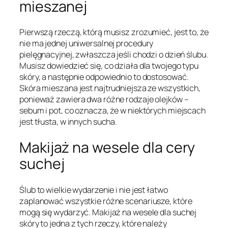
mieszanej
Pierwszą rzeczą, którą musisz zrozumieć, jest to, że
nie ma jednej uniwersalnej procedury
pielęgnacyjnej, zwłaszcza jeśli chodzi o dzień ślubu.
Musisz dowiedzieć się, co działa dla twojego typu
skóry, a następnie odpowiednio to dostosować.
Skóra mieszana jest najtrudniejsza ze wszystkich,
ponieważ zawiera dwa różne rodzaje olejków –
sebum i pot, co oznacza, że w niektórych miejscach
jest tłusta, w innych sucha.
Makijaż na wesele dla cery
suchej
Ślub to wielkie wydarzenie i nie jest łatwo
zaplanować wszystkie różne scenariusze, które
mogą się wydarzyć. Makijaż na wesele dla suchej
skóry to jedna z tych rzeczy, które należy