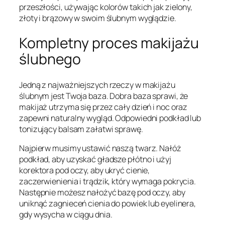
przeszłości, używając kolorów takich jak zielony,
złoty i brązowy w swoim ślubnym wyglądzie.
Kompletny proces makijażu
ślubnego
Jedną z najważniejszych rzeczy w makijażu
ślubnym jest Twoja baza. Dobra baza sprawi, że
makijaż utrzyma się przez cały dzień i noc oraz
zapewni naturalny wygląd. Odpowiedni podkład lub
tonizujący balsam załatwi sprawę.
Najpierw musimy ustawić naszą twarz. Nałóż
podkład, aby uzyskać gładsze płótno i użyj
korektora pod oczy, aby ukryć cienie,
zaczerwienienia i trądzik, który wymaga pokrycia.
Następnie możesz nałożyć bazę pod oczy, aby
uniknąć zagnieceń cienia do powiek lub eyelinera,
gdy wysycha w ciągu dnia.