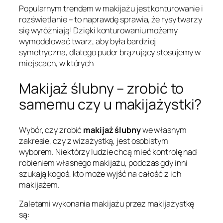
Popularnym trendem w makijażu jest konturowanie i
rozświetlanie – to naprawdę sprawia, że rysy twarzy
się wyróżniają! Dzięki konturowaniu możemy
wymodelować twarz, aby była bardziej
symetryczna, dlatego puder brązujący stosujemy w
miejscach, w których
Makijaż ślubny – zrobić to
samemu czy u makijażystki?
Wybór, czy zrobić
makijaż ślubny
we własnym
zakresie, czy z wizażystką, jest osobistym
wyborem. Niektórzy ludzie chcą mieć kontrolę nad
robieniem własnego makijażu, podczas gdy inni
szukają kogoś, kto może wyjść na całość z ich
makijażem.
Zaletami wykonania makijażu przez makijażystkę
są: