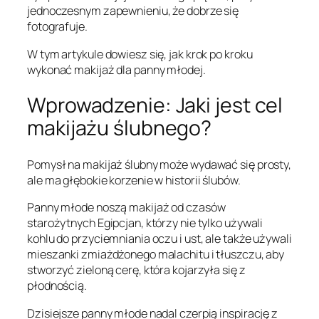
jednoczesnym zapewnieniu, że dobrze się
fotografuje.
W tym artykule dowiesz się, jak krok po kroku
wykonać makijaż dla panny młodej.
Wprowadzenie: Jaki jest cel
makijażu ślubnego?
Pomysł na makijaż ślubny może wydawać się prosty,
ale ma głębokie korzenie w historii ślubów.
Panny młode noszą makijaż od czasów
starożytnych Egipcjan, którzy nie tylko używali
kohlu do przyciemniania oczu i ust, ale także używali
mieszanki zmiażdżonego malachitu i tłuszczu, aby
stworzyć zieloną cerę, która kojarzyła się z
płodnością.
Dzisiejsze panny młode nadal czerpią inspirację z