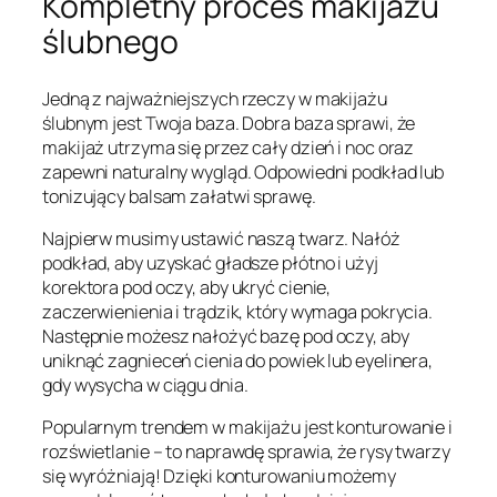
Kompletny proces makijażu
ślubnego
Jedną z najważniejszych rzeczy w makijażu
ślubnym jest Twoja baza. Dobra baza sprawi, że
makijaż utrzyma się przez cały dzień i noc oraz
zapewni naturalny wygląd. Odpowiedni podkład lub
tonizujący balsam załatwi sprawę.
Najpierw musimy ustawić naszą twarz. Nałóż
podkład, aby uzyskać gładsze płótno i użyj
korektora pod oczy, aby ukryć cienie,
zaczerwienienia i trądzik, który wymaga pokrycia.
Następnie możesz nałożyć bazę pod oczy, aby
uniknąć zagnieceń cienia do powiek lub eyelinera,
gdy wysycha w ciągu dnia.
Popularnym trendem w makijażu jest konturowanie i
rozświetlanie – to naprawdę sprawia, że rysy twarzy
się wyróżniają! Dzięki konturowaniu możemy