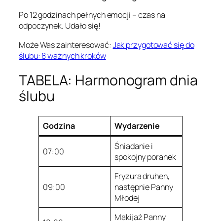
Po 12 godzinach pełnych emocji – czas na
odpoczynek. Udało się!
Może Was zainteresować:
Jak przygotować się do
ślubu: 8 ważnych kroków
TABELA: Harmonogram dnia
ślubu
Godzina
Wydarzenie
Śniadanie i
07:00
spokojny poranek
Fryzura druhen,
09:00
następnie Panny
Młodej
Makijaż Panny