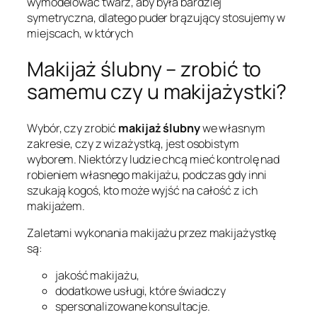
wymodelować twarz, aby była bardziej
symetryczna, dlatego puder brązujący stosujemy w
miejscach, w których
Makijaż ślubny – zrobić to
samemu czy u makijażystki?
Wybór, czy zrobić
makijaż ślubny
we własnym
zakresie, czy z wizażystką, jest osobistym
wyborem. Niektórzy ludzie chcą mieć kontrolę nad
robieniem własnego makijażu, podczas gdy inni
szukają kogoś, kto może wyjść na całość z ich
makijażem.
Zaletami wykonania makijażu przez makijażystkę
są:
jakość makijażu,
dodatkowe usługi, które świadczy
spersonalizowane konsultacje.