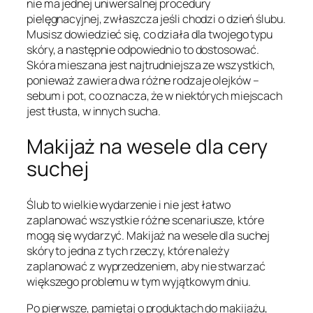
nie ma jednej uniwersalnej procedury
pielęgnacyjnej, zwłaszcza jeśli chodzi o dzień ślubu.
Musisz dowiedzieć się, co działa dla twojego typu
skóry, a następnie odpowiednio to dostosować.
Skóra mieszana jest najtrudniejsza ze wszystkich,
ponieważ zawiera dwa różne rodzaje olejków –
sebum i pot, co oznacza, że w niektórych miejscach
jest tłusta, w innych sucha.
Makijaż na wesele dla cery
suchej
Ślub to wielkie wydarzenie i nie jest łatwo
zaplanować wszystkie różne scenariusze, które
mogą się wydarzyć. Makijaż na wesele dla suchej
skóry to jedna z tych rzeczy, które należy
zaplanować z wyprzedzeniem, aby nie stwarzać
większego problemu w tym wyjątkowym dniu.
Po pierwsze, pamiętaj o produktach do makijażu,