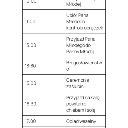
10:00
Młodej
Ubiór Pana
11:00
Młodego,
kontrola obrączek
Przyjazd Pana
13:00
Młodego do
Panny Młodej
Błogosławieństw
13:30
o
Ceremonia
15:00
zaślubin
Przyjazd na salę,
16:30
powitanie
chlebem i solą
17:00
Obiad weselny