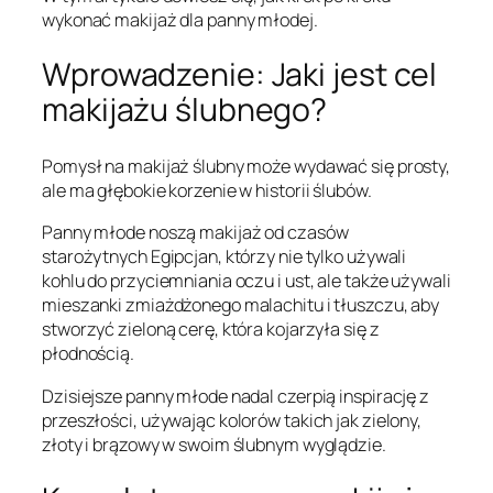
wykonać makijaż dla panny młodej.
Wprowadzenie: Jaki jest cel
makijażu ślubnego?
Pomysł na makijaż ślubny może wydawać się prosty,
ale ma głębokie korzenie w historii ślubów.
Panny młode noszą makijaż od czasów
starożytnych Egipcjan, którzy nie tylko używali
kohlu do przyciemniania oczu i ust, ale także używali
mieszanki zmiażdżonego malachitu i tłuszczu, aby
stworzyć zieloną cerę, która kojarzyła się z
płodnością.
Dzisiejsze panny młode nadal czerpią inspirację z
przeszłości, używając kolorów takich jak zielony,
złoty i brązowy w swoim ślubnym wyglądzie.