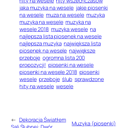
hity na wesele
hity wszechczasów
jaka muzyka na wesele
jakie piosenki
na wesele
muza na wesele
muzyka
muzyka na wesele
muzyka na
wesele 2018
muzyka wesele
na
najlepsza lista piosenek na wesele
najlepsza muzyka
największa lista
piosenek na wesele
największe
przeboje
ogromna lista 200
propozycji!
piosenki na wesele
piosenki na wesele 2018
piosenki
wesele
przeboje
ślub
sprawdzone
hity na wesele
wesele
←
Dekoracja Światłem
Muzyka (piosenki)
Sali Ślubnej: Dwór