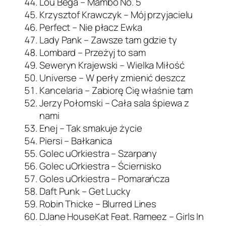
Lou Bega – Mambo No. 5
Krzysztof Krawczyk – Mój przyjacielu
Perfect – Nie płacz Ewka
Lady Pank – Zawsze tam gdzie ty
Lombard – Przeżyj to sam
Seweryn Krajewski – Wielka Miłość
Universe – W perły zmienić deszcz
Kancelaria – Zabiorę Cię właśnie tam
Jerzy Połomski – Cała sala śpiewa z
nami
Enej – Tak smakuje życie
Piersi – Bałkanica
Golec uOrkiestra – Szarpany
Golec uOrkiestra – Ściernisko
Goles uOrkiestra – Pomarańcza
Daft Punk – Get Lucky
Robin Thicke – Blurred Lines
DJane HouseKat Feat. Rameez – Girls In