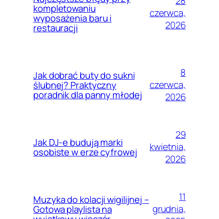
28
kompletowaniu
czerwca,
wyposażenia baru i
2026
restauracji
8
Jak dobrać buty do sukni
czerwca,
ślubnej? Praktyczny
poradnik dla panny młodej
2026
29
Jak DJ-e budują marki
kwietnia,
osobiste w erze cyfrowej
2026
11
Muzyka do kolacji wigilijnej –
grudnia,
Gotowa playlista na
wyjątkowy wieczór