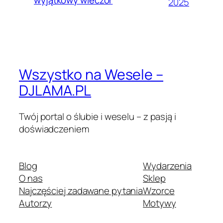
2025
Wszystko na Wesele –
DJLAMA.PL
Twój portal o ślubie i weselu – z pasją i
doświadczeniem
Blog
Wydarzenia
O nas
Sklep
Najczęściej zadawane pytania
Wzorce
Autorzy
Motywy