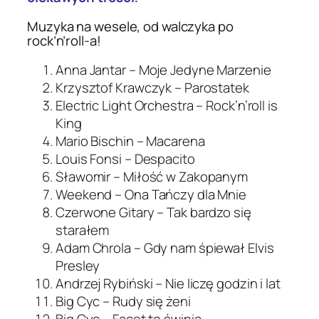
Muzyka na wesele, od walczyka po
rock’n’roll-a!
Anna Jantar – Moje Jedyne Marzenie
Krzysztof Krawczyk – Parostatek
Electric Light Orchestra – Rock’n’roll is
King
Mario Bischin – Macarena
Louis Fonsi – Despacito
Sławomir – Miłość w Zakopanym
Weekend – Ona Tańczy dla Mnie
Czerwone Gitary – Tak bardzo się
starałem
Adam Chrola – Gdy nam śpiewał Elvis
Presley
Andrzej Rybiński – Nie liczę godzin i lat
Big Cyc – Rudy się żeni
Big Cyc – Facet to świnia