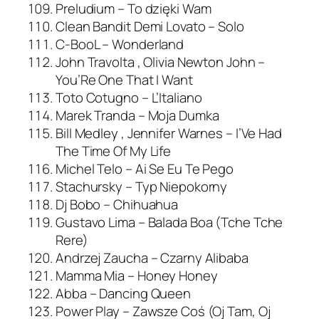
Preludium – To dzięki Wam
Clean Bandit Demi Lovato – Solo
C-BooL – Wonderland
John Travolta , Olivia Newton John –
You’Re One That I Want
Toto Cotugno – L’Italiano
Marek Tranda – Moja Dumka
Bill Medley , Jennifer Warnes – I’Ve Had
The Time Of My Life
Michel Telo – Ai Se Eu Te Pego
Stachursky – Typ Niepokorny
Dj Bobo – Chihuahua
Gustavo Lima – Balada Boa (Tche Tche
Rere)
Andrzej Zaucha – Czarny Alibaba
Mamma Mia – Honey Honey
Abba – Dancing Queen
Power Play – Zawsze Coś (Oj Tam, Oj