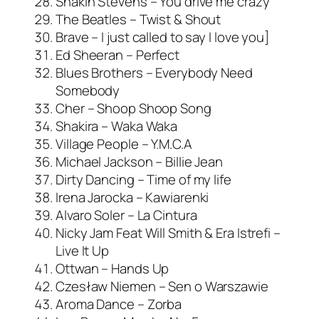
Shakin Stevens – You drive me crazy
The Beatles – Twist & Shout
Brave – I just called to say I love you]
Ed Sheeran – Perfect
Blues Brothers – Everybody Need
Somebody
Cher – Shoop Shoop Song
Shakira – Waka Waka
Village People – Y.M.C.A
Michael Jackson – Billie Jean
Dirty Dancing – Time of my life
Irena Jarocka – Kawiarenki
Alvaro Soler – La Cintura
Nicky Jam Feat Will Smith & Era Istrefi –
Live It Up
Ottwan – Hands Up
Czesław Niemen – Sen o Warszawie
Aroma Dance – Zorba