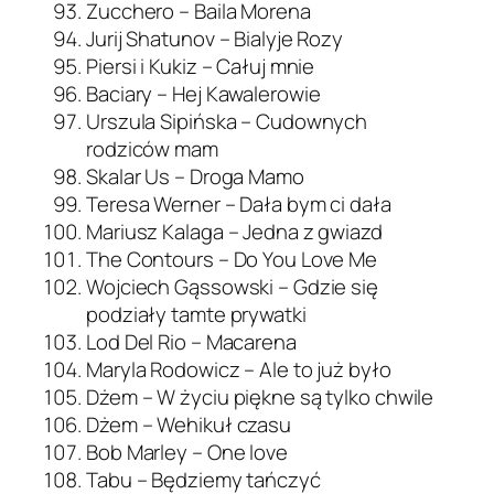
Zucchero – Baila Morena
Jurij Shatunov – Bialyje Rozy
Piersi i Kukiz – Całuj mnie
Baciary – Hej Kawalerowie
Urszula Sipińska – Cudownych
rodziców mam
Skalar Us – Droga Mamo
Teresa Werner – Dała bym ci dała
Mariusz Kalaga – Jedna z gwiazd
The Contours – Do You Love Me
Wojciech Gąssowski – Gdzie się
podziały tamte prywatki
Lod Del Rio – Macarena
Maryla Rodowicz – Ale to już było
Dżem – W życiu piękne są tylko chwile
Dżem – Wehikuł czasu
Bob Marley – One love
Tabu – Będziemy tańczyć