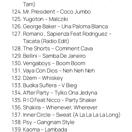
Tam)
Mr. President – Coco Jumbo
Yugoton – Malcziki
George Baker – Una Paloma Blanca
Romano , Sapienza Feat Rodriguez –
Tacata (Radio Edit)
The Shorts – Comment Cava
Bellini – Samba De Janeiro
Vengaboys – Boom Boom
Vaya Con Dios – Neh Neh Neh
Dżem – Whiskey
Budka Suflera – V Bieg
After Party – Tylko Ona Jedyna
R I O Feat Nicco – Party Shaker
Shakira – Whenever, Wherever
Inner Circle – Sweat (A La La La La Long)
Psy – Gangnam Style
Kaoma – Lambada