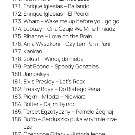
Enrique Iglesias – Bailando
Enrique Iglesias – El Pedrón
Wham – Wake me up before you go go
Łobuzy – Ona Czuje We Mnie Piniądz
Rihanna – Love on the Brain
Ania Wyszkoni – Czy ten Pan i Pani
Kankan
2plus1 – Windą do nieba
Pat Boone – Speedy Gonzales
Jambalaya
Elvis Presley – Let’s Rock
Freaky Boys – Do Białego Rana
Piękni i Młodzi – Niewiara
Bolter – Daj mi tę noc
Tercet Egzotyczny – Pamelo Żegnaj
Buffo – Serduszko puka w rytmie cza-
cza
Czerwone Gitary – Historia jednej