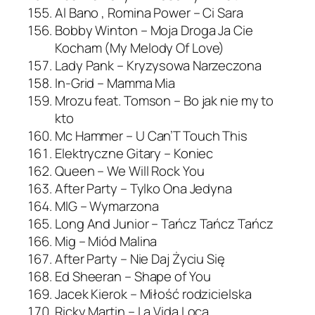
Al Bano , Romina Power – Ci Sara
Bobby Winton – Moja Droga Ja Cie
Kocham (My Melody Of Love)
Lady Pank – Kryzysowa Narzeczona
In-Grid – Mamma Mia
Mrozu feat. Tomson – Bo jak nie my to
kto
Mc Hammer – U Can’T Touch This
Elektryczne Gitary – Koniec
Queen – We Will Rock You
After Party – Tylko Ona Jedyna
MIG – Wymarzona
Long And Junior – Tańcz Tańcz Tańcz
Mig – Miód Malina
After Party – Nie Daj Życiu Się
Ed Sheeran – Shape of You
Jacek Kierok – Miłość rodzicielska
Ricky Martin – La Vida Loca