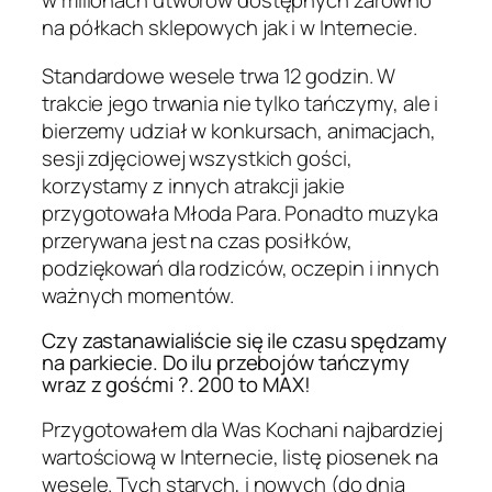
w milionach utworów dostępnych zarówno
na półkach sklepowych jak i w Internecie.
Standardowe wesele trwa 12 godzin. W
trakcie jego trwania nie tylko tańczymy, ale i
bierzemy udział w konkursach, animacjach,
sesji zdjęciowej wszystkich gości,
korzystamy z innych atrakcji jakie
przygotowała Młoda Para. Ponadto muzyka
przerywana jest na czas posiłków,
podziękowań dla rodziców, oczepin i innych
ważnych momentów.
Czy zastanawialiście się ile czasu spędzamy
na parkiecie. Do ilu przebojów tańczymy
wraz z gośćmi ?. 200 to MAX!
Przygotowałem dla Was Kochani najbardziej
wartościową w Internecie, listę piosenek na
wesele. Tych starych, i nowych (do dnia