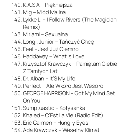
K.A.S.A – Piękniejsza
Mig – Miód Malina
Lykke Li – I Follow Rivers (The Magician
Remix)
Miriami – Sexualna
Long , Junior – Tańczyć Chcę
Feel – Jest Już Ciemno
Haddaway – What Is Love
Krzysztof Krawczyk – Pamiętam Ciebie
Z Tamtych Lat
Dr. Alban – It’S My Life
Perfect – Ale Wkoło Jest Wesoło
GEORGE HARRISON – Got My Mind Set
On You
Sumptuastic – Kołysanka
Khaled – C’Est La Vie (Radio Edit)
Eric Carmen – Hungry Eyes
Ada Krawczyk – Weselny Klimat