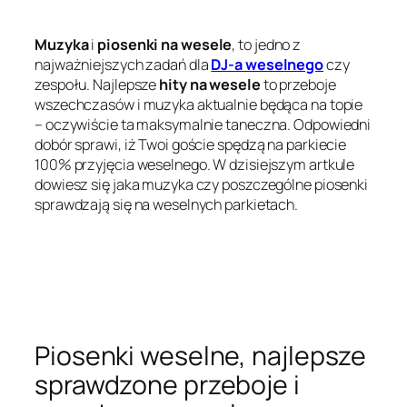
Muzyka
i
piosenki na wesele
, to jedno z
najważniejszych zadań dla
DJ-a weselnego
czy
zespołu. Najlepsze
hity na wesele
to przeboje
wszechczasów i muzyka aktualnie będąca na topie
– oczywiście ta maksymalnie taneczna. Odpowiedni
dobór sprawi, iż Twoi goście spędzą na parkiecie
100% przyjęcia weselnego. W dzisiejszym artkule
dowiesz się jaka muzyka czy poszczególne piosenki
sprawdzają się na weselnych parkietach.
Piosenki weselne, najlepsze
sprawdzone przeboje i