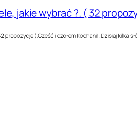
le, jakie wybrać ?. ( 32 propozy
 32 propozycje ).Cześć i czołem Kochani!. Dzisiaj kilka 