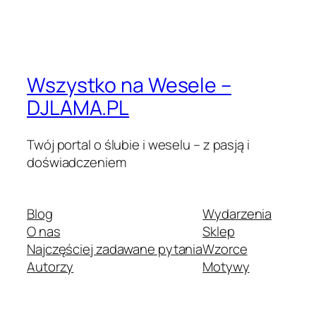
Wszystko na Wesele –
DJLAMA.PL
Twój portal o ślubie i weselu – z pasją i
doświadczeniem
Blog
Wydarzenia
O nas
Sklep
Najczęściej zadawane pytania
Wzorce
Autorzy
Motywy